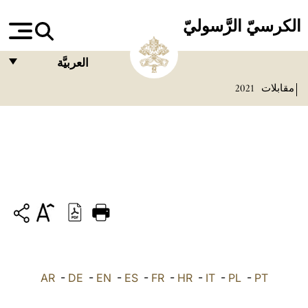
الكرسيّ الرَّسوليّ
العربيَّة
مقابلات
2021
FRANÇAIS
ENGLISH
ITALIANO
PORTUGUÊS
ESPAÑOL
DEUTSCH
POLSKI
PT
-
PL
-
IT
-
HR
-
FR
-
ES
-
EN
-
DE
العربيّة
-
AR
中文