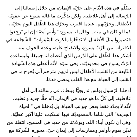
نتكلّم في هذه الأيّام على حرّيّة الإيمان، من خلال إصغائنا إلى
الرّسالة إلى أهل غلاطية. ولكن تذكّرت ما قاله يسوع عن عفويّة
الأطفال وحرّيّتهم، عندما اقترب وتحرّك هذا الطّفل اليوم بحرّيّة،
كما لو كان في بيته... وقال لنا يسوع: ”وأنتم أيضًا: إِن لم تَرجِعوا
فتَصيروا مِثلَ الأَطفال، لا تَدخُلوا مَلكوتَ السَّمَوات“. الشّجاعة في
الاقتراب من الرّبّ يسوع، والانفتاح عليه، وعدم الخوف منه.
أشكر هذا الطّفل على الدّرس الذي أعطاه لنا جميعًا. وليساعده
الرّبّ يسوع في محدوديّته، وفي نموّه، لأنّه أعطى هذه الشّهادة
النّابعة من القلب. الأطفال ليس لديهم مترجم آلي يُخرج ما في
القلب إلى الحياة. مع هذا القلب يمضي قدمًا.
أدخلنا الرّسول بولس تدريجيًّا وببطء، في رسالته إلى أهل
غلاطية، إلى كلّ ما هو جديد في الإيمان. إنّه حقًّا جديد وعظيم،
لأنّه لا يجدّد فقط بعض جوانب الحياة، بل يُدخلنا في ”الحياة
الجديدة“ التي نلناها بالمعموديّة. فيها انسكبت علينا أكبر عطيّة،
وهي أن نكون أبناء الله. وبولادتنا من جديد في المسيح، انتقلنا من
تديّن يقوم بأوامر وممارسات إلى إيمان حيّ، محوره الشّركة مع