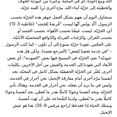
الله ومع إخوتنا، أي في المحبّة. وعبرنا من عبوديّة الخوف
والخطيئة إلى حرّيّة أبناء الله. مرّة أخرى تَرِدُ كلمة حرّيّة.
سنحاول اليوم أن نفهم بشكل أفضل جوهر هذه الحرّيّة بحسب
الرسول. أكّد بولس أنّها ليست "فُرصَةً لِلجَسَد" (غلاطية 5، 13):
أي، الحرّيّة، ليست عيشًا بحسب الأهواء، بحسب الجسد أو
بحسب الغرائز، والرّغبات الفرديّة والدّوافع الشخصيّة الأنانيّة،
على العكس، تقودنا حرّيّة يسوع إلى أن نكون - كما كتب الرسول
- "في خِدمة بَعضِنا لِبَعض" (المرجع نفسه). ولكن هل هذه
عبوديّة؟ نعم، الحرّيّة في المسيح فيها بعض ”العبودية“، أي بعض
الأبعاد التي تقودنا إلى الخدمة والعيش من أجل الآخرين. بكلمات
أخرى، يُعَبَّر عن الحرّيّة الحقيقيّة بشكل كامل في المحبّة. نجد
أنفسنا مرّة أخرى أمام مفارقة الإنجيل: نحن أحرار في الخدمة،
وليس في ما نريد أن نفعله. نحن أحرار في الخدمة، وهناك تأتي
الحرّيّة، ونجد أنفسنا وجودًا كاملًا بقدر ما نُعطي. نجد أنفسنا وجودًا
كاملًا بقدر ما نُعطي، ولدينا الشّجاعة على أن نَهَبَ أنفسنا،
ونمتلك الحياة إذا فقدناها (راجع مرقس 8، 35). هذا هو عيش
الإنجيل.