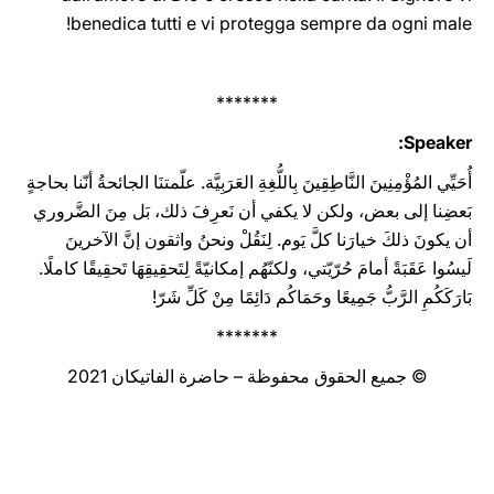
benedica tutti e vi protegga ‎sempre da ogni male‎‎‎‏!
*******
Speaker:
أُحَيِّي المُؤْمِنِينَ النَّاطِقِينَ بِاللُّغِةِ العَرَبِيَّة. علّمتنَا الجائحةُ أنّنا بحاجةٍ
بَعضِنا إلى بعض، ولكن لا يكفي أن نَعرِفَ ذلك، بَل مِنَ الضَّروري
أن يكونَ ذلكَ خيارَنا كلَّ يَوم. لِنَقُلْ ونحنُ واثقون إنَّ الآخرينَ
لَيسُوا عَقَبَةً أمامَ حُرّيّتي، ولكنّهُم إمكانيّةً لِتَحقِيقِهَا تَحقِيقًا كاملًا.
بَارَكَكُمِ الرَّبُّ جَمِيعًا وحَمَاكُم دَائِمًا مِنْ كَلِّ شَرّ!
*******
© جميع الحقوق محفوظة – حاضرة الفاتيكان 2021