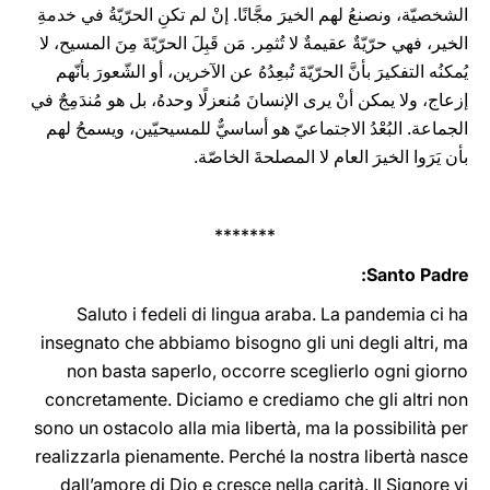
الشخصيّة، ونصنعُ لهم الخيرَ مجَّانًا. إنْ لم تكنِ الحرّيّةُ في خدمةِ
الخير، فهي حرّيّةٌ عقيمةٌ لا تُثمِر. مَن قَبِلَ الحرّيّةَ مِنَ المسيح، لا
يُمكنُه التفكيرَ بأنَّ الحرّيّةَ تُبعِدُهُ عن الآخرين، أو الشّعورَ بأنّهم
إزعاج، ولا يمكن أنْ يرى الإنسانَ مُنعزلًا وحدهُ، بل هو مُندَمِجٌ في
الجماعة. البُعْدُ الاجتماعيّ هو أساسيٌّ للمسيحيّين، ويسمحُ لهم
بأن يَرَوا الخيرَ العام لا المصلحةَ الخاصّة.
*******
Santo Padre:
Saluto i fedeli di lingua araba. La pandemia ci ha
insegnato che abbiamo bisogno gli uni degli altri, ma
non basta saperlo, occorre sceglierlo ogni giorno
concretamente. Diciamo e crediamo che gli altri non
sono un ostacolo alla mia libertà, ma la possibilità per
realizzarla pienamente. Perché la nostra libertà nasce
dall’amore di Dio e cresce nella carità. Il Signore vi