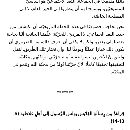
دائمًا مندمجًا في الجماعة. البُعْد الاجتماعيّ هو أساسيّ
للمسيحيّين، ويسمح لهم أن ينظروا إلى الخير العام، لا إلى
المصلحة الخاصّة.
نحن بحاجة، خصوصًا في هذه اللحظة التاريخيّة، أن نكتشف من
جديد البعد الجماعيّ، لا الفرديّ، للحرّيّة: علّمتنا الجائحة أنّنا بحاجة
بعضنا إلى بعض، ولكن لا يكفي أن نعرف ذلك، من الضروري أن
يكون ذلك خيارًا عمليًّا ويوميًّا لنا، وأن نختار تلك الطّريق. لنقل
ولنثق إنّ الآخرين ليسوا عقبة أمام حرّيّتي، ولكنّهم إمكانيّة
لتحقيقها تحقيقًا كاملًا. لأنّ حرّيّتنا تُولدُ من محبّة الله وتنمو في
المحّبّة.
*******
قِراءَةٌ مِن رِسالَةِ القِدّيسِ بولس الرَّسول إلى أهلِ غلاطية (5،
13-14)