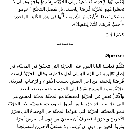
إِنَّكم، أَيُّها الإِخوَة، قد دُعيتُم إِلى الحُرِّيَّة، بِشَرطٍ واحِدٍ وهو أَن لا
تَجعَلوا هٰذِهِ الحُرِّيَّةَ فُرصَةً لِلجَسَد، بل بِفَضلِ المَحَبَّةِ ٱخدِموا
بَعضُكم بَعضًا، لأَنَّ تَمامَ الشَّريعةِ كُلِّها في هٰذِهِ الكَلِمَةِ الواحِدة:
«أَحبِبْ قَريبَكَ حُبَّكَ لِنَفْسِكَ».
كلامُ الرَّبّ
*******
Speaker:
تَكَلَّمَ قَداسَةُ البابا اليوم على الحرّيّةِ التي تتحقّقُ في المحبّة، في
إطارِ تَعْلِيمِهِ في الرّسالةِ إلى أهلِ غلاطية، وقال: الحرّيّةُ ليست
فُرصَةً لِلجَسَد من أجلِ العيشِ بحسبِ الأهواءِ والرّغباتِ الفرديّة.
حرّيّةُ يسوع المسيح تقودُنا إلى الخدمة، خدمةِ بعضِنا لبعض.
وأَكْمَلُ تعبيرٍ عن الحرّيّةِ الحقيقيّة هو المحبّة. محبّةُ المسيح هي
التي حرّرتنا، وقد حرّرتنا من أسوإ العبوديات، عبوديّةِ الأنا. الحرّيّةُ
تنمو بالمحبّة. الحرّيّةُ التي تقودُها المحبّة هي الوحيدةُ التي تحرّرُ
الآخرينَ وتحرّرُنا، فنعرفُ أن نصغيَ من دونِ أن نفرضَ أمرًا،
ونريدُ الخيرَ من دونِ أن نُرغِم، ولا نستغلُّ الآخرينَ لمصالِحِنا