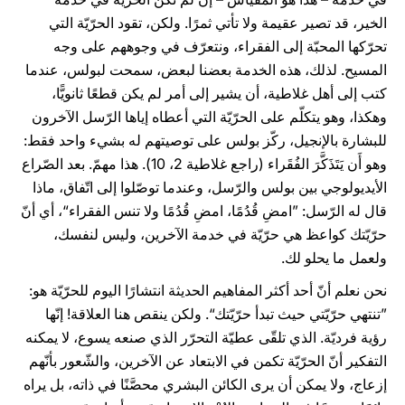
الخير، قد تصير عقيمة ولا تأتي ثمرًا. ولكن، تقود الحرّيّة التي
تحرّكها المحبّة إلى الفقراء، ونتعرّف في وجوههم على وجه
المسيح. لذلك، هذه الخدمة بعضنا لبعض، سمحت لبولس، عندما
كتب إلى أهل غلاطية، أن يشير إلى أمر لم يكن قطعًا ثانويًّا،
وهكذا، وهو يتكلّم على الحرّيّة التي أعطاه إياها الرّسل الآخرون
للبشارة بالإنجيل، ركّز بولس على توصيتهم له بشيء واحد فقط:
وهو أَن يَتَذَكَّرَ الفُقَراء (راجع غلاطية 2، 10). هذا مهمّ. بعد الصّراع
الأيديولوجي بين بولس والرّسل، وعندما توصّلوا إلى اتّفاق، ماذا
قال له الرّسل: ”امضِ قُدُمًا، امضِ قُدُمًا ولا تنس الفقراء“، أي أنّ
حرّيّتك كواعظ هي حرّيّة في خدمة الآخرين، وليس لنفسك،
ولعمل ما يحلو لك.
نحن نعلم أنّ أحد أكثر المفاهيم الحديثة انتشارًا اليوم للحرّيّة هو:
”تنتهي حرّيّتي حيث تبدأ حرّيّتك“. ولكن ينقص هنا العلاقة! إنّها
رؤية فرديّة. الذي تلقّى عطيّة التحرّر الذي صنعه يسوع، لا يمكنه
التفكير أنّ الحرّيّة تكمن في الابتعاد عن الآخرين، والشّعور بأنّهم
إزعاج، ولا يمكن أن يرى الكائن البشري محصَّنًا في ذاته، بل يراه