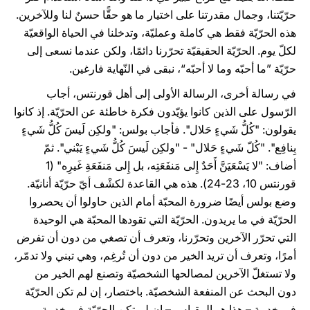
حرّيّتنا، وجمال مقدرتنا على اختيار ما هو حقًّا حسنٌ لنا وللآخرين.
هذه الحرّيّة فقط هي كاملة وعمليّة، وتدخلنا في الحياة الواقعيّة
لكلّ يوم. الحرّيّة الحقيقيّة تحرّرنا دائمًا، ولكن عندما نسعى إلى
حرّيّة ”ما أحبّه وما لا أحبّه“، نبقى في النّهاية فارغين.
في رسالة أخرى، الرسالة الأولى إلى أهل قورنتس، أجاب
الرّسول على الذين كانوا يؤيّدون فكرة خاطئة عن الحرّيّة. إذ كانوا
يقولون: "كُلُّ شَيءٍ حَلال". فأجاب بولس: "ولكِن لَيسَ كُلُّ شَيءٍ
بِنافِع". "كُلّ شَيءٍ حَلال" - "ولكِن لَيسَ كُلُّ شَيءٍ يَبْني". ثمّ
أضاف: "لا يَسْعَيَنَّ أَحَدٌ إِلى مَنفَعَتِه، بل إِلى مَنفَعَةِ غَيرِه" (1
قورنتس 10، 23-24). هذه هي القاعدة لكشْف أيّ حرّيّة أنانيّة.
وضع بولس أيضًا ضرورة المحبّة أمام الذين حاولوا أن يحصروا
الحرّيّة في ما يريدون. الحرّيّة التي تقودها المحبّة هي الوحيدة
التي تحرّر الآخرين وتحرّرنا، وتعرف أن تصغي من دون أن تفرض
أمرًا، وتعرف أن تريد الخير من دون أن تُرغِم، وهي تبني ولا تدمّر،
ولا تستغلّ الآخرين لمصالحها الشخصيّة وتصنع لهم الخير من
دون البحث عن المنفعة الشخصيّة. باختصار، إن لم تكن الحرّيّة
في خدمة – هذا هو المقياس – إن لم تكن الحرّيّة في خدمة