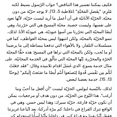
فكيف يمكننا تفسير هذا التناقض؟ جواب الرّسول بسيط لكنه
مُلزِم: "بِفَضلِ المَحَبَّةِ" (غلاطية 5، 13). لا يوجد حرّيّة من دون
محبّة. الحرّيّة الأنانيّة في أن أعمل ما أريد ليست حرّيّة، لأنّها تعود
على نفسها، وليست خصبة. محبّة المسيح هي التي حرّرتنا، وهي
أيضًا المحبّة التي تحرّرنا من أسوإ عبوديّة، هي عبوديّة الأنا. لذلك،
تنمو الحرّيّة بالمحبّة. ولكن انتبهوا: ليس بمحبّة العواطف، كما في
مسلسلات التلفاز، ولا بالأهواء التي تدفعنا ببساطة إلى ما يرضينا
أو ما نُحب، ولكن بالمحبّة التي نراها في المسيح: هذه حقًّا المحبّة
الحرّة والمحرّرة. إنّها المحبّة التي تتألّق في الخدمة المجانيّة، على
مثال خدمة يسوع، الذي غَسَلَ اقدام تلاميذه وقال: "فقَد جَعَلتُ
لَكُم مِن نَفْسي قُدوَةً لِتَصنَعوا أَنتُم أَيضًا ما صَنَعتُ إِلَيكم" (يوحنّا
13، 15). خدمة بعضنا لبعض.
لذلك، بالنّسبة لبولس، الحرّيّة ليست ”أن أفعل ما أحبّ وما
أرغب“. هذا النّوع من الحرّيّة، من دون هدف أو مرجعيات، يمكن
أن تكون حرّيّة فارغة، حرّيّة سيرك: وهذا ليس حسن. وهي في
الواقع تترك الفراغ في داخلنا: كم مرّة أدركنا، بعد اتّباعنا غريزتنا
فقط، أنّنا بقينا مع فراغ كبير في داخلنا وأنّنا أسأْنا استخدام كنز