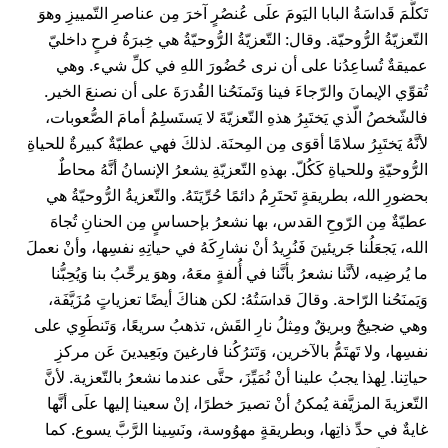
تَكلَّمَ قَداسَةُ البابا اليَومَ علَى عُنصُرٍ آخرَ مِن عناصرِ التّمييزِ وهوَ
التّعزيّةُ الرُّوحيّة. وقال: التّعزيّةُ الرُّوحيّةُ هي خِبرَةُ فرحٍ داخليّ
عميقةٌ تُساعِدُنا على أن نرى حُضُورَ اللهِ في كلِّ شيء. وهي
تُقوِّي الإيمانَ والرّجاءَ فينا وَتَمنَحُنا القُدرَةَ على أن نصنعَ الخير.
فالشّخصُ الّذي يَختَبِرُ هذهِ التّعزيّةَ لا يَستَسلِمُ أمامَ الصُّعوبات،
لأنَّهُ يَختَبِرُ سلامًا أقوَى مِن المِحنَة. لذلكَ فهي عطيّةٌ كبيرةٌ للحياةِ
الرُّوحيّةِ وللحياةِ كَكُلّ. بهذهِ التّعزيّةِ يشعرُ الإنسانُ أنَّهُ محاطٌ
بحضورِ الله، بطريقةٍ تَحتَرِمُ دائمًا حُرِّيَتَهُ. والتّعزيةُ الرُّوحيّةُ هي
عطيّةٌ مِن الرّوحِ القدس، بها نشعرُ بإحساسٍ مِن الحنانِ تُجاهَ
الله، يَجعَلُنا جَريئينَ فَنُرِيدُ أنْ نشارِكَهُ في حياتِهِ نفسِها، وأنْ نعملَ
ما يُرضِيه، لأنَّنا نشعرُ بأنَّنا في أُلفةٍ معَهُ، وهوَ يرحِّبُ بنا وَيُحِبُّنا
وَيَمنَحُنا الرّاحة. وقالَ قداسَتُهُ: لكن هناكَ أيضًا تعزياتٍ مُزَيَّفَة،
وهي ضجيجٌ وبريقٌ ومِثلُ نارِ القَش، تذهبُ سريعًا، وَتَنطَوِي على
نفسِها، ولا تَهتَمُّ بالآخرين، وَتَترُكُنا فارغينَ وبَعِيدينَ عَن مركزِ
حياتِنا. لِهذا يجبُ علينا أنْ نُمَيِّزَ، حتَّى عندما نشعرُ بالتّعزية. لأنَّ
التّعزيةَ المزيَّفة يُمكنُ أنْ تصيرَ خطرًا، إنْ سعينا إليها علَى أنَّها
غايةٌ في حدِّ ذاتِها، وبطريقةٍ مهوُوسة، ونَسِينا الرَّبَّ يسوع. كما