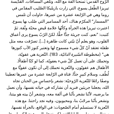
الرّوح القدس: تمنحنا أُلفة مع الله، وتلغي المسافات. القدّيسة
تيريزا الطّفل يسوع، التي زارت بازيليكا الصّليب المقدّس في
روما وهي في الرّابعة عشرة من عمرها، حاولت أن تلمس
”المسمار“ المكرّم هناك، أحد المسامير التي صُلب بها يسوع.
اعتبرت تيريزا هذه الجرأة وكأنّها علامةِ فَيضِ محبّة وثّقة. ثمّ
كتبت: "نعم، كنت جريئة جدًّا حقًّا. لكنّ الرّبّ يسوع يرى أعماق
القلوب، وهو يعلم أنّ نيّتي كانت طاهرة [...]. تصرّفت معه مثل
طفلة تعتقد أنّ كلّ شيء مسموح لها وتعتبر كنوز الآب كنوزها
هي" (
مخطوطة السّيرة الذاتيّة
، 183). التّعزية هي عفويّة،
وتحملك على أن تعمل كلّ شيء بعفويّة، كما لو كنّا أطفالًا.
الأطفال هم عفويّون، والتّعزية تحملك إلى أن تكون عفويًّا مع
لُطُف، وسلام كبيرٍ جدًّا. فتاة في الرّابعة عشرة من عمرها تعطينا
وصفًا رائعًا للتّعزية الرّوحيّة: نشعر بإحساسٍ من الحنان تجاه
الله، يجعلنا جريئين فنريد أن نشاركه في حياته نفسها، وأن نعمل
ما يرضيه، لأنّنا نشعر بأنّنا في ألفة معه، ونشعر أنّ بيته هو بيتنا،
ونشعر بأنّنا مرحّبُ بنا، ومحبوبون، وفيه نجد راحتنا. مع هذه
التّعزية لا نستسلم أمام الصّعوبات: في الواقع، بالجرأة نفسها،
ستطلب تيريزا من البابا الإذن لكي تدخل إلى رهبنة الكرمل، على