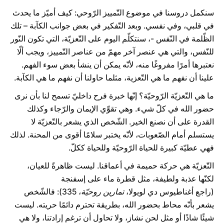
سنكمل دروسنا في موضوع التّمييز الرّوحي: كيف أميّز ما يحدث
في قلبي، وفي نفسي. وبعد التّفكير في بعض جوانب الكآبة – تلك
الظّلمة في النّفس -، سنتكلّم اليوم على التّعزيّة، التي تكون النّور
للنّفس، والتي هي عنصر آخر مهمّ من عناصر التّمييز، ويجب ألّا
نعتبرها أمرًا مفروغًا منه، لأنّه يمكن أن ينشأ بعض سوء الفهم.
علينا أن نفهم ما هي التّعزية، مثلما حاولنا أن نفهم ما هي الكآبة.
ما هي التّعزيّة الرّوحيّة؟ إنّها خبرة فرح داخليّ تسمح لنا بأن نرى
حضور الله في كلّ شيء. وهي تقوِّي الإيمان والرّجاء وكذلك
القدرة على أن نصنع الخير. الشّخص الذي يشعر بالتّعزيّة لا
يستسلم أمام الصّعوبات، لأنّه يختبر سلامًا أقوى من المحنة. لذلك
فهي عطيّة كبيرة للحياة الرّوحيّة وللحياة ككلّ.
التّعزيّة هي حركة حميمة في أعماقنا. ليست ظاهرةً للعيان،
لكنّها عذبة ولطيفة، مثل قطرة ماء على إسفنجة
(راجع أغناطيوس دي لويولا،
تمارين روحيّة
، 335): فالشّخص
يشعر بأنّه محاط بحضور الله، بطريقة تحترم دائمًا حريته. ليست
شيئًا شاذًا أو مثل لحن نشاز، ولا تحاول أن ترغم إرادتنا، ولا هي