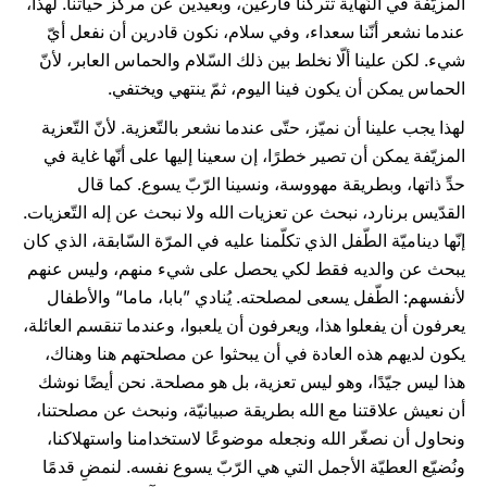
المزيّفة في النّهاية تتركنا فارغين، وبعيدين عن مركز حياتنا. لهذا،
عندما نشعر أنّنا سعداء، وفي سلام، نكون قادرين أن نفعل أيّ
شيء. لكن علينا ألّا نخلط بين ذلك السّلام والحماس العابر، لأنّ
الحماس يمكن أن يكون فينا اليوم، ثمّ ينتهي ويختفي.
لهذا يجب علينا أن نميّز، حتّى عندما نشعر بالتّعزية. لأنّ التّعزية
المزيّفة يمكن أن تصير خطرًا، إن سعينا إليها على أنّها غاية في
حدِّ ذاتها، وبطريقة مهووسة، ونسينا الرّبّ يسوع. كما قال
القدّيس برنارد، نبحث عن تعزيات الله ولا نبحث عن إله التّعزيات.
إنّها ديناميّة الطّفل الذي تكلّمنا عليه في المرّة السّابقة، الذي كان
يبحث عن والديه فقط لكي يحصل على شيء منهم، وليس عنهم
لأنفسهم: الطّفل يسعى لمصلحته. يُنادي ”بابا، ماما“ والأطفال
يعرفون أن يفعلوا هذا، ويعرفون أن يلعبوا، وعندما تنقسم العائلة،
يكون لديهم هذه العادة في أن يبحثوا عن مصلحتهم هنا وهناك،
هذا ليس جيّدًا، وهو ليس تعزية، بل هو مصلحة. نحن أيضًا نوشك
أن نعيش علاقتنا مع الله بطريقة صبيانيّة، ونبحث عن مصلحتنا،
ونحاول أن نصغّر الله ونجعله موضوعًا لاستخدامنا واستهلاكنا،
ونُضيّع العطيّة الأجمل التي هي الرّبّ يسوع نفسه. لنمضِ قدمًا