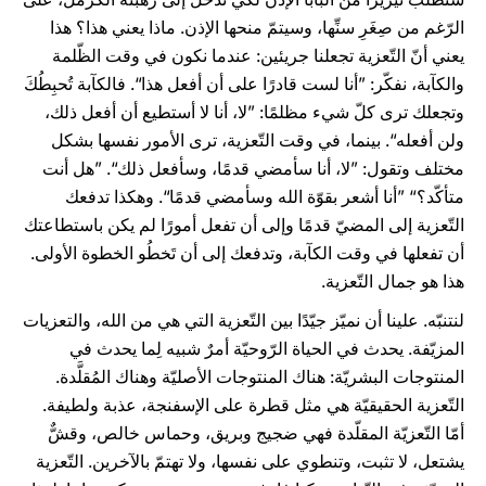
الرّغم من صِغَرِ سنِّها، وسيتمّ منحها الإذن. ماذا يعني هذا؟ هذا
يعني أنّ التّعزية تجعلنا جريئين: عندما نكون في وقت الظّلمة
والكآبة، نفكّر: ”أنا لست قادرًا على أن أفعل هذا“. فالكآبة تُحبِطُكَ
وتجعلك ترى كلّ شيء مظلمًا: ”لا، أنا لا أستطيع أن أفعل ذلك،
ولن أفعله“. بينما، في وقت التّعزية، ترى الأمور نفسها بشكل
مختلف وتقول: ”لا، أنا سأمضي قدمًا، وسأفعل ذلك“. ”هل أنت
متأكّد؟“ ”أنا أشعر بقوّة الله وسأمضي قدمًا“. وهكذا تدفعك
التّعزية إلى المضيّ قدمًا وإلى أن تفعل أمورًا لم يكن باستطاعتك
أن تفعلها في وقت الكآبة، وتدفعك إلى أن تَخطُو الخطوة الأولى.
هذا هو جمال التّعزية.
لنتنبّه. علينا أن نميّز جيّدًا بين التّعزية التي هي من الله، والتعزيات
المزيّفة. يحدث في الحياة الرّوحيّة أمرٌ شبيه لِما يحدث في
المنتوجات البشريّة: هناك المنتوجات الأصليّة وهناك المُقلَّدة.
التّعزية الحقيقيّة هي مثل قطرة على الإسفنجة، عذبة ولطيفة.
أمّا التّعزيّة المقلّدة فهي ضجيج وبريق، وحماس خالص، وقشٌّ
يشتعل، لا تثبت، وتنطوي على نفسها، ولا تهتمّ بالآخرين. التّعزية