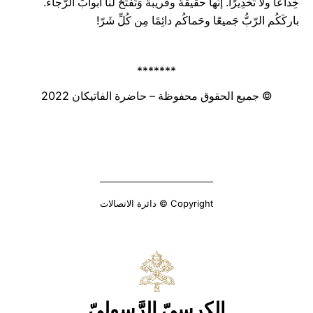
خِداعًا ولا تَخدِيرًا. إنَّها حقيقةٌ وقريبةٌ وَتَفتَحُ لنا أبوابَ الرَّجاء.
باركَكُم الرّبُّ جَميعًا وحَماكُم دائِمًا مِن كُلِّ شَرّ!
*******
© جميع الحقوق محفوظة – حاضرة الفاتيكان 2022
Copyright © دائرة الاتصالات
الكرسيّ الرَّسوليّ