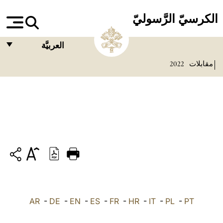
الكرسيّ الرَّسوليّ
العربيَّة
مقابلات
2022
FRANÇAIS
ENGLISH
ITALIANO
PORTUGUÊS
ESPAÑOL
DEUTSCH
POLSKI
PT
-
PL
-
IT
-
HR
-
FR
-
ES
-
EN
-
DE
العربيّة
-
AR
中文