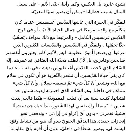
نشوة عابرة: بل العكس، وكما رأينا، حتّى الألم - على سبيل
المثال بسبب خطايانا - يمكن أن يصير سببًا للتعزيّة.
لنفكّر في الخبرة التي عاشها القدّيس أغسطينس عندما كان
يتكلّم مع والدته مونيكا في جمال الحياة الأبديّة، أو في فرح
القدّيس فرنسيس الكامل - والمرتبط مع ذلك بمواقف يَصعُبُ
جدًّا تحَمُلِها-. ولنفكّر في القدّيسين والقدّيسات الكثيرين الذين
عرفوا أن يصنعوا أمورًا عظيمة، ليس لأنّهم كانوا يعتبرون أنفسهم
صالحين وقادرين، بل لأنّ لطف محبّة الله الصّافي قد غمرهم. إنّه
السّلام الذي لاحظه القدّيس أغناطيوس بدهشة في نفسه، عندما
كان يقرأ حياة القدّيسين. أن تشعر بالتّعزية هو أن تكون في سلام
مع الله، وتشعر أنّ كلّ شيء تمّ تنسيقه بسلام، وأنّ كلّ شيء
متناغم في داخلنا. وهو السّلام الذي اختبرته إيديث شتاين بعد
اهتدائها. كتبت سنة بعد أن قبلت المعموديّة – هكذا قالت إيديث
شتاين -: "بينما أترك نفسي لهذا الشّعور، تبدأ حياة جديدة شيئًا
فشيئًا تغمرني - بدون أيّ إكراهٍ في إرادتي - وتدفعني نحو
إنجازات جديدة. هذا التدفّق الحيويّ يبدو أنّه ينبع من نشاط وقوّة
ليست لي، ويصير نشطًا في داخليّ، بدون أن أقوم بأيّ مقاومة"