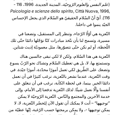
(
علم النفس والعلوم الرّوحيّة
، المدينة الجديدة، 1996، 116 -
Psicologia e scienze dello spirito
, Città Nuova, 1996,
116). أيّ أنّ السّلام الحقيقيّ هو السّلام الذي يجعل الإحساس
الجيّد ينموا في داخلنا.
التّعزية هي أوّلًا الرّجاء، وتنظر إلى المستقبل، وتضعنا في
مسيرة، وتسمح لنا بأن نتّخذ مبادرات كنّا نؤجّلها دائمًا حتّى تلك
اللّحظة، أو لم نكن حتّى نتصوّرها، مثل معموديّة إديث شتاين.
التّعزية هي هذا السّلام، ولكن لا لكي نبقى جالسين هناك
ونستمتع بها، لا، بل هي تعطيك السّلام وتشدّك نحو الرّبّ يسوع
وتضعك على الطّريق لكي تعمل أمورًا محدّدة، أمورًا جيّدة. في
وقت التّعزية، عندما نشعر بالتّعزية، نرغب كثيرًا في أن نعمل
دائمًا الخير. بينما، في لحظة الكآبة، نرغب في أن ننغلق على
أنفسنا وألّا نعمل شيئًا. لذلك التّعزية تدفعنا إلى الأمام، وإلى
خدمة الآخرين والمجتمع والنّاس. التّعزية الرّوحيّة لا يمكن
”توجيهها“ – أنت لا يمكنك أن تقول الآن لِتَحضُر التّعزية، لا، لا
يمكن توجيهها -، ولا يمكن برمجتها حسب الرّغبة، إنّها عطيّة من