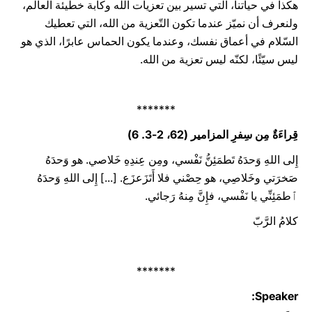
هكذا في حياتنا، التي تسير بين تعزيات الله وكآبة خطيئة العالم،
ولنعرف أن نميّز عندما تكون التّعزية من الله، التي تعطيك
السّلام في أعماق نفسك، وعندما يكون الحماس عابرًا، الذي هو
ليس سيّئًا، لكنّه ليس تعزية من الله.
*******
قِراءَةٌ مِن سِفرِ المزامير (62، 2-3. 6)
إِلى اللهِ وَحدَهُ تَطمَئِنُّ نَفْسي، ومِن عِندِهِ خَلاصي. هو وَحدَهُ
صَخرَتي وخَلاصِي، هو حِصْني فلا أَتَزَعزَع. [...] إِلى اللهِ وَحدَهُ
ٱطمَئِنِّي يا نَفْسي، فإِنَّ مِنهُ رَجائي.
كلامُ الرَّبّ
*******
Speaker: