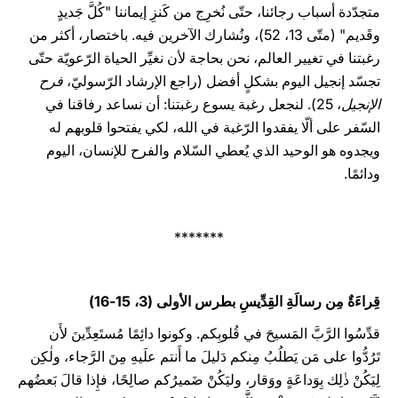
متجدّدة أسباب رجائنا، حتّى نُخرِج من كَنزِ إيماننا "كُلَّ جَديدٍ
وقَديم" (متّى 13، 52)، ونُشارك الآخرين فيه. باختصار، أكثر من
رغبتنا في تغيير العالم، نحن بحاجة لأن نغيِّر الحياة الرّعويّة حتّى
تجسّد إنجيل اليوم بشكلٍ أفضل (راجع الإرشاد الرّسوليّ،
فرح
الإنجيل
، 25). لنجعل رغبة يسوع رغبتنا: أن نساعد رفاقنا في
السّفر على ألّا يفقدوا الرّغبة في الله، لكي يفتحوا قلوبهم له
ويجدوه هو الوحيد الذي يُعطي السّلام والفرح للإنسان، اليوم
ودائمًا.
*******
قِراءَةٌ مِن رسالَةِ القِدِّيسِ بطرس الأولى (3، 15-16)
قدِّسُوا الرَّبَّ المَسيحَ في قُلوبِكم. وكونوا دائِمًا مُستَعِدِّينَ لأَن
تَرُدُّوا على مَن يَطلُبُ مِنكم دَليلَ ما أَنتم علَيهِ مِنَ الرَّجاء، ولٰكِن
لِيَكُنْ ذٰلِك بِوَداعَةٍ ووَقار، وليَكُنْ ضَميرُكم صالِحًا، فإِذا قالَ بَعضُهم