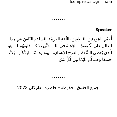
‎sempre da ogni male‎‎‎‏!
*******
Speaker:
أُحيِّي المُؤمِنِينَ النَّاطِقِينَ باللُغَةِ العربِيَّة. لِنُساعِدِ النّاسَ في هذا
العالمِ على ألّا يَفقِدُوا الرَّغبةَ في الله، حتَّى يَفتَحُوا قلوبَهُم له، هو
الَّذي يُعطي السَّلامَ والفرحَ للإنسان، اليومَ ودائمًا. بارَكَكُم الرَّبُّ
جَميعًا وَحَماكُم دائِمًا مِن كُلِّ شَرّ!
*******
جميع الحقوق محفوظة – حاضرة الفاتيكان 2023