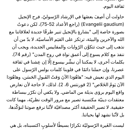
ثقافة اليوم.
حاولت أن أصِفَ بعضَها في الإرشاد الرّسوليّ، فرح الإنجيل
(Evangelii gaudium) (راجع الأعداد 52-75)، لكن دعوتُ
بصورة خاصة إلى "بشارةٍ بالإنجيل تنير طرقًا جديدة لعلاقاتنا مع
الله والآخرين والبيئة، ترتكز على القيَم الأساسيّة. لا بدّ من أن
نذهب إلى حيث تتكوَّن الرّوايات والمقاييس الجديدة، ويجب أن
ننفذ مع كلام يسوع إلى أعمق نواة في روح المدن" (رقم 74).
بكلمات أخرى، لا يمكننا أن نبشِّر بيسوع إلّا إن عِشنا في ثقافة
عصرنا، وإن حملنا دائمًا في قلوبنا كلمات بولس الرّسول على
اليوم الذي نعيش فيه: "هاهُوَذا الآنَ وَقتُ القَبولِ الحَسَن، وهاهُوَذا
الآنَ يَومُ الخَلاص" (2 قورنتس 6، 2). لذلك، لا حاجة لأن نعارض
واقع اليوم برؤى بديلة من الماضي. ولا يكفي أن نكرّر ببساطة
معتقدات دينيّة مكتسبة تصير مع مرور الوقت نظريّة، مهما كانت
حقيقية. لا تصير الحقيقة أكثر مصداقيّة لأنّنا نرفع صوتنا لنؤكّدها،
بل لأنّنا نشهد لها بحياتنا.
ليست الغَيرة الرّسوليّة تكرارًا بسيطًا لأسلوبٍ اكتسبناه، بل هي