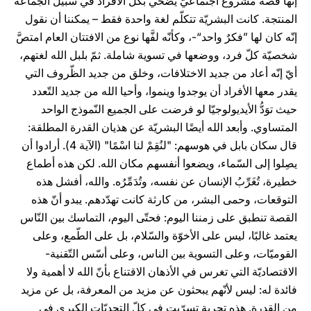
إنّها قصة مشروع اجتماعيّ يضحّي بكلّ الأفراد في سبيل الجماعة
المنتجة. كانت البشريّة تتكلّم لغة واحدة فقط – يمكننا أن نقول
إنّه كان لها ”فكرٌ واحد“-، وكأنّه لفَّها نوع من الافتتان العام امتصَّ
شخصيّة كلّ فرد، ووضعها في تسوية شاملة. ثمّ بلبل الله لغتهم،
أيّ إنّه أعاد من جديد الاختلافات، وخلق من جديد الظّروف التي
يقدر معها الأفراد أن يوجدوا وينموا، وأحيا الله من جديد التّعدد
حيث توَدُّ الأيديولوجيّا لو فرضت على الجميع النّموذج الواحد
المتساوي. وأبعد الله أيضًا البشريّة عن هذيان القدرة المطلقة:
قال سكان بابل في هوسهم: "لنُقِمْ لنا اسْمًا" (الآية 4). أرادوا أن
يصِلوا إلى السّماء، ويضعوا أنفسهم مكان الله. لكن هذه أطماع
خطيرة، تُغَرِّبُ الإنسان عن نفسه، وتُدَمِّرُه. والله، أفشل هذه
التوقعات، وحمى البشر، من كارثة كانت تهدّدهم. يبدو أنّ هذه
القصة تنطبق على زمننا اليوم: فحتّى اليوم، التماسك بين النّاس
يعتمد غالبًا، ليس على الأخوّة والسّلام، بل على الطّمع، وعلى
القوميّات، وعلى التسوية بين الناس، وعلى أسّس التّقنية-
الاقتصاديّة التي تغرس في الأذهان الاقتناع بأنّ الله لا أهمية ولا
فائدة له: ليس لأنّهم يبحثون عن مزيد من المعرفة، بل عن مزيد
من القدرة. هذه تجربة تسرّبت في كلّ التحديّات الكبرى في