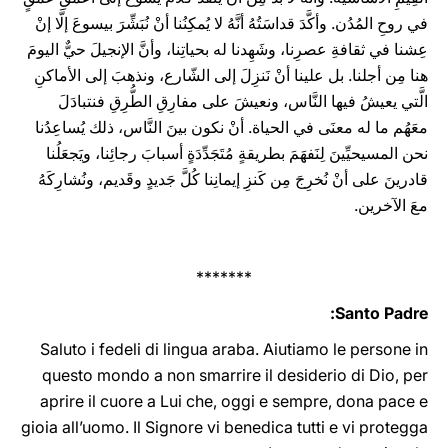
في روحِ المُدُن. وأكَّدَ قداسَتُهُ أنَّهُ لا يُمكِنُنا أنْ نُبَشِّرَ بيسوعَ إلَّا إنْ
عِشنا في ثقافةِ عصرِنا، وشَهِدنا له بحياتِنا، وأنَّ الإنجيلَ حيٌّ اليومَ
هنا مِن أجلنا. بل علينا أنْ نَنزِلَ إلى الشّارع، ونذهبَ إلى الأماكنِ
الَّتي يعيشُ فيها النَّاس، ونعيشَ على مفارِقِ الطُّرِقِ فنتبادَلَ
معَهُم ما له معنَى في الحياة. أنْ نكون بينَ النَّاس، ذلك يُساعِدُنا
نحن المسيحيِّينَ لِنَفهَمَ بطريقةٍ مُتَجَدِّدَةٍ أسبابَ رجائِنا، ويَجعَلُنا
قادرينَ على أنْ نُخرِجَ مِن كَنزِ إيمانِنا كُلَّ جَديدٍ وقَديم، ونُشارِكَهُ
معَ الآخرين.
*******
Santo Padre:
Saluto i fedeli di lingua araba. Aiutiamo le persone in
questo mondo a non smarrire il desiderio di Dio, per
aprire il cuore a Lui che, oggi e sempre, dona pace e
gioia all’uomo. Il Signore vi benedica tutti e vi protegga