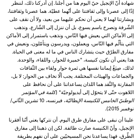
شهادة أنّ الإنجيل حيّ اليوم هنا من أجلنا. إن أدركنا ذلك، لننظر
إذًا إلى عصرنا وإلى ثقافتنا على أنّهما عطيّة. هما عصرنا وثقافتنا،
وبشارتنا لهما لا يعني أن نحكم عليهما من بعيد، ولا أن نقف على
الشّرفة ونصرخ باسم يسوع، بل أن ننزل إلى الشّارع، ونذهب
إلى الأماكن التي يعيش فيها النّاس، ونذهب باستمرار إلى الأماكن
التي يتألّم فيها النّاس، ويعملون، ويدرسون ويتأمّلون، ونعيش في
مفارق الطرّق حيث يتشارك الناس في ما له معنى في الحياة.
هذا يعني أن نكون كنيسة، "خميرة للحوار، واللقاء، والوَحدة.
لذلك، صِيَغُ إيماننا نفسها هي ثمرة حوار ولقاء بين الثّقافات
والجماعات والهيئات المختلفة. يجب ألّا نخاف من الحوار: لا بل،
المقارنة والنَّقد هما اللذان يساعداننا على أن نحافظ على
اللاهوت حتّى لا يتحوّل إلى أيديولوجيّة" (
كلمة في المؤتمر
الوطنيّ الخامس للكنيسة الإيطاليّة
، فيرنسه، 10 تشرين الثّاني/
نوفمبر 2015).
علينا أن نبقى على مفارق طرق اليوم. أن نتركها يعني أنّنا أفقرنا
الإنجيل، وأنّ الكنيسة صارت طائفة. لكن إن ذهبنا إلى مفارق
الطّرق، فهذا يساعدنا نحن المسيحيّين على أن نفهم بطريقة