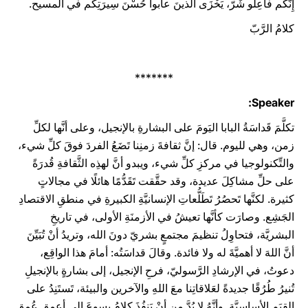
إِنَّكم فاعِلو شَرّ، يَخْزَى الَّذينَ عابوا حُسْنَ سِيرَتِكم في المسيح.
كلامُ الرَّبّ
*******
Speaker:
تكلَّمَ قَداسَةُ البابا اليَومَ على البشارةِ بالإنجيل، وعلى أنَّها لكلِّ
زمن، وهي لليوم. قال: إنَّ ثقافةَ زمنِنا تَضَعُ الفردَ فوقَ كلِّ شيء،
والتِّكنولوجيا في مركزِ كلِّ شيء، ويبدو أنَّ لهذِه الثَّقافةِ قُدرَةً
على حلِّ مشاكِلَ عديدة، وقد حقَّقت تَقَدُّمًا هائلًا في مجالاتٍ
كثيرة. لكنَّها تَحصُرُ تَطَلُّعاتِ الإنسانيَّةِ الكبيرةِ في منطقِ الاقتصادِ
الجَشِع. وصارَت كأنَّها تعيشُ في الأزمنَةِ الأولى، في تاريخِ
البشريَّة، فتحاوِلُ تنظيمَ مجتمعٍ بشريّ دونَ الله، وتريدُ أنْ تُبَيِّنَ
أنَّ اللهَ لا أهميَّةَ له ولا فائدة. وقالَ قداسَتُه: أمامَ هذا الواقِع،
دعوتُ، في الإرشادِ الرَّسوليّ، فرحِ الإنجيل، إلى بشارةٍ بالإنجيلِ
تُنيرُ طُرُقًا جديدةً لعَلاقاتِنا معَ اللهِ والآخرين والبيئة، تَستَنِدُ على
القِيَمِ الأساسيَّة. وأنَّهُ لا بُدَّ مِن أنْ يَنفُذَ كلامُ يسوعَ إلى أعمقِ عُمقٍ