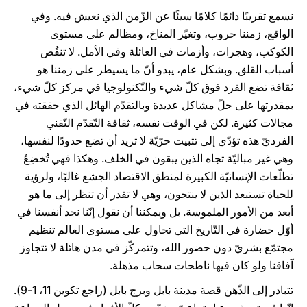
نسمع تقريبًا دائمًا كلامًا سيئًا عن الزّمن الذي نعيش فيه. وفي
الواقع، زمننا حروب، وتغيّر المناخ، ومظالم على مستوى
الكوكب، وهجرات، وأزمات في العائلة وفي الأمل. لا تنقُص
أسباب القلق. وبشكل عام، يبدو أنّ ما يسيطر على زمننا هو
ثقافة تضع الفرد فوق كلّ شيء والتّكنولوجيا في مركز كلّ شيء،
بمقدرتها على حلّ مشاكل عديدة وبالتقدّم الهائل الذي حققته في
مجالات كثيرة. لكن في الوقت نفسه، ثقافة التّقدّم التّقني
الفرديّ هذه تؤدّي إلى تثبيت حرّيّة لا تريد أن تضع حدودًا لنفسها،
وهي غير مباليّة تجاه الذين يبقون في الخلف. وهكذا فهي تُخضِعُ
تطلّعات الإنسانيّة الكبيرة لمنطق الاقتصاد الجشع غالبًا، ولرؤية
للحياة تستبعد الذين لا ينتجون، وهي لا تقدر أن تنظر إلى ما هو
أبعد من الأمور الملموسة. بل ويمكننا أن نقول إنّنا نجد أنفسنا في
أوّل حضارة في التّاريخ التي تحاول على مستوى العالم تنظيم
مجتمّع بشريّ دون حضور الله، وتتمركّز في مدن هائلة لا تتجاوز
آفاقنا ولو كان فيها ناطحات سحاب مذهلة.
تتبادر إلى الذّهن قصة مدينة بابل وبرج بابل (راجع تكوين 11، 1-9).