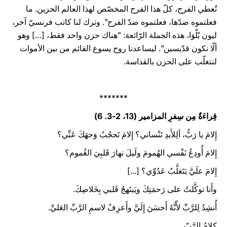
تُعطي الفرح، كلّ هذا الفرح المخصّص لهذا العالم الحزين. ما
فعلتموه ضدّها، فعلتموه ضدّ الفرح". وترك لنا كاتب فرنسيّ آخر،
ليون بْلْوَا، هذه الجملة الرّائعة: "هناك حزن واحد فقط، […] وهو
ألّا نكون قدّيسين". ليساعدنا روح يسوع القائم من بين الأموات
لنتغلّب على الحزن بالقداسة.
*******
قِراءَةٌ مِن سِفرِ المزامير (13، 2-3. 6)
إِلامَ يا رَبُّ، ألِلأَبدِ تَنْساني؟ إِلامَ تَحجُبُ وَجهَكَ عَنِّي؟
إِلامَ أُودِعُ نَفْسي الهُمومَ ولَيلَ نهارَ قَلبِيَ الغُموم؟
إِلامَ علَيَّ يَتَغلَّبُ عَدُوِّي؟ [...]
وأَنا توكَّلتُ على رَحمَتِكَ ويَبتَهجُ قَلبي بِخَلاصِكَ.
أُنشِدُ لِلرَّبِّ لأّنَّهُ أَحسَنَ إِلَيَّ وأَعزِفُ لاسمِ الرَّبِّ العَليِّ.
كلامُ الرَّبّ