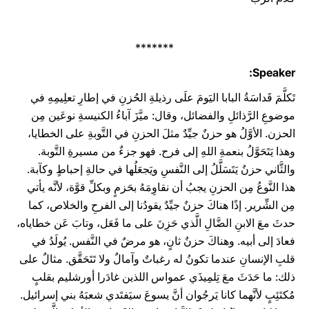
*******
Speaker:
تَكلَّمَ قَداسَةُ البابا اليَومَ علَى رذيلةِ الحُزنِ في إطارِ تعلِيمِهِ في
موضوعِ الرَّذائلِ والفضائل، وقال: ميَّزَ آباءُ الكنيسةِ نوعَين مِن
الحزن. الأوَّلُ هو حزنٌ جيِّدٌ مثلَ الحزنِ في التَّوبةِ على الخطايا،
وهذا يَتَحَوَّلُ بنعمةِ اللهِ إلى فرح. فهو جزءٌ من مسيرةِ التَّوبة.
والثَّاني حزنٌ يَتَسَلَّلُ إلى النَّفسِ ويَجعَلُها في حالةِ إحباطٍ وكآبة.
هذا النَّوعُ مِن الحزنِ يجبُ أن نقاوِمَهُ بحَزمٍ وبكلِّ قوَّة، لأنَّه يأتي
مِن الشِّرير. إذًا هناكَ حزنٌ جيِّدٌ يقودُنا إلى الفرحِ والخلاص، كما
حدثَ معَ الابنِ الضَّالِ الَّذي حَزِنَ على ما فَعَل، وتابَ عَن خطاياه،
فعادَ إلى أبيه. وهناكَ حزنٌ ثانٍ، هو مرضٌ في النَّفس. يُولَدُ في
قلبِ الإنسانِ عندما تكونُ له رغباتٌ وآمالٌ ولا تَتَحَقَّق. مثالٌ على
ذلك: ما حَدَثَ معَ تِلمِيذَي عمواس اللذين غادَرا أورشليم بقلبٍ
مُكتَئِبٍ لأنَّهما كانا يَرجُوان أنَّ يسوعَ سيَفتَدي شعبَهُ بني إسرائيل.