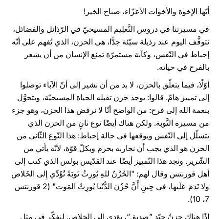
أيّها الإخوة والأخوات الأعزّاء، صباح الخير!
في مسيرتنا في دروس التَّعلِيم المسيحيّ في الرّذائل والفضائل،
نتوقَّف اليوم عند رذيلة سيّئة جدًّا، هي الحزن، الذي يُفهم على أنّه
إحباط في النّفس، وكآبة مستمرّة تمنع الإنسان من أن يشعر
بالفرح في حياته.
أوّلًا، فيما يتعلّق بالحزن، لا بد من أن نشير إلى أنّ الآباء توصلوا
إلى تمييز هامّ. قالوا: يوجد حزن تقبله الحياة المسيحيّة، ويتحوَّل
بنعمة الله إلى فرح: من الواضح أنّا لا نرفض هذا الحزن، وهو جزء
من مسيرة التَّوبة. ولكن هناك أيضًا نوع ثانٍ من الحزن الذي
يتسلّل إلى النّفس ويوقعها في حالة إحباط: هذا النّوع الثّاني من
الحزن هو الذي يجب أن نحاربه بحزم وبكلّ قوّة، لأنّه يأتي من
الشّرير. ونجد هذا التّمييز أيضًا عند القدّيس بولس الذي كتب إلى
أهل قورنتس وقال لهم: "الحُزْنُ للهِ يُورِثُ تَوبَةً تُؤَدِّي إِلى الخَلاص
ولا نَدَمَ عَلَيها، في حِينِ أَنَّ حُزْنَ الدُّنْيا يُورِثُ المَوت" (2 قورنتس
7، 10).
إذًا هناك حزنٌ جيّد ”صديق“، يؤدي إلى الخلاص. لنفكّر في مثل