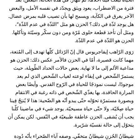
فترة من الاضطراب، يعود ويثق ويجدّد في نفسه الأمل، والبعض
الآخر يغرق في الكآبة، ويسمح لها بأن تصيب قلبه بمرض عضال.
هل يوجد لذّة في ذلك؟ الحزن هو مثل ”اللذّة في عدم اللذّة“،
ومثل أن تأخذ قطعة حلوى مُرّة ومن دون سكّر وسيّئة وتأكلها.
الحزن هو اللذّة في عدم اللذّة.
رَوَى الرّاهب إيفاجريوس قال إنّ الرّذائل كلّها تهدف إلى المُتعة،
مهما كانت قصيرة، أمّا في الحزن فالأمر عكس ذلك: الحزن هو
مداعبة الألم إلى ما لا نهاية. بعض حالات الحداد الطّويلة، حيث
يستمرّ الشّخص في إبقاء لوعته لغياب الشّخص الذي لم يعد
موجودًا، ليست نموذجًا للحياة في الرّوح القدس. وأيضًا بعض
المرارة الحاقدة، بها يغذّي الشّخص في ذاته رغبة في الانتقام
وبصورة مستمرّة تحوّله حتّى يبدو أنّه هو الضّحية: هذا لا يُنتِجُ فِينا
حياة صِحّيّة، ولا حتّى حياة مسيحيّة. يوجد شيء في ماضينا كلّنا
يجب أن يُشفى. الحزن عاطفة طبيعيّة في النّفس، لكن يمكن أن
يتحوّل إلى حالة نفسيّة شرّيرة.
شيطانُ الحُزنِ شيطانٌ متخفّي. وصفه آباء الصّحراء بأنّه دُودة