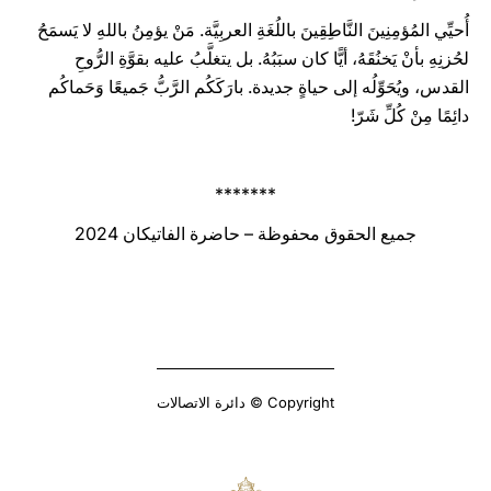
أُحيِّي المُؤمِنِينَ النَّاطِقِينَ باللُغَةِ العربِيَّة. مَنْ يؤمِنُ باللهِ لا يَسمَحُ
لحُزنِهِ بأنْ يَخنُقَهُ، أيًّا كان سبَبُهُ. بل يتغلَّبُ عليه بقوَّةِ الرُّوحِ
القدس، ويُحَوِّلُه إلى حياةٍ جديدة. بارَكَكُم الرَّبُّ جَميعًا وَحَماكُم
دائِمًا مِنْ كُلِّ شَرّ!
*******
جميع الحقوق محفوظة – حاضرة الفاتيكان 2024
Copyright © دائرة الاتصالات