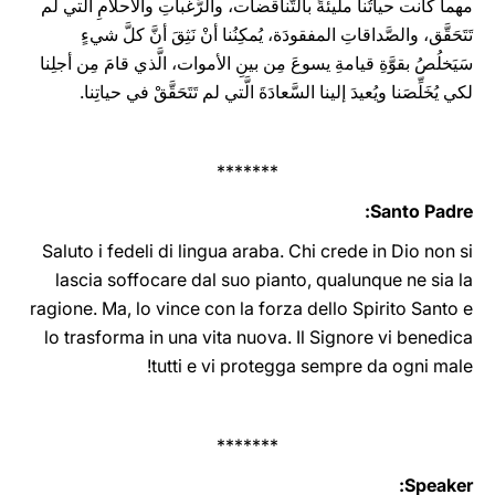
مهما كانت حياتُنا مليئةً بالتَّناقضات، والرَّغباتِ والأحلامِ الَّتي لم
تَتَحَقَّق، والصَّداقاتِ المفقودَة، يُمكِنُنا أنْ نَثِقَ أنَّ كلَّ شيءٍ
سَيَخلُصُ بقوَّةِ قيامةِ يسوعَ مِن بينِ الأموات، الَّذي قامَ مِن أجلِنا
لكي يُخَلِّصَنا ويُعيدَ إلينا السَّعادَةَ الَّتي لم تَتَحَقَّقْ في حياتِنا.
*******
Santo Padre:
Saluto i fedeli di lingua araba. Chi crede in Dio non si
lascia soffocare dal suo pianto, qualunque ne sia la
ragione. Ma, lo vince con la forza dello Spirito Santo e
lo trasforma in una vita nuova. Il Signore vi benedica
tutti e vi protegga ‎sempre da ogni male‎!
*******
Speaker: