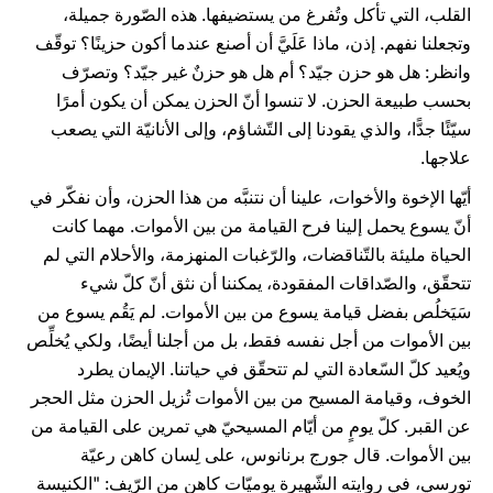
القلب، التي تأكل وتُفرغ من يستضيفها. هذه الصّورة جميلة،
وتجعلنا نفهم. إذن، ماذا عَلَيَّ أن أصنع عندما أكون حزينًا؟ توقّف
وانظر: هل هو حزن جيّد؟ أم هل هو حزنٌ غير جيّد؟ وتصرّف
بحسب طبيعة الحزن. لا تنسوا أنّ الحزن يمكن أن يكون أمرًا
سيّئًا جدًّا، والذي يقودنا إلى التّشاؤم، وإلى الأنانيّة التي يصعب
علاجها.
أيّها الإخوة والأخوات، علينا أن نتنبَّه من هذا الحزن، وأن نفكّر في
أنّ يسوع يحمل إلينا فرح القيامة من بين الأموات. مهما كانت
الحياة مليئة بالتّناقضات، والرّغبات المنهزمة، والأحلام التي لم
تتحقّق، والصّداقات المفقودة، يمكننا أن نثق أنّ كلّ شيء
سَيَخلُص بفضل قيامة يسوع من بين الأموات. لم يَقُم يسوع من
بين الأموات من أجل نفسه فقط، بل من أجلنا أيضًا، ولكي يُخلِّص
ويُعيد كلّ السّعادة التي لم تتحقّق في حياتنا. الإيمان يطرد
الخوف، وقيامة المسيح من بين الأموات تُزيل الحزن مثل الحجر
عن القبر. كلّ يومٍ من أيّام المسيحيّ هي تمرين على القيامة من
بين الأموات. قال جورج برنانوس، على لِسان كاهن رعيّة
تورسي، في روايته الشّهيرة يوميّات كاهن من الرّيف: "الكنيسة