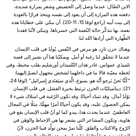
الابن الضّال: عندما وصل إلى الحضيض وشعر بمرارة شديدة،
دفعته هذه المرارة إلى أن يعود إلى نفسه ويتخذ قرارًا بالعودة
إلى بيت أبيه (راجع لوقا 15، 11-20). أن نبكي على خطايانا هذه
نعمة، بها نتذكّر حالة النّعمة التي خسرناها، ونبكي لأنّنا فقدنا
الطّهارة التي أرادها الله لنا.
وهناك حزن ثانٍ، هو مرض في النّفس. يُولَدُ في قلب الإنسان
عندما لا تتحقّق لنا رغبة أو أمل. ويمكنّنا هنا أن نشير إلى قصة
تلميذَي عمواس. غادر هذان التّلميذان أورشليم بقلب محبط، وفي
لحظة معيّنة قالا ما في داخلهما لشخص مجهول انضمّ إليهما:
"كُنَّا نَحنُ نَرجو أَنَّه هو، يسوع، الَّذي سيَفتَدي إِسرائيل" (لوقا 24،
21). ديناميكيّات الحزن ترتبط بخبرة الفشل. في قلب الإنسان
توُلَدُ آمال، وقد تتبدّد أحيانًا. وقد تكون الرّغبة في امتلاك شيء لا
يمكن الحصول عليه، وقد يكون أحيانًا أمرًا مهمًّا، مثلًا في المجال
العاطفيّ. عندما يحدث هذا، يبدو كما لو أنّ قلب الإنسان يقع في
هاوية، وتكون المشاعر التي يشعر بها هي الإحباط والوَهَن في
الرّوح والاكتئاب والقلق. كلّنا نمرّ بمحن تولِّد فينا الحزن، لأنّ
الحياة تبعث فينا أحلامًا، ثمّ تنهار. في هذه الحالة، البعض، بعد