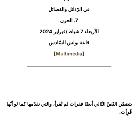
في الرّذائل والفضائل
LATINE
7. الحزن
الأربعاء 7 شباط/فبراير 2024‏
قاعة بولس السّادس
]
Multimedia
[
_______________________________________
يتضمّن النّصّ التّالي أيضًا فقرات لم تُقرأ، والتي نقدّمها كما لو أنّها
قُرِأت.