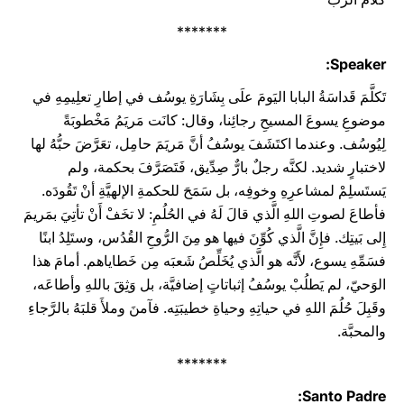
*******
Speaker:
تَكلَّمَ قَداسَةُ البابا اليَومَ علَى بِشَارَةِ يوسُف في إطارِ تعلِيمِهِ في
موضوعِ يسوعَ المسيحِ رجائِنا، وقال: كانَت مَريَمُ مَخْطوبَةً
لِيُوسُف. وعندما اكتَشَفَ يوسُفُ أنَّ مَريَمَ حامِل، تعَرَّضَ حبُّهُ لها
لاختبارٍ شديد. لكنَّه رجلٌ بارٌّ صِدِّيق، فَتَصَرَّفَ بحكمة، ولم
يَستَسلِمْ لمشاعرِهِ وخوفِه، بل سَمَحَ للحكمةِ الإلهيَّةِ أنْ تَقُودَه.
فأطاعَ لصوتِ اللهِ الَّذي قالَ لَهُ في الحُلُمِ: لا تخَفْ أَنْ تأتِيَ بمَريمَ
إِلى بَيتِك. فإِنَّ الَّذي كُوِّنَ فيها هو مِنَ الرُّوحِ القُدُس، وستَلِدُ ابنًا
فسَمِّهِ يسوع، لأَنَّه هو الَّذي يُخَلِّصُ شَعبَه مِن خَطاياهم. أمامَ هذا
الوَحيّ، لم يَطلُبْ يوسُفُ إثباتاتٍ إضافيَّة، بل وَثِقَ باللهِ وأطاعَه،
وقَبِلَ حُلُمَ اللهِ في حياتِهِ وحياةِ خطيبَتِه. فآمنَ وملأَ قلبَهُ بالرَّجاءِ
والمحبَّة.
*******
Santo Padre: