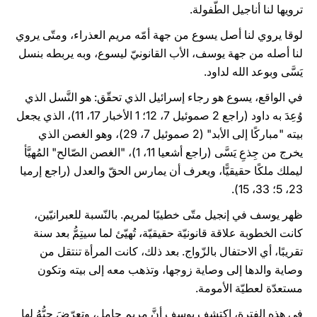
ترويها لنا أناجيل الطّفولة.
لوقا يروي لنا أصل يسوع من جهة أمّه مريم العذراء، ومتّى يروي
لنا أصله من جهة يوسف، الأب القانونيّ ليسوع، وبه يربطه بنسل
يَسَّى وبوعد الله لداود.
في الواقع، يسوع هو رجاء إسرائيل الذي تحقّق: هو النَّسل الذي
وُعِدَ به داود (راجع 2 صموئيل 7، 12؛ 1 الأخبار 17، 11)، الذي يجعل
بيته "مباركًا إلى الأبد" (2 صموئيل 7، 29)، وهو الغصن الذي
يخرج من جِذعِ يَسَّى (راجع أشعيا 11، 1)، "الغصن الصّالح" المُهيَّأ
ليملك ملكًا حقيقيًّا، ويعرف أن يمارس الحقّ والعدل (راجع إرميا
23، 5؛ 33، 15).
ظهر يوسف في إنجيل متّى خطيبًا لمريم. بالنّسبة للعبرانيّين،
كانت الخطوبة علاقة قانونيّة حقيقيّة، تُهيّئ لما سيتِمُّ بعد سنة
تقريبًا، أي الاحتفال بالزّواج. بعد ذلك، كانت المرأة تنتقل من
وصاية والدها إلى وصاية زوجها، وتذهب معه إلى بيته وتكون
مستعدّة لعطيّة الأمومة.
في هذه الفترة، اكتشف يوسف أنَّ مريم حامل، وتعرّضَ حبُّهُ لها