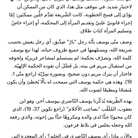
لاختبارٍ شديد. في موقف مثل هذا، الذي كان من الممكن أن
يؤدّي إلى فسخ الخطوبة، كانت الشّريعة تقدِّم حَلَّين ممكنَين: إمّا
إجراء قانونيّ علنيّ وتقديم المرأة إلى المحكمة، أو إجراء خاصّ
وتسليم المرأة كتابَ طلاق.
وصف متّى يوسف بأنّه رجل "بارّ" صِدِّيق، أي رجل يعيش بحسب
شريعة الله، ويستلهمها في جميع ظروف حياته. لهذا تبع يوسف
كلمة الله، وتصرّف بحكمة: لم يستسلم لمشاعر غريزيّة ولخوفه
من استقبال مريم في بيته، بل فَضَّلَ أن تقوده الحكمة الإلهيّة.
فاختار أن يترك مريم دون ضجيج، وبصورة سِرِّيّة (راجع متّى 1،
19). وهذه هي حكمة يوسف التي سمحت له بألّا يُخطئ وأن يكون
مُنفتحًا ومطيعًا لصوت الله.
بهذه الطّريقة يُذكّرنا يوسف النّاصري بيوسف آخر، وهو ابن
يعقوب، المُلَقَّب ”بصاحِب الأَحْلام“ (راجع تكوين 37، 19)، الذي
كان محبوبًا جدًّا لدى والده ومكروهًا جدًّا بين إخوته، والذي رفعه
الله وجعله يجلس في بلاط فرعون.
والآن، ماذا رأى يوسف النّاصري في الحلم؟ رأى المعجزة التي