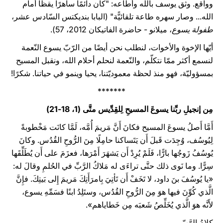
وواقع. وثق يوسف بالله وأطاعه: "كان دائمًا ساهرًا يقظًا أمام
الله... وصار سهره طاعة تلقائيًّة" (البابا بنديكتس السّادس عشر،
طفولة يسوع
، ميلانو - حاضرة الفاتيكان 2012، 57).
أيّها الإخوة والأخوات، لنطلب نحن أيضًا من الرّبّ يسوع النّعمة
لنسمع أكثر ممّا نتكلّم، والنّعمة لنحلم أحلام الله، ونقبل المسيح
بمسؤوليّة، فهو منذ لحظة معموديّتنا، يحيا وينمو في حياتنا. شكرًا!
*******
مِن إنجيلِ ربِّنا يسوعَ المسيحِ لِلقِدِّيس متَّى (1، 18-21)
أَمَّا أَصلُ يسوعَ المسيح فكانَ أَنَّ مَريمَ أُمَّه، لَمَّا كانَت مَخْطوبةً
لِيُوسُف، وُجِدَت قَبلَ أَن يَتَساكنا حامِلًا مِنَ الرُّوحِ القُدُس. وكانَ
يُوسُفُ زَوجُها بارًّا، فَلَمْ يُرِدْ أَن يَشهَرَ أَمْرَها، فعزَمَ على أَن يُطَلِّقَها
سِرًّا. وما نَوى ذلك حتَّى تراءَى له مَلاكُ الرَّبِّ في الحُلمِ وقالَ له:
«يا يُوسُفَ بنَ داود، لا تَخَفْ أَن تَأتِيَ بِامرَأَتِكَ مَريمَ إِلى بَيتِكَ. فإِنَّ
الَّذي كُوِّنَ فيها هوَ مِنَ الرُّوحِ القُدُس، وستَلِدُ ابنًا فسَمِّهِ يسوع،
لأَنَّه هوَ الَّذي يُخَلِّصُ شَعبَه مِن خَطاياهم».
كلامُ الرَّبّ