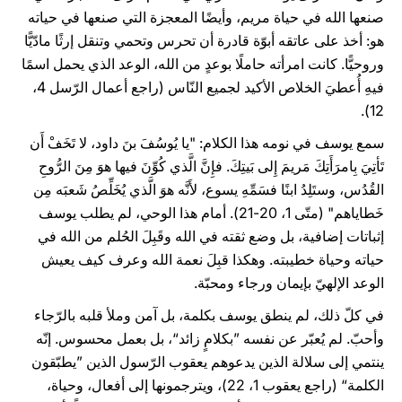
صنعها الله في حياة مريم، وأيضًا المعجزة التي صنعها في حياته
هو: أخذ على عاتقه أبوّة قادرة أن تحرس وتحمي وتنقل إرثًا مادّيًّا
وروحيًّا. كانت امرأته حاملًا بوعدٍ من الله، الوعد الذي يحمل اسمًا
فيهِ أُعطيَ الخلاص الأكيد لجميع النّاس (راجع أعمال الرّسل 4،
12).
سمع يوسف في نومه هذا الكلام: "يا يُوسُفَ بنَ داود، لا تَخَفْ أَن
تَأتِيَ بِامرَأَتِكَ مَريمَ إِلى بَيتِكَ. فإِنَّ الَّذي كُوِّنَ فيها هوَ مِنَ الرُّوحِ
القُدُس، وستَلِدُ ابنًا فسَمِّهِ يسوع، لأَنَّه هوَ الَّذي يُخَلِّصُ شَعبَه مِن
خَطاياهم" (متّى 1، 20-21). أمام هذا الوحي، لم يطلب يوسف
إثباتات إضافية، بل وضع ثقته في الله وقَبِلَ الحُلم من الله في
حياته وحياة خطيبته. وهكذا قبِلَ نعمة الله وعرف كيف يعيش
الوعد الإلهيّ بإيمان ورجاء ومحبّة.
في كلّ ذلك، لم ينطق يوسف بكلمة، بل آمن وملأ قلبه بالرّجاء
وأحبّ. لم يُعبّر عن نفسه ”بكلامٍ زائد“، بل بعمل محسوس. إنّه
ينتمي إلى سلالة الذين يدعوهم يعقوب الرّسول الذين ”يطبّقون
الكلمة“ (راجع يعقوب 1، 22)، ويترجمونها إلى أفعال، وحياة،