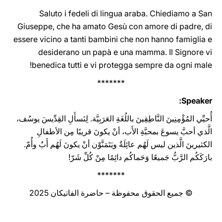
Saluto i fedeli di lingua araba. Chiediamo a San
Giuseppe, che ha amato Gesù con amore di padre, di
essere vicino a tanti bambini che non hanno famiglia e
desiderano un papà e una mamma. Il Signore vi
benedica tutti e vi protegga ‎sempre da ogni male‎‎‎‏!
*******
Speaker:
أُحيِّي المُؤْمِنِينَ النَّاطِقِينَ باللُغَةِ العَرَبِيَّة. لِنَسأَلِ القِدِّيسَ يوسُف،
الَّذي أحبَّ يسوعَ بمحبَّةِ الأَب، أنْ يكونَ قريبًا مِن الأطفالِ
الكثيرينَ الَّذين ليس لَهُم عائِلَةٌ ويَتَمَنَّوْن أنْ يكونَ لَهُم أَبٌ وأُمّ.
بارَكَكُم الرَّبُّ جَميعًا وَحَماكُم دائِمًا مِنْ كُلِّ شَرّ!
*******
© جميع الحقوق محفوظة – حاضرة الفاتيكان 2025