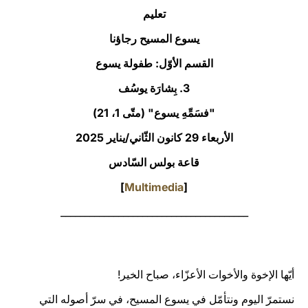
تعليم
LATINE
يسوع المسيح رجاؤنا
القسم الأوّل: طفولة يسوع
3. بِشارَة يوسُف
"فسَمِّهِ يسوع" (متّى 1، 21)
الأربعاء 29 كانون الثّاني/يناير 2025‏
قاعة بولس السّادس
]
Multimedia
[
_______________________________________
أيّها الإخوة والأخوات الأعزّاء، صباح الخير!
نستمرّ اليوم ونتأمّل في يسوع المسيح، في سرّ أصوله التي