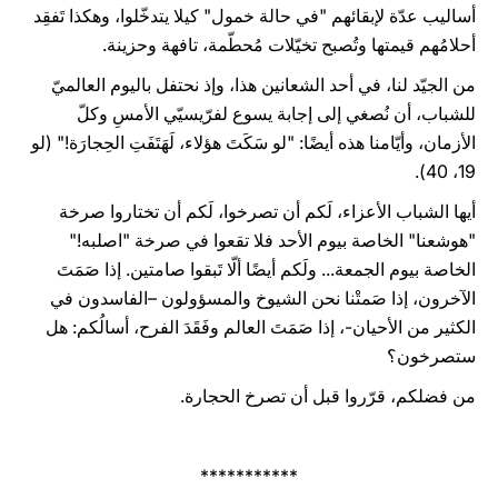
أساليب عدّة لإبقائهم "في حالة خمول" كيلا يتدخّلوا، وهكذا تَفقِد
أحلامُهم قيمتها وتُصبح تخيّلات مُحطّمة، تافهة وحزينة.
من الجيّد لنا، في أحد الشعانين هذا، وإذ نحتفل باليوم العالميّ
للشباب، أن نُصغي إلى إجابة يسوع لفرّيسيّي الأمسِ وكلّ
الأزمان، وأيّامنا هذه أيضًا: "لو سَكَتَ هؤلاء، لَهَتَفَتِ الحِجارَة!" (لو
19، 40).
أيها الشباب الأعزاء، لَكم أن تصرخوا، لَكم أن تختاروا صرخة
"هوشعنا" الخاصة بيوم الأحد فلا تقعوا في صرخة "اصلبه!"
الخاصة بيوم الجمعة... ولَكم أيضًا ألّا تَبقوا صامتين. إذا صَمَتَ
الآخرون، إذا صَمتْنا نحن الشيوخ والمسؤولون –الفاسدون في
الكثير من الأحيان-، إذا صَمَتَ العالم وفَقَدَ الفرح، أسالُكم: هل
ستصرخون؟
من فضلكم، قرّروا قبل أن تصرخ الحجارة.
***********