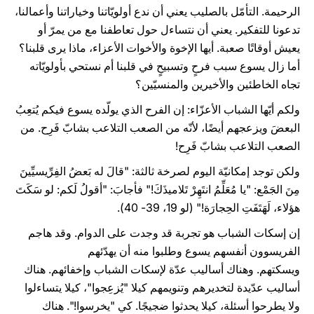
الرحيمة. التأمّل بالصليب يعني أن ندع أولويّاتنا وخياراتنا وأعمالنا،
تدعونا للتفكير. يعني أن نتساءل حول تعاطفنا مع من يمرّ أو
يعيش أوقاتًا صعبة. أيها الإخوة والأخوات الأعزاء، ماذا يرى قلبنا؟
أما زال يسوع سبب فرحٍ وتسبيحٍ في قلبنا أم نستحي بأولويّاته
تجاه الخاطئين والأخيرين والمنسيّين؟
ولكم أيّها الشباب الأعزّاء: إن الفرح الذي يولّده يسوع فيكم يُتعِبُ
البعضَ ويزعجهم أيضًا، لأنّه من الصعب التلاعب بشابّ فَرِح. من
الصعب التلاعب بشابّ فَرِح!
ولكن توجد إمكانيّة اليوم لصرخة ثالثة: "قالَ له بَعضُ الفِرِّيسيِّينَ
مِنَ الجَمْع: "يا مُعَلِّمُ انتَهِرْ تَلاميذَكَ!" فأجابَ: "أقولُ لَكم: لو سَكَتَ
هؤلاء، لَهَتَفَتِ الحِجارَة!" (لو 19، 39- 40).
إن إسكات الشباب هو تجربة قد وجدت على الدوام. وقد هاجم
الفريسوون أنفسهم يسوع وطلبوا منه أن يهدّئهم
ويسكتهم. وهناك أساليب عدّة لإسكات الشباب وإخفائهم. هناك
أساليب عدّيدة لتخديرهم وتنويمهم كيلا "يُزعِجوا"، كيلا يتساءلوا
ولا يطرحوا أسئلة، كيلا يحدثوا ضجيجًا. كي "يخرسوا!". هناك