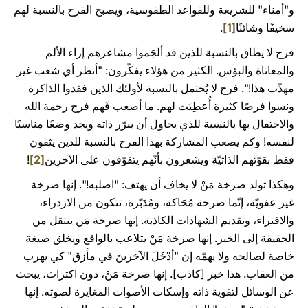
و"أمناء" للشريعة وللقواعد الطقوسية، ويصبح الفرح بالنسبة لهم
سخيفًا وشائنًا
[1]
.
فرح لا يطاق بالنسبة للذين قد ألجَموا مشاعرهم إزاء الألم
والمعاناة والبؤس. الكثير من هؤلاء يفكّرون: "أنظر أي شعب غير
مهذّب هذا!". فرح لا يُحتمل بالنسبة لأولئك الذين فقدوا الذاكرة
ونسوا فرصًا كثيرة أُعطِيَت لهم. ما أصعب فَهم فرح رحمة الله
والاحتفال بها بالنسبة للذي يحاول أن يبرّر ذاته ويجد وضعًا مناسبًا
لنفسه! وكم يصعب المشاركة بهذا الفرح بالنسبة للذين يثقون
فقط بقوّتهم الذاتيّة ويشعرون بأنّهم يتفوّقون على الآخرين
[2]
!
وهكذا تولد صرخة مَنْ لا يخاف أن يهتف: "اصلبه!". إنها صرخة
غير عفويّة، إنّما صرخة مُحَاكة، ومُدَبّرة، تتكون من الازدراء،
والافتراء، وتقديم الشهادات الكاذبة. إنها صرخة مَن ينتقل من
الحقيقة إلى الخبر. إنها صرخة مَنْ يتلاعب بالواقع ويخلق صيغة
خاصة لصالحه ولا يهمّه إن "أدْخَلَ الآخرينَ في مأزق" كي يهرب
من العقاب. هذا خبر [كاذب]. إنها صرخة مَنْ، دون اكتراث، يبحث
عن الوسائل لتقوية ذاته وإسكات الأصوات المغايرة لصوته. إنها