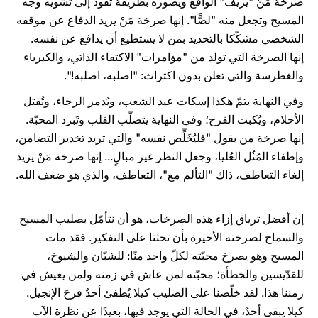
صرخة مَنْ "يزيف" الواقع ويصوره بطريقة تقود إلى تشويه وجه
المسيح وتجعل منه "لصًّا". إنها صرخة مَنْ يريد الدفاع عن موقفه
الشخصي مشكّكا بالتحديد بمن لا يستطيع أن يدافع عن نفسه.
إنها الصرخة التي تولد من "مؤامرات" الاكتفاء الذاتي، والكبرياء
والغطرسة والتي تعلن بدون اكتراث: "اصلبه، اصلبه!".
وفي النهاية يتمّ هكذا إسكات عيد الشعب، ويُدمر الرجاء، وتُقتل
الأحلام، ويُكبت الفرح؛ وفي النهاية يتصلّب القلب وتَبرد المحبّة.
إنها صرخة من يقول "فليُخَلِّص نفسه" والتي تريد تخدير التضامن،
وإطفاء المُثُل العُليا، وجعل النظر غير مبالٍ... إنها صرخة مَنْ يريد
إلغاء التعاطف، ذاك "التألم مع"، التعاطف، والذي هو ضعف الله.
إن أفضل ترياق إزاء هذه الصرخات، هو أن نتأمّل بصليب المسيح
والسماح لصرخته الأخيرة بأن تحثنا على التفكير. فقد مات
المسيح وهو يصرخ محبّته لكلّ واحد منّا: للشبّان والشيوخ،
للقدّيسين والخطأة؛ محبّته لمن عاش في زمنه ولمن يعيش في
زمننا هذا. لقد خلّصنا على الصليب كيلا يُطفئ أحدٌ فرحَ الإنجيل.
كيلا يبقى أحدٌ، في الحالة التي يوجد فيها، بعيدًا عن نظرة الآب