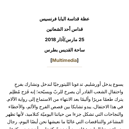
LATINE
عظة قداسة البابا فرنسيس
قداس أحد الشعانين
25 مارس/آذار 2018
ساحة القديس بطرس
]
Multimedia
[
يسوع يدخل أورشليم. تدعونا الليتورجيّا لندخل ونشارك بفرحِ
واحتفالِ الشعب القادر أن يصرخ للربّ ويسبّحه؛ إنه فَرَح مُظلِم
يترك طعمًا مريرًا وأليمًا بعد الانتهاء من الاستماع إلى رواية الآلام.
في هذا الاحتفال، يبدو تشابكا بين قصص الفرح والألم، والأخطاء
والنجاحات التي تشكل جزءا من حياتنا اليوميّة كتلاميذ، لأنها تظهر
المشاعر والتناقضات التي غالبًا ما نعيشها نحن أيضًا اليوم، رجال