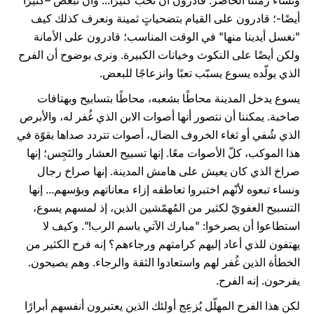
ونساء زمننا الحاضر: قادرون أن نحبّ كثيرَا... وأن نبغض –كثيرًا
أيضًا-؛ قادرون على القيام بتضحياتٍ ثمينة ونعرف كذلك كيف
"نغسل أيدينا منها" في الوقت المناسب؛ قادرون على الأمانة
ولكن أيضًا على النكوث وخيانات الكبيرة. ونرى بوضوح أن الفرح
الذي يولّده يسوع يسبّب تعبًا وانزعاجًا للبعض.
يسوع يدخل المدينة محاطًا بشعبه، محاطًا بتسابيح وبهتافات
صاخبة. يمكننا أن نتصور أنها أصوات الابن الذي غُفر له، والأبرص
الذي شُفي أو ثغاء الخروف الضال، أصوات تتردد صداها بقوّة في
هذا الموكب، كلّ الأصوات معًا. إنها تسبيح العشار والنَجِس؛ إنها
صراخ الذي كان يعيش على هامش المدينة. إنها صراخ رجال
ونساء تبعوه لأنّهم اختبروا تعاطفه إزاء معاناتهم وبؤسهم... إنها
التسبيح العفويّ لكثير من المُهمّشين الذين، إذ لمسهم يسوع،
استطاعوا أن يصرخوا: "مبارك الآتي باسم الرب!". وكيف لا
يهتفون للذي أعاد إليهم كرامتهم ورجاءهم؟ إنه فرح الكثير من
الخطأة الذين غُفر لهم واستعادوا الثقة والرجاء. وهم يصيحون.
يفرحون. إنه الفرح.
لكن هذا الفرح المهلّل يُزعِج أولئك الذين يعتبرون أنفسهم أبرارًا