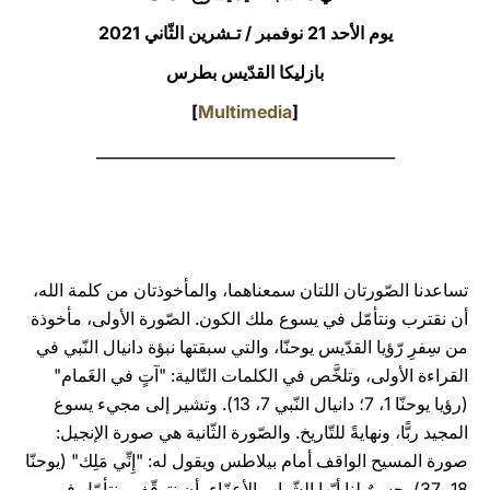
يوم الأحد 21 نوفمبر / تـشرين الثّاني 2021
LATINE
بازليكا القدّيس بطرس
]
Multimedia
[
_______________________________________
تساعدنا الصّورتان اللتان سمعناهما، والمأخوذتان من كلمة الله،
أن نقترب ونتأمّل في يسوع ملك الكون. الصّورة الأولى، مأخوذة
من سِفرِ رّؤيا القدّيس يوحنّا، والتي سبقتها نبؤة دانيال النّبي في
القراءة الأولى، وتلخَّص في الكلمات التّالية: "آتٍ في الغَمام"
(رؤيا يوحنّا 1، 7؛ دانيال النّبي 7، 13). وتشير إلى مجيء يسوع
المجيد ربًّا، ونهايةً للتّاريخ. والصّورة الثّانية هي صورة الإنجيل:
صورة المسيح الواقف أمام بيلاطس ويقول له: "إِنِّي مَلِك" (يوحنّا
18، 37). حسنٌ لنا أيّها الشّباب الأعزّاء، أن نتوقّف ونتأمّل في