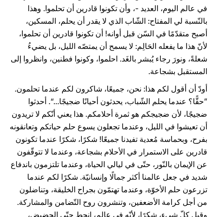
في عالم اليوم، العديد -، وأن تكونوا قادرين أن تحلموا. وهذا
بالنّسبة لي المفتاح: الشّاب الذي لا يقدر أن يحلم، المسكين،
أصبح متقدّمًا في السّن قبل أوانه! أن تكونوا قادرين أن تحلموا،
لأنّ هذا ما يفعله الحَالِم: لا يسمح أن يمتصّه الليل، بل يضيءُ
شعلةً، ونورَ رجاء يُبشر بالغَد. احلموا، وكونوا فطنين، وانظروا إلى
المستقبل بشجاعة.
أودّ أن أقول لكم هذا: نحن، جميعًا، شاكرون لكم عندما تحلمون.
”حقًّا؟ عندما يحلم الشّباب، يحدثون أحيانًا ضجيجًا...“. أحدثوا
ضجيجًا، لأن ضجيجكم هو ثمرة أحلامكم. هذا يعني أنّكم لا تريدون
أن تعيشوا في الليل، وعندما تجعلون يسوع حلم حياتكم وتعانقونه
بفرح، وبحماسة مُعدية تفيدنا جميعًا! شكرًا، شكرًا عندما تكونون
قادرين على الاستمرار في الأحلام بشجاعة، وعندما لا تتوقّفون
عن الإيمان بالنّور، حتّى في ليالي الحياة، وعندما تلتزمون باندفاع
شديد في جعل عالمنا أكثر جمالًا وإنسانيّة. شكرًا لكم عندما
تزرعون حلم الأخوّة، وعندما تهتمّون بجراح الخليقة، وتناضلون
من أجل كرامة الأضعفين، وتنشرون روح التّضامن والمشاركة.
وقبل كلّ شيء، شكرًا، لأنّه في عالم، انحط حتّى الحضيض،