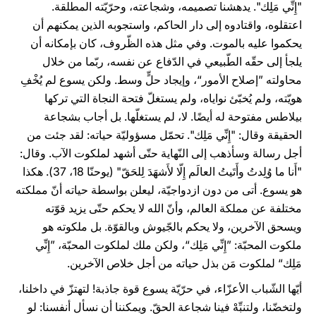
"إِنِّي مَلِك". يدهشنا تصميمه، وشجاعته، وحرّيّته المطلقة.
اعتقلوه، واقتادوه إلى دار الحاكم، واستجوبه الذين يمكنهم أن
يحكموا عليه بالموت. وفي مثل هذه الظّروف، كان بإمكانه أن
يلجأ إلى حقّه الطّبيعي في الدّفاع عن نفسه، ربّما من خلال
محاولته ”إصلاح الأمور“، وإيجاد حلٍّ وسط. ولكن يسوع لم يُخْفِ
هويّته، ولم يُخبّئ نواياه، ولم يستغلّ فتحة النجاة التي تركها
بيلاطس مفتوحة له أيضًا. لا، لم يستغلّها. بل أجاب بشجاعة
الحقيقة وقال: "إِنِّي مَلِك". تحمّل مسؤوليّة حياته: لقد جئت من
أجل رسالة وسأذهب إلى النّهاية حتّى أشهد لملكوت الآب. وقال:
"أَنا ما وُلِدتُ وأَتَيتُ العالَم إِلّا لأَشهَدَ لِلحَقّ" (يوحنّا 18، 37). هكذا
هو يسوع. أتى من دون ازدواجيّة، ليعلن بواسطة حياته أنّ مملكته
مختلفة عن مملكة العالم، وأنّ الله لا يحكم حتّى يزيد قوّته
ويسحق الآخرين، ولا يحكم بالجّيوش وبالقوّة. بل ملكوته هو
ملكوت المحبّة: ”إِنِّي مَلِك“، ولكن ملك لملكوت المحبّة، ”إِنِّي
مَلِك“ لملكوت مَن بذل حياته من أجل خلاص الآخرين.
أيّها الشّباب الأعزّاء، في حرّيّة يسوع قوة جاذبة! لتهتزّ في داخلنا،
ولتخضّنا، ولتنبِّهْ فينا شجاعة الحقّ. ويمكننا أن نسأل أنفسنا: لو