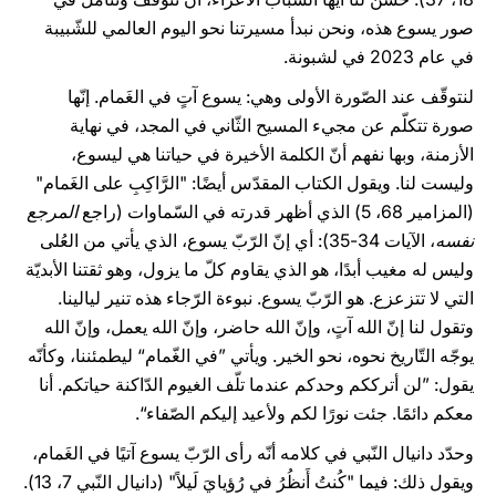
صور يسوع هذه، ونحن نبدأ مسيرتنا نحو اليوم العالمي للشّبيبة
في عام 2023 في لشبونة.
لنتوقّف عند الصّورة الأولى وهي: يسوع آتٍ في الغَمام. إنّها
صورة تتكلّم عن مجيء المسيح الثّاني في المجد، في نهاية
الأزمنة، وبها نفهم أنّ الكلمة الأخيرة في حياتنا هي ليسوع،
وليست لنا. ويقول الكتاب المقدّس أيضًا: "الرَّاكِبِ على الغَمام"
(المزامير 68، 5) الذي أظهر قدرته في السّماوات (راجع
المرجع
نفسه
، الآيات 34-35): أي إنّ الرّبّ يسوع، الذي يأتي من العُلى
وليس له مغيب أبدًا، هو الذي يقاوم كلّ ما يزول، وهو ثقتنا الأبديّة
التي لا تتزعزع. هو الرّبّ يسوع. نبوءة الرّجاء هذه تنير ليالينا.
وتقول لنا إنّ الله آتٍ، وإنّ الله حاضر، وإنّ الله يعمل، وإنّ الله
يوجّه التّاريخ نحوه، نحو الخير. ويأتي ”في الغّمام“ ليطمئننا، وكأنّه
يقول: ”لن أترككم وحدكم عندما تلّف الغيوم الدّاكنة حياتكم. أنا
معكم دائمًا. جئت نورًا لكم ولأعيد إليكم ​الصّفاء“.
وحدّد دانيال النّبي في كلامه أنّه رأى الرّبّ يسوع آتيًا في الغَمام،
ويقول ذلك: فيما "كُنتُ أَنظُرُ في رُؤيايَ لَيلاً" (دانيال النّبي 7، 13).