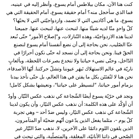
كنت هنا الآن، مكان بيلاطس أمام يسوع، وأنظر إليه في عينيه،
فما الذي سأخجل منه؟ أمام حقيقة يسوع، أمام الحقيقة التي هي
يسوع، ما هي أكاذيبي التي لا تصمد، وازدواجيّتي التي لا يحبّها؟
كلّ واحدٍ منّا لديه شيئًا منها. لنبحث عنها، لنبحث عنها. جميعنا
لدينا هذه الازدواجيّة، وهذه التّنازلات، و”إصلاح الأمور“ حتّى نُبعد
عنّا الصّليب. نحن بحاجة إلى أن نضع أنفسنا أمام يسوع لنصنع
الحقّ فينا. ونحن بحاجة إلى أن نسجد له حتّى نكون أحرارًا في
الدّاخل، وحتّى نضيء حياتنا ولا ننخدع بصرعات اللحظة، وبألعابٍ
ناريّة في عالم الاستهلاك تَبهَر عيوننا وتشلّ حركتنا. أيّها الأصدقاء،
نحن هنا لا لنُفتَتَن بكل ما يفتن في هذا العالم، بل حتّى نأخذ بيدنا
بزمام أمور حياتنا، ”لنسيطر على حياتنا“، ونعيشها بشكل كامل!
ونجد في حرّيّة يسوع أيضًا الشّجاعة كي نذهب عكس التّيّار. وأودّ
أن أؤكّد على هذه الكلمة: أن نذهب عكس التيّار، وأن يكون لدينا
الشّجاعة كي نذهب عكس التيّار، وليس ضدّ أحد – وهي تجربة
كلّ يوم -، مثلما يفعل الذين يدّعون أنّهم ضحيّة أو المتآمرون،
الذين يلقون اللوم دائمًا على الآخرين، لا، نذهب ضدّ التّيّار غير
الصّحي في ذاتنا الأنانيّة، المغلقة، والمتصلّبة، والتي تبحث في