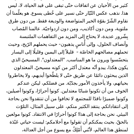
كثير من الأحيان عن اتفاقات حتّى تبقى على قيد الحياة، لا، ليس
هذا. نذهب عكس التّيّار حتّى نسير على خُطى يسوع. هو يعلّمنا أن
نقاوم الشّرّ بقوّة الخير المتواضعة والوديعة فقط. من دون طرق
ملتوية، ومن دون أكاذيب، ومن دون ازدواجيّة. عالمنا المُصاب
بِشّرور عديدة، لا يحتاج إلى المزيد من التفاهمات الملتبسة
وأنصاف الحلول، وإلى أُناسٍ يذهبون- حيث يحملهم الرّيح، وحيث
تحملهم مصالحهم الخاصّة - قليلاً إلى اليمين وقليلًا إلى اليسار
يتحسّسوا ويرون ما هو المناسب. ”المعتدلون“. المسيحيّ الذي
يكون هكذا، يبدو أنّه معتدل أكثر من كونه مسيحيّ. المعتدلون
الذين يبحثون دائمًا عن طريق حتّى لا يلطّخوا أيديهم، ولا يخاطروا
بحياتهم، ولا يأخذون الأمور بجدّيّة. من فضلكم، ليكن عندكم
الخوف من أن تكونوا شبابًا معتدلين. كونوا أحرارًا، وكونوا أصيلين،
وكونوا ضميرًا ناقدًا للمجتمع. لا تخافوا من أن تنتقدوا! نحن بحاجة
إلى انتقاداتكم. ينتقد الكثير منكم، على سبيل المثال، التلوّث
البيئي. نحن بحاجة إلى هذا! كونوا أحرارًا في الانتقاد. كونوا مولعين
بالحقّ، بحيث يمكنكم أن تقولوا مع أحلامكم: ليست حياتي عَبْدَة
لمنطق هذا العالم، لأنّني أَمْلِكُ مع يسوع من أجل العدالة،