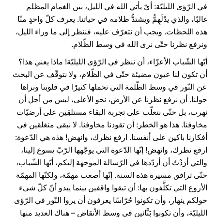
في الرّؤى الليليّة: أيّ يأتي الله في الليل، بين الغمام المظلم
غالبًا، والذي يدْلَهِمُّ ويشتدُّ ظلامه في حياتنا. يعرف كلّ واحدٍ منّا
هذه اللحظات. ويجب أن نتعرّف عليه، فننظر إلى ما وراء الليل،
ونرفع نظرنا حتّى نرى الله في وسط الظّلام.
أيّها الشّباب الأعزّاء، أن ننظر في الرّؤى الليليّة! ماذا يعني هذا؟
أن تكون لنا عيون مضيئة حتّى في الظّلام، ولا نتوقّف عن البحث
عن النّور في وسط الظّلمة التي نحملها كثيرًا في قلوبنا ونراها
حولنا. أن نرفع نظرنا عن الأرض، نحو الأعلى، ليس من أجل أن
نهرب، بل حتّى نتغلّب على تجربة البقاء مستلقِين على أرضيّات
مخاوفنا. هذا هو الخطر: أن تقودنا مخاوفنا. لا نبقى منغلقين في
أفكارنا باكين على أنفسنا. ارفع نظرك، وانهض! هذه هي الدّعوة:
ارفع نظرك، وانهض! إنّها الدّعوة التي يوجّهها الرّبّ يسوع إلينا،
والتي أرَدْتُ أن أردّدها في الرّسالة الموجهة إليكم، أيّها الشّباب،
حتّى ترافق مسيرة هذه السنة. إنّها أصعب مهمّة، ولكنّها المهمّة
الأروع التي تكلَّفون بها: أن تبقوا واقفين بينما يبدو أنّ كلّ شيء
حولكم ينهار، وأن تكونوا حُرّاسًا يعرفون أن يروا النّور في الرّؤى
الليليّة، وأن تكونوا بَنَّائين في وسط الأنقاض – هناك العديد منها