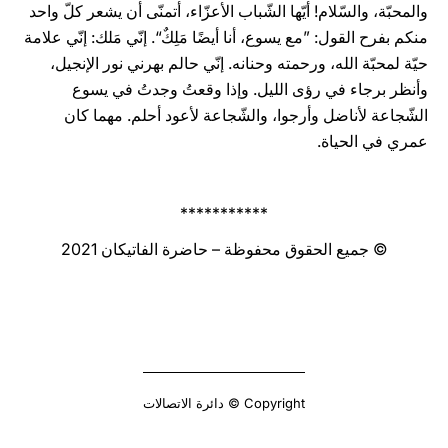
والمحبّة، والسّلام! أيّها الشّباب الأعزّاء، أتمنّى أن يشعر كلّ واحد
منكم بفرح القول: ”مع يسوع، أنا أيضًا مَلِكٌ“. إنّي مَلك: إنّي علامة
حيّة لمحبّة الله، ورحمته وحنانه. إنّي حالم بهرني نور الإنجيل،
وأنظر برجاء في رؤى الليل. وإذا وقعتُ وجدتُ في يسوع
الشّجاعة لأناضل وأرجوا، والشّجاعة لأعود أحلم. مهما كان
عمري في الحياة.
***********
© جميع الحقوق محفوظة – حاضرة الفاتيكان 2021
Copyright © دائرة الاتصالات