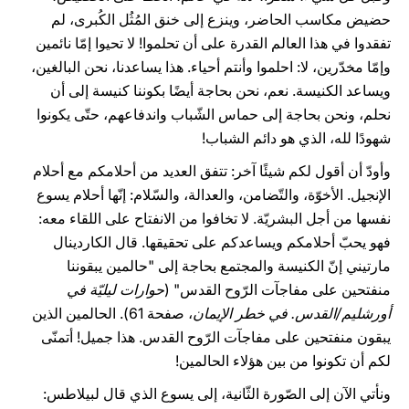
حضيض مكاسب الحاضر، وينزع إلى خنق المُثُل الكُبرى، لم
تفقدوا في هذا العالم القدرة على أن تحلموا! لا تحيوا إمّا نائمين
وإمّا مخدّرين، لا: احلموا وأنتم أحياء. هذا يساعدنا، نحن البالغين،
ويساعد الكنيسة. نعم، نحن بحاجة أيضًا بكوننا كنيسة إلى أن
نحلم، ونحن بحاجة إلى حماس الشّباب واندفاعهم، حتّى يكونوا
شهودًا لله، الذي هو دائم الشباب!
وأودّ أن أقول لكم شيئًا آخر: تتفق العديد من أحلامكم مع أحلام
الإنجيل. الأخوّة، والتّضامن، والعدالة، والسّلام: إنّها أحلام يسوع
نفسها من أجل البشريّة. لا تخافوا من الانفتاح على اللقاء معه:
فهو يحبّ أحلامكم ويساعدكم على تحقيقها. قال الكاردينال
مارتيني إنّ الكنيسة والمجتمع بحاجة إلى "حالمين يبقوننا
منفتحين على مفاجآت الرّوح القدس" (
حوارات ليليّة في
أورشليم/القدس. في خطر الإيمان
، صفحة 61). الحالمين الذين
يبقون منفتحين على مفاجآت الرّوح القدس. هذا جميل! أتمنّى
لكم أن تكونوا من بين هؤلاء الحالمين!
ونأتي الآن إلى الصّورة الثّانية، إلى يسوع الذي قال لبيلاطس: