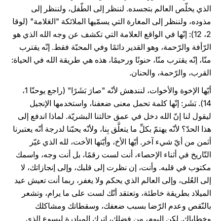
الذي يخلّص العالم بتجسده. لننظر إلى الطّفل، ولننظر إلى
مذوده، ولننظر إلى المغارة التي يسمّيها الملائكة "العَلامة" (لوقا
2، 12): إنّها في الواقع العلامة التي تكشف عن وجه الله الذي هو
الرّأفة والرّحمة، وهو القدير دائمًا وفي المحبّة فقط. إنّه يقترب
منّا، إنّه يقترب منّا، حنونًا ورحيمًا، هذه هي طريقة الله في الحياة:
القرب، والرّحمة، والحنان.
أيّها الإخوة والأخوات، لنندهش لأنّه "صارَ بَشَرًا" (راجع يوحنّا 1،
14). بَشَر: إنّها كلمة تحمل معنى ضعفنا، واستخدمها الإنجيل
ليقول لنا إنّ الله دخل في عمق حالتنا البشريّة. لماذا اندفع إلى
هذا الحدّ؟ لأنّه يهتمّ بكلِّ ما يتعلَّق بِنا، ولأنّه يحبّنا لدرجة أنّه يعتبرنا
أثمن من أيّ شيء آخر. أيّها الأخ، وأيّتها الأخت، لله الذي غيّر
التّاريخ في أثناء الإحصاء، أنت لست رقمًا، بل أنت وجه، واسمك
مكتوب في قلبه. وأنت، إن نظرت إلى قلبك، وإلى إنجازاتك، لا
إلى العُلى، وإلى العالم الذي يحكم ولا يغفر، ربما أنت تعيش عيد
الميلاد بطريقة خاطئة، وتعتقد أنّك لست على ما يرام، وتشعر
بالنّقص وعدم الرّضا بسبب ضعفك، وسقطاتك ومشاكلك
وخطاياك. لكن اليوم، من فضلك، اترك المبادرة ليسوع الذي