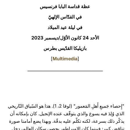
عظة قداسة البابا فرنسيس
LATINE
في القدّاس الإلهيّ
في ليلة عيد الميلاد
الأحد 24 كانون الأوّل/ديسمبر 2023
بازيليكا القدّيس بطرس
]
Multimedia
[
_____________________________________
"إِحصاء جَميعِ أَهلِ المَعمور" (لوقا 2، 1). هذا هو السّياق التّاريخي
الذي وُلِدَ فيه يسوع والذي يتوقّف عنده الإنجيل. كان بإمكانه أن
يذكُر ذلك بسرعة، لكنه تكلّم عليه بدقّة. وبهذا يضع أمامنا صورة
تناقض كبير: فبينما كان الإمبراطور يحصي سكان العالم، دخل