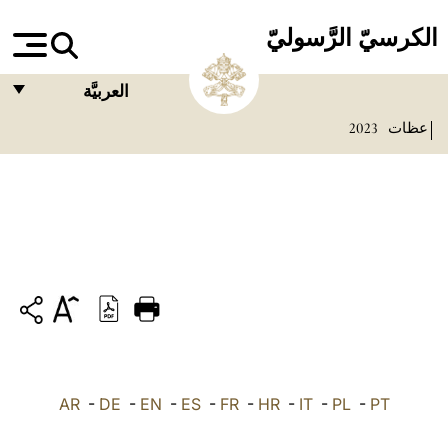
الكرسيّ الرَّسوليّ
العربيَّة
عظات
2023
FRANÇAIS
ENGLISH
ITALIANO
PORTUGUÊS
ESPAÑOL
DEUTSCH
POLSKI
PT
-
PL
-
IT
-
HR
-
FR
-
ES
-
EN
-
DE
العربيّة
-
AR
中文