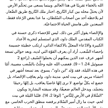
الله بالخفاء تقريبًا في هذا العالم. وبينما يسعى من يَحكُم الأرض
لأن يحتلّ محله بين كبار التّاريخ، اختار ملك التّاريخ طريق الصِّغار.
لم يلاحظه أحد من أصحاب السّلطان، ما عدا بعض الرّعاة فقط،
المبعدين على هامش الحياة الاجتماعيّة.
والإِحْصاء يقول أكثر من ذلك. ليس للإحصاء ذكرى حسنة في
الكتاب المقدس. الملك داود، الذي استسلم لتجربة الأعداد
الكبيرة والادّعاء المعتَلّ بالاكتفاء الذاتي، ارتكب خطيئة جسيمة
بإحصاء الشّعب. أراد أن يعرف القوّة التي لديه، وبعد حوالي تسعة
أشهر عرف عدد الذين يمكنهم أن يحملوا السّيف (راجع 2
صموئيل 24، 1 – 9). فغضب الله عليه وحلَّتْ بالشّعب مصيبة. أمّا
في هذه الليلة، فقد وُلد ”ابن داود“، يسوع، بعد تسعة أشهر في
أحشاء مريم، في بيت لحم، مدينة داود، ولم يعاقِب الإحْصاء، بل
خضع له بكلّ تواضع. لا نرى إلهًا غاضبًا يعاقب، بل إلهًا رحيمًا
يتجسّد، ويدخل العالم ضعيفًا، وقد سبقته البشارة: ويكون
"السَّلامُ في الأَرضِ لِلنَّاسِ" (لوقا 2، 14). قلبُنا الليلة في بيت
لحم، حيث ما زال أمير السّلام يرفضه منطق الحرب الخاسر، مع
زئير الأسلحة الذي يمنعه حتّى اليوم من أن يجد له موضعًا في