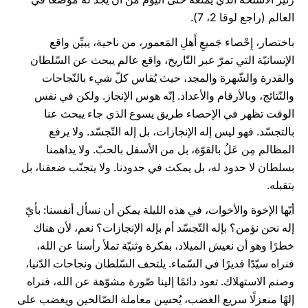
العالم (راجع لوقا 2، 7).
باختصار، إِحْصاء جَميعِ أَهلِ المَعمور، من ناحية، يبيِّن واقع
الإنسانيّة التي تمرّ عبر التّاريخ، واقع عالم يبحث عن السّلطان
والقدرة والشّهرة والمجد، حيث يُقاس كلّ شيء بالنّجاحات
والنّتائج، وبالأرقام والأعداد. إنّه هوس الإنجاز. ولكن في نفس
الوقت تظهر في الإحصاء طريق يسوع الذي جاء يبحث عنا
بالتجسّد. فهو ليس إله الإنجازات، بل إله التّجسّد. ولا يرفع
المظالم مِن عَلُ بالقوّة، بل من الأسفل بالحبّ. ولا يداهمنا
بسلطان لا حدود له، بل يمكث في حدودنا. ولا يتجنّب ضعفنا، بل
يتقبله.
أيّها الإخوة والأخوات، في هذه الليلة يمكن أن نسأل أنفسنا: بأيّ
إله نحن نؤمن؟ بإله التّجسّد أم بإله الإنجازات؟ نعم، لأن هناك
خطرًا وهو أن نعيش الميلاد، بفكرة وثنيّة تملأ رأسنا عن الله،
فنراه سيّدًا قديرًا في السّماء. يلتحف السّلطان ونجاحات الدّنيا،
وصنم الاستهلاك. تعود دائمًا إلينا صّورة مشوّهة عن الله، فنراه
إلهًا منعزلًا سريع الغضب، يُحسِن معاملة الصّالحين ويغضب على