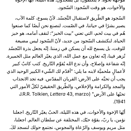
والأخوات، هو وقت السّجود: السّجود.
السّجود هو الطّريق لاستقبال التَّجسّد. لأنّ يسوع، كلمة الآب،
يصير بشرًا في حياتنا، في الصّمت. لنصنع نحن أيضًا كما صنعوا
هُم في بيت لحم، التي تعني ”بيت الخبز“: لنقف أمامه، هو خبز
الحياة. لنكتشف السّجود من جديد، لأنّ السّجود ليس مضيعة
للوقت، بل يسمح لله أن يسكن في زمننا. إنّه يجعل بذرة التّجسّد
تُزهر فينا، إنّه تعاون مع عمل الله، الذي يغيّر العالم مثل الخميرة.
إنّه شفاعة وإصلاح، وأن ندع الله يُقوِّم التّاريخ. كتب كاتبٌ كبير
لأعمالٍ ملحميَّة لابنه ما يلي: "أقدّم لك الشّيء الكبير الوحيد الذي
يجب أن تحبَّه على الأرض: القربان المقدّس. فيه تجد الانجذاب
والمجد والكرامة والإخلاص، والطّريق الحقيقيّ لكلّ الأمور التي
تحبّها على الأرض" (J.R.R. Tolkien,
43, marzo
Lettera
1941).
أيّها الإخوة والأخوات، في هذه الليلة، الحبّ يغيّر التّاريخ. اجعلنا
نؤمن، يا ربّ، بقوّة حبّك، المختلفة عن سلطان العالم. اجعلنا،
مثل مريم ويوسف والرّعاة والمجوس، نجتمع حولك لنسجد لكَ.