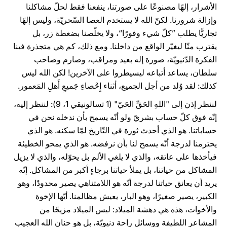
الأشرار، إلهًا مصنوعًا على صورتنا، ينفعنا فقط لحلّ مشاكلنا
وإزالة شرورنا. لكنّ الله لا يستخدم العصا السّحريّة، وليس إلهًا
تجاريًّا يطلب ”كلّ شيء وفورًا“، ولا يخلّصنا بضغطة زر، بل
يقترب منّا ليغيّر الواقع من داخلنا. ومع ذلك، كم هي متجذرة فينا
الفكرة الدّنيويّة، صورة إله بعيد ومراقب، وصارم وصاحب
سلطان، يساعد أتباعه ليسيطروا على الآخرين! لكن الله ليس
كذلك: لقد وُلد من أجل الجميع، أثناء إِحْصاءِ جَميعِ أَهلِ المَعمور.
لننظر إذن إلى "اللهِ الحَقِّ الحَيّ" (1 تسالونيقي 1، 9): لننظر إليه،
إنّه فوق كلّ حساب بشريّ ولو أنّه يسمح بأن ندخله نحن في
حساباتنا. هو الذي أحدث ثورة في التّاريخ لمّا سكنه. هو الذي
يحترمنا لدرجة أنّه يسمح لنا بأن نرفضه. هو الذي يمحو الخطيئة
فيأخذها على عاتقه، والذي لا يلغي الألم بل يحوّله، والذي لا يزيل
المشاكل من حياتنا، بل يملأ حياتنا برجاءٍ أكبر من المشاكل. إنّه
يريد أن يعانق حياتنا لدرجة أنّه هو اللامتناهي يصير محدودًا، وهو
الكبير، يصير صغيرًا، وهو البار، يعيش مظالمنا. أيّها الإخوة
والأخوات، هذه هي دهشة الميلاد: ليس الميلاد مزيجًا من
المشاعر اللطيفة ووسائل راحة دنيويّة، بل هو حنان الله العجيب