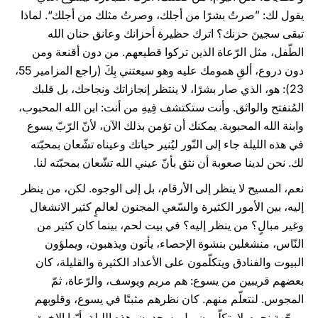
يقول لك: ”صرتُ بشرًا من أجلك، وصرتُ مثلك من أجلك“. لماذا
تبقى سجينَ حزنك؟ اترك حظيرة أحزانك وعانق حنان الله
الطّفل، مثل الرّعاة الذين تركوا قطيعهم. من دون أقنعة ومن
دون دروع، ألقِ همومك عليه وهو سيعتني بِكَ (راجع المزامير 55،
23): هو، الذي صار بشرًا، لا ينتظر إنجازاتك ونجاحك، بل قلبك
المُنفتح والواثق. وأنت ستكتشف فِيهِ من أنت: ابن الله المحبوب،
وابنة الله المحبوبة. يمكنك أن تؤمن بذلك الآن، لأنّ الرّبّ يسوع
في هذه الليلة جاء إلى النّور ليُنير حياتك وعيناه تشّعان بمحبّته
لك. نحن لدينا صعوبة أن نثق بأنّ عيني الله تشّعان بمحبّته لنا.
نعم، المسيح لا ينظر إلى الأرقام، بل إلى الوجوه. لكن، من ينظر
إليه، بين الأمور الكثيرة والسّعي المجنون لعالمٍ كثير الانشغال
وغير مبالٍ؟ من ينظر إليه؟ في بيت لحم، بينما كان كثير من
النّاس، منشغلين بنشوة الإحصاء، يأتون ويذهبون، ويملؤون
البيوت والفنادق ويتكلّمون على الأعداد الكثيرة والقليلة، كان
بعضهم قريبين من يسوع: هم مريم ويوسف، والرّعاة، ثمّ
المجوس. لنتعلّم منهم. كان نظرهم مثبتًا في يسوع، وقلوبهم
موجّهة نحوه. لا يتكلّمون، بل يسجدون. هذه الليلة، أيّها الإخوة