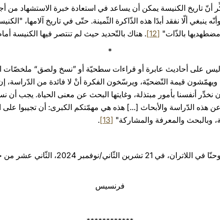
ِّر أنّ تاريخ الكنيسة يمكن أن يساعد في استعادة خبرة الاستشهاد من أجل 
ه ينبغي ألّا نفقد أبدًا هذه الذّاكرة الثّمينة. حتّى في تاريخ آلامها، "ال
مضطهديها بالذّات"
[12]
. هناك بالتّحديد حيث لم تنتصر فيها الكنيسة أم
*
اسة، وليس على أحاديث عابرة أو قراءات سطحيّة أو ”نسخ ولصق“ ملخصّات ال
يهمّشون قيمة التّضحيّة، ويرسّخون الفكرة أنْ لا فائدة من الدّراسة، إن لم
ن نخدِّر أنفسنا بأمور مبتذلة، وغايتها البحث عن معنى الحياة. يجب أن ن
عن هذه الدّراسة والأبحاث [...] هذه هي مهمّتكم الكبرى: أن تجيبوا على النّ
ّة، وبالبحث والمعرفة والمشاركة"
[13]
.
صَدَرَ في روما، في بازيليكا القدّيس يوحنّا في اللات
فرنسيس