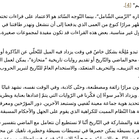
هم"
[4]
.
 ”الزّمني الشّامل“، بينما التّوجه السّائد هو الاعتماد على قراءات تختصر
يظهر مرارًا كنوع من العمى الذي يدفعنا إلى أن ننشغل ونهدر طاقتنا في
غير مناسبة. بعض هذه القراءات قد تكون مفيدة لمجموعات صغيرة، لكنّها
و مُلِحَّة بشكل خاصّ في وقت يزداد فيه الميل للتّخلّي عن الذّاكرة أو 
ات محو الماضي والتّاريخ أو تقديم روايات تاريخية ”منحازة“، يمكن لعمل
لتزييف، والتحريف المتعمّد، والاستخدام العامّ للتّاريخ لتبرير الحروب،
تكون مرارًا زائفة ومصطنعة، وحتّى كاذبة، وفي الوقت نفسه، نشهد غيابًا ل
ويزداد الأمر سوءًا إن فكّرنا في الرّوايات التي يتمّ إعدادها بعناية وبطر
يد هوية جماعة معينة تُقصِي وتستبعد الآخرين. دور المؤرّخين ومعرفة ن
 هذا النّظام المميت للكراهية الذي يقوم على الجهل والأحكام المسبقة.
يقة والمشاركة في التّاريخ أنّنا لا نستطيع أن نتعامل مع الماضي بتفسي
اهرة بسيطة يمكن حصرها في تبسيطات بسيطة وخطيرة، ناهيك عن محاولا
ن التّاريخ والإنسانيّة. صحيح أنّ الإنسانيّة قد عرفت لحظات مروعة وأ