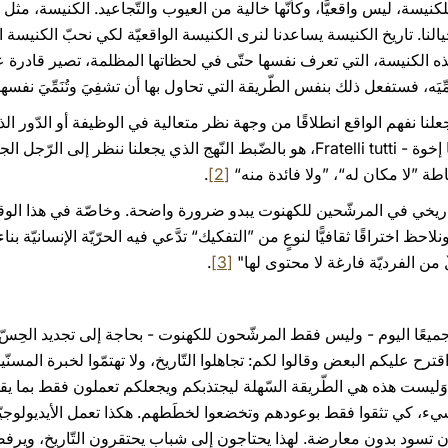
كنيسة، ليس واقعيًّا، وكأنّها خالية من العيوب والتّجاعيد. الكنيسة، مثل الأم
 خيالنا. تاريخ الكنيسة يساعدنا لنرى الكنيسة الواقعيّة لكي نحبّ الكنيسة ال
ذه الكنيسة، التي تعرف نفسها حتّى في لحظاتها المظلمة، تصير قادرة 
َه، فستفعل ذلك بنفس الطّريقة التي تحاول بها أن تشفِيَ وتُنَمِّيَ نفسها، 
علنا نفهم الواقع انطلاقًا من وجهة نظر متعالية في الوظيفة أو الدّور الذي 
بيَّنتُ في الرّسالة البابويّة العامّة، كلّنا إخوة - Fratelli tutti، هو بالضّبط النّهج ال
طة ”لا مكان له“، ”ولا فائدة منه“
[2]
.
تّاريخي في المرشّحين للكهنوت يبدو ضرورة واضحة. وخاصّة في هذا الو
لاحظ اختراقًا ثقافيًّا لنوعٍ من ”التفكيك“ تدَّعي فيه الحرّيّة الإنسانيّة ب
لٌ من الفرديّة فارغة لا محتوى لها"
[3]
.
يعًا اليوم - وليس فقط المرشّحون للكهنوت - بحاجة إلى تجديد الحِسّ الت
اقترح عليكم البعض وقالوا لكم: تجاهلوا التّاريخ، ولا تهتمّوا لخبرة المسن
وَليست هذه هي الطّريقة السّهلة ليجتذبكم ويجعلكم تعملون فقط بما يق
يء، كي تثقوا فقط بوعودهم وتخضعوا لخطَطهم. هكذا تعمل الأيديولوجيّات 
أن تسود بدون معارضة. لهذا يحتاجون إلى شباب يحتقرون التّاريخ، ويرفض