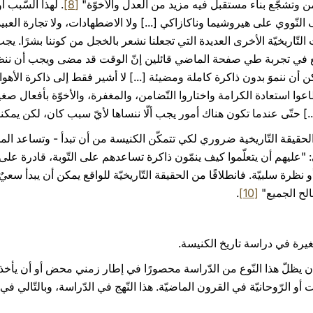
ن وتشجّع بناء مستقبل فيه مزيد من العدل والأخوّة"
[8]
. لهذا السّبب أ
القصف النّووي على هيروشيما وناكازاكي [...] ولا الاضطهادات، ولا تجارة العب
لتّاريخيّة الأخرى العديدة التي تجعلنا نشعر بالخجل من كوننا بشرًا. يجب 
 نقع في تجربة طي صفحة الماضي قائلين إنّ الوقت قد مضى ويجب أن ننظر 
مكن أن ننموَ بدون ذاكرة كاملة ومضيئة [...] لا أشير فقط إلى ذاكرة الأه
ا استعادة الكرامة واختاروا التّضامن، والمغفرة، والأخوّة بأفعال صغيرة
[...] حتّى عندما تكون هناك أمور يجب ألّا ننساها لأيّ سبب كان، لكن يمكن
 الحقيقة التّاريخية ضروري لكي تتمكّن الكنيسة من أن تبدأ - وتساعد ا
: "عليهم أن يتعلّموا كيف ينمّون ذاكرة تساعدهم على التّوبة، قادرة عل
و نظرة سلبيّة. فانطلاقًا من الحقيقة التّاريخيّة للواقع يمكن أن يبدأ سعيٌ
الح الجميع"
[10]
.
غيرة في دراسة تاريخ الكنيسة.
أن يظلّ هذا النّوع من الدّراسة محصورًا في إطار زمني محض أو أن يأخذ م
و الرّوحانيّة في القرون الماضيّة. هذا النّهج في الدّراسة، وبالتّالي في ال