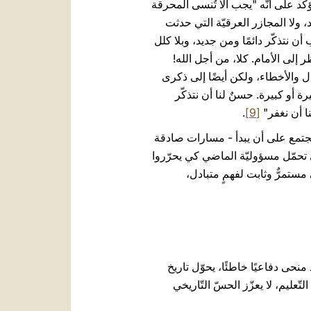
ؤكّد على أنّه "يجب ألّا تُنسى المحرقة
يد، ولا المجازر العرقيّة التي حدثت
أن نتذكّر دائمًا ومن جديد، وبلا كلل
إلى الأمام. كلا، من أجل الله!
وال والأخطاء، ولكن أيضًا إلى ذكرى
 أو كبيرة. حسنٌ لنا أن نتذكّر
نا أن نغفر"
[9]
.
لمجتمع على أن يبدأ - مسارات صادقة
ى تحمّل مسؤوليّة الماضي كي يحرّروا
 مستمرٌّ وثابت لفهمٍ متبادل،
نحى دفاعيًا خاطئًا، يحوّل تاريخ
تّعليم، لا يعزّز الحسّ التّاريخي