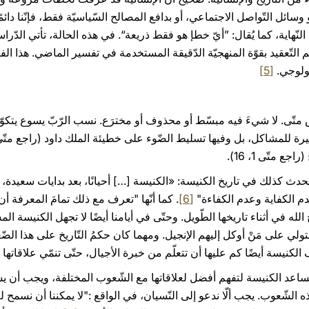
 وسائل التّواصل الاجتماعي، أو بدافع المصالح السّياسيّة فقط، فإنّنا دا
النّهاية، كما يُقال: ”أيّ خطإ هو فقط ذريعة“. في هذه الحالة، تأتي الدّراسة
التّعقيد بقوّة المنهجيّة الدّقيقة المستخدمة في تفسير الماضي. هذا الف
ديولوجي.
[5]
 متّى. لا شيءَ فيه مبسّط أو محذوف أو مخترَع. نسب الرّبّ يسوع يتكو
 متّى 1، 16).
حدث كذلك في تاريخ الكنيسة: «الكنيسة […] أحيانًا، بعد بدايات سعيدة،
م الكفاية وعدم الكفاءة"
[6]
. كما أنّها "تعرف مع ذلك تمامَ المعرفة 
الله في أثناء تاريخها الطّويل. وحتّى في أيامنا أيضًا لا تجهل الكنيسة ا
ي على مَنْ أوكل إليهم الإنجيل. ومهما كان حكمُ التّاريخ على هذا الضّع
الكنيسة أيضًا كم عليها أن تتعلّم من خبرة الأجيال، حتّى تنمّي علاقاتها 
يخ تساعد الكنيسة لتفهم أفضل لعلاقاتها مع الشّعوب المختلفة، ويجب أن 
 الشّعوب. يجب ألّا ندعو إلى النّسيان، في الواقع :"لا يمكننا أن نسمح لل