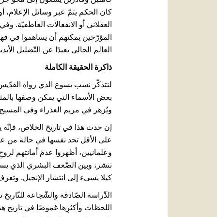
كان الحكم يتمّ عبر وسائل الإعلام، أو
العقلاني أو الانفعالات العاطفيّة. وفي 
المؤرّخين يمكنهم أن يساهموا في فهم 
العالم الحالي بعيدًا عن التّضليل الأي
ذاكرة الحقيقة الكاملة
لنتذكّر نسب يسوع الذي رواه القدّيس
ويُزهر في مريم العذراء وفي المسيح (راجع
إن حدث هذا في تاريخ الخلاص، فإنّه ي
على الأقل تجد نفسها في حالة من عد
وعلمانيين، أظهروا عدمَ أمانتهم لروحِ 
تنشر، وبين الضّعف البشري الذي يستول
كيلا يسيء إلى انتشار الإنجيل. وتعرف 
الدِّراسة الصّادقة والشّجاعة للتّار
اللحظات وأكثرِها غموضًا في تاريخ هذه