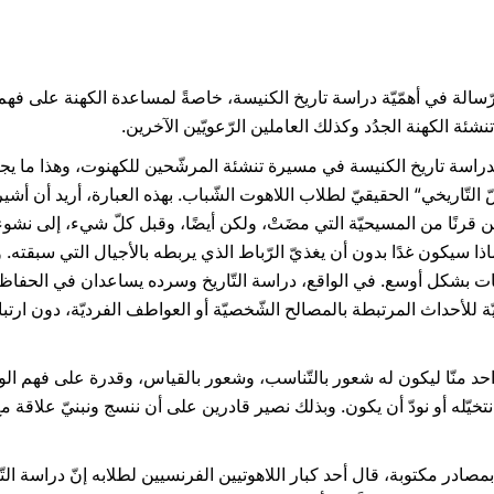
رّسالة في أهمّيّة دراسة تاريخ الكنيسة، خاصةً لمساعدة الكهنة على فهم 
نشئة الكهنة الجدُد وكذلك العاملين الرّعويّين الآخرين.
د لدراسة تاريخ الكنيسة في مسيرة تنشئة المرشّحين للكهنوت، وهذا ما يجب
ّ التّاريخي“ الحقيقيّ لطلاب اللاهوت الشّباب. بهذه العبارة، أريد أن أش
 قرنًا من المسيحيّة التي مضَتْ، ولكن أيضًا، وقبل كلّ شيء، إلى نشوء ف
ماذا سيكون غدًا بدون أن يغذيّ الرّباط الذي يربطه بالأجيال التي سبق
عات بشكل أوسع. في الواقع، دراسة التّاريخ وسرده يساعدان في الحفاظ
ّة للأحداث المرتبطة بالمصالح الشّخصيّة أو العواطف الفرديّة، دون ارتبا
احد منّا ليكون له شعور بالتّناسب، وشعور بالقياس، وقدرة على فهم الوا
خيّله أو نودّ أن يكون. وبذلك نصير قادرين على أن ننسج ونبنيّ علاقة مع
بمصادر مكتوبة، قال أحد كبار اللاهوتيين الفرنسيين لطلابه إنّ دراسة التّ