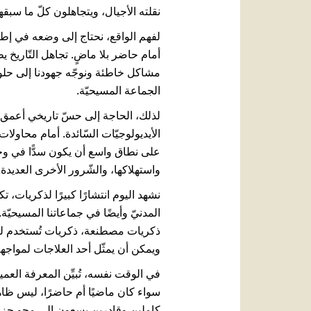
نقلته الأجيال، ويتجاهلون كلّ ما سبق
لفهم الواقع، نحتاج إلى وضعه في إطاره
أمام حاضر بلا ماضٍ. تجاهل التّاريخ 
مشاكل خاطئة ونوجّه جهودنا إلى حلول 
الجماعة المسيحيّة.
لذلك، الحاجة إلى حسّ تاريخي أعمق تبد
الأيديولوجيّات السّائدة. أمام محاول
على نطاق واسع أن يكون سدًّا في وجه ا
واستهلاكها، والشّرور الأخرى العديدة.
نشهد اليوم انتشارًا كبيرًا لذكريات، 
المدنيّ وأيضًا في جماعاتنا المسيحيّة. 
ذكريات مصطنعة، ذكريات تُستخدم لتحد
ويمكن أن يمثّل أحد العلاجات لمواجهة
في الوقت نفسه، تُبيِّن المعرفة العم
سواء كان ماضيًا أم حاضرًا، ليس ظ
كاملين وقادرين يسعون إلى محو جزء م