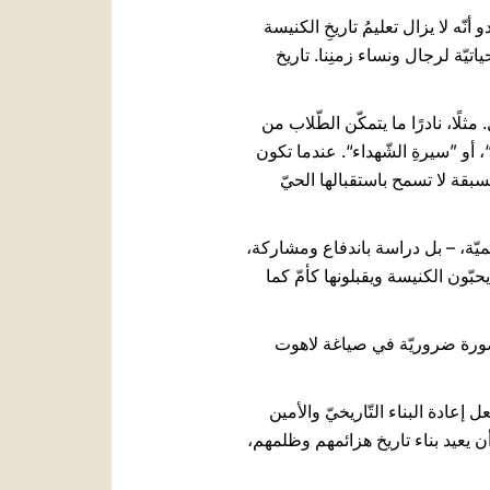
نّه لا يزال تعليمُ تاريخِ الكنيسة
تيّة لرجال ونساء زمنِنا. تاريخ
لًا، نادرًا ما يتمكّن الطّلاب من
 نصوص أساسيّة للمسيحيّة القديمة مثل ”رسالة إلى ديوغنيتِس (Diogneto)“، و”الدِّيداكي (Didaché)“، أو ”سيرةِ الشّهداء“. عندما تكون
سبقة لا تسمح باستقبالها الحيّ
ّة، – بل دراسة باندفاع ومشاركة،
حبّون الكنيسة ويقبلونها كأمّ كما
بصورة ضروريّة في صياغة لاهوت
إعادة البناء التّاريخيّ والأمين
أن يعيد بناء تاريخ هزائمهم وظلمهم،