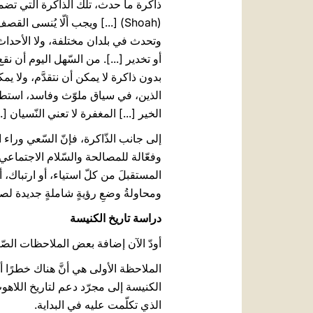
ذاكرة ما حدث، تلك الذاكرة التي تضم
(Shoah) [...] ويجب ألّا يُنسى 
وتحدث في بلدان مختلفة، ولا الأحداث ا
أو تخدير [...]. من السّهل اليوم أن
بدون ذاكرة لا يمكن أن نتقدَّم، ولا ي
الذين، في سياق ملوّث وفاسد، استطاعو
الخير [...] المغفرة لا تعني النّسيان 
إلى جانب الذّاكرة، فإنّ السّعي وراء
وفعّالة للمصالحة والسّلام الاجتماعي
المستقبلَ من كلّ استياء، أو ارتباك، أ
ومحاولةُ وضعِ رؤيةٍ شاملةٍ جديدة لص
دراسة تاريخ الكنيسة
أودّ الآن إضافة بعض الملاحظات الصّ
الملاحظة الأولى هي أنَّ هناك خطرًا 
الكنيسة إلى مجرّد دعم لتاريخ اللاهوت أ
الذي تكلّمت عليه في البداية.