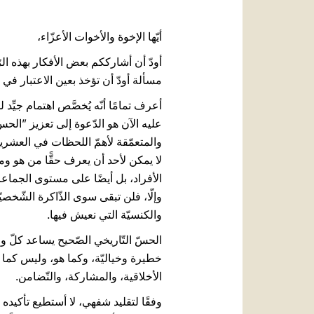
أيّها الإخوة والأخوات الأعزّاء،
أودّ أن أشارككم بعض الأفكار بهذه ال
مسألة أودّ أن تؤخذ بعين الاعتبار في ت
أعرف تمامًا أنّه يُخصَّص اهتمام جيِّ
عليه الآن هو الدّعوة إلى تعزيز ”الحس
والمتعمّقة لأهمّ اللحظات في العشرين
لا يمكن لأحد أن يعرف حقًّا من هو و
الأفراد، بل أيضًا على مستوى الجما
وإلّا، فلن تبقى سوى الذّاكرة الشّخصي
والكنسيّة التي نعيش فيها.
الحسّ التّاريخي الصّحيح يساعد كلّ و
خطيرة وخياليّة، وكما هو، وليس كما نت
الأخلاقية، والمشاركة، والتّضامن.
وفقًا لتقليد شفهي، لا أستطيع تأكيده 