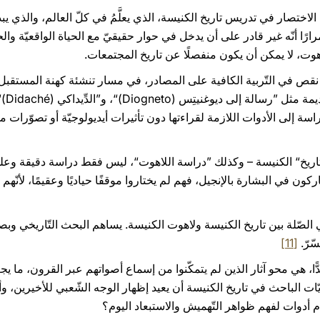
الاختصار في تدريس تاريخ الكنيسة، الذي يعلَّمُ في كلّ العالم، والذي يبدو أ
رًا أنّه غير قادر على أن يدخل في حوار حقيقيّ مع الحياة الواقعيّة والحيا
هوت، لا يمكن أن يكون منفصلًا عن تاريخ المجتمعات.
ك نقص في التّربية الكافية على المصادر، في مسار تنشئة كهنة المستقبل. مث
قراءة
سة إلى الأدوات اللازمة لقراءتها دون تأثيرات أيديولوجيّة أو تصوّرات م
اريخ“ الكنيسة – وكذلك ”دراسة اللاهوت“، ليس فقط دراسة دقيقة وعلمي
 في البشارة بالإنجيل، فهم لم يختاروا موقفًا حياديًا وعقيمًا، لأنّهم ي
الصّلة بين تاريخ الكنيسة ولاهوت الكنيسة. يساهم البحث التّاريخي و
سّرّ.
[11]
ًا، هي محو آثار الذين لم يتمكّنوا من إسماع أصواتهم عبر القرون، ما يجعل 
يّات الباحث في تاريخ الكنيسة أن يعيد إظهار الوجه الشّعبي للأخيرين، و
دِّم أدوات لفهم ظواهر التّهميش والاستبعاد اليوم؟