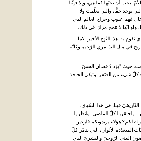
ّ، يجب أن نحبّها كما هي، وإلّا فإنّنا
تي توجد حقًّا، والتي تعلّمت ولا
على فهم عيوب وجراح العالم الذي
ولو أنّها لا تنجح مرارًا في ذلك.
نقوم به. هذا النّهج الأخير، كما
ذي يجعلنا ننظر إلى الرّجل الجريح في مثل السّامري الرّحيم وكأنّه
قت، حيث "يزدادُ فقدان الحسّ
ناء كلّ شيء من الصّفر. وتَبقَى الحاجة
ّاريخيّ فينا. في هذا السّياق،
ّين، واحتقروا كلّ الماضي، وانظروا
وله لكم؟ هؤلاء يريدونكم فارغين
المتعدّدة الألوان، التي تدمّر كلّ
ون الغنى الرّوحيّ والبشريّ الذي