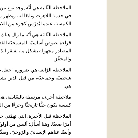
الملاحظة الثّانية هي أنّه يوجد نوع من 
في خدمة اللاهوت وتابعًا له، ويظهر مرا
الكنيسة، عندما يُدرّس كجزء من اللا
الملاحظة الثّالثة هي أنّه ما زال هنا
المصادر مجهولة بشكل ما، تفتقر الدّرا
والمحفّز.
الملاحظة الرّابعة هي ضرورة ”جعل ت
شخصيّة وجماعيّة، من قبل الذين يشاركون
هي.
ملاحظة أخرى، مرتبطة بالسّابقة، هي 
كنيسة يكون حقًّا تاريخيًّا وجزءًا من ال
الملاحظة قبل الأخيرة، التي تهمّني جدّ
أمرًا صعبًا. وهنا أسأل: أليس من أولو
وأيضًا غناهم الإنسانيّ والرّوحيّ، ويق