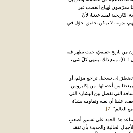
ئمًا معرّضون لهياج الغضب غير
 التّاريخية لمساعدتنا، لأنّ
هم، بدونه، لا يمكن تحقيق تحوّل في
ّن من تاريخ حقيقيّ، حيث تظهر فيه
بعض الأسماء التي يمكن وصفها بالمثيرة للمشاكل، بل وفيها تسليط الضّوء على خطيئة الملك داود (راجع متّى 1، 6). ومع ذلك، ينتهي كلّ شيء
 تضطرّ إلى تسجيل تراجع مؤلم، أو
أن بعضًا من أعضائها، من إكليروس
لمسافة التي تفصل بين البشارة التي
ف، علينا أن نعيه ونقاومه بشدّة
مع العالم"
[7]
.
يساعد هذا الجهد على تفسيرِ أصعبِ
أجيال الحالية والجديدة بأن تفقد