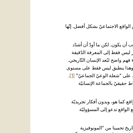
العربيّة
中文
LATINE
الواقع الاجتماعيّ بشكل أفضل. إنّها
 أن يكون. لكن ما أودّ أن أشدّد
ير ليس فقط إلى المعرفة الدّقيقة
هم واضح لبُعد الإنسان التّاريخي.
ته. وهذا ينطبق ليس فقط على مستوى
 على "شعلة الوعيّ الجماعيّ"
[1]
.
ط حقيقيّ بالجماعة الإنسانيّة
قع كما هو، وبدون أفكار تجريديّة
 الواقع تدعو إلى المسؤوليّة
اريخ تحمينا من ”المونوفيزية