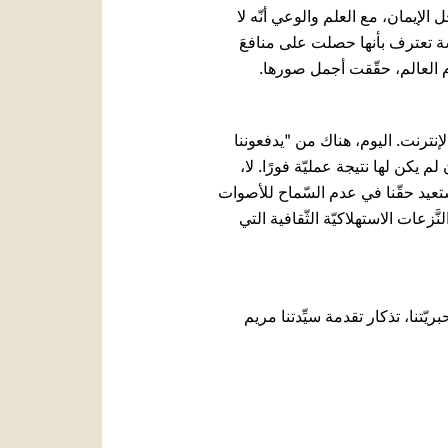
الإيمان، مع العلم والوعي أنّه لا
كنيسة تعترف بأنها حصلت على منافعَ
ام العالم، حقّقت أجمل صورها.
إنترنت. اليوم، هناك من "يدفعوننا
 يكن لها نتيجة عمليّة فورًا. لا،
ستعيد حقّنا في عدم السّماح للأصوات
َزعات الاستهلاكيّة الثّقافية التي
ران، في 21 تشرين الثّاني/نوفمبر 2024، الثّاني عشر من حبريّتنا، تذكار تقدمة سيِّدتنا مريم