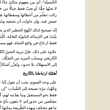
الكنسيّة“، أي من مفهوم مثاليّ جدًّا لل
لا نحبّها حقًّا، أو نحبّ فقط خيالًا من
زالت تتعلّم من أخطائها وسقطاتها. ه
تعيش فيه. وإن حاولت أن تشفيَه وتنَمِّي
إنّه تصحيح لذلك النّهج الخطير الذي يج
فقط ازعاج في واقع الحياة، فهو ببسا
علاوة على ذلك، فإنّ تربية الحسّ ال
التّاريخي ويسبّب المزيد من التفكّك. ون
إلى الاستهلاك بلا حدود، وتُعزَّز أشكا
أهمّيّة ارتباطنا بالتّاريخ
على وجه العموم، يجب أن نقول إنّنا جم
وجَّهْتُ مرّة نصيحة إلى الشّباب: "إن 
فقط نحو المستقبل وما يقدّمه لهم، أ
مقتلَعين من جذوركم، لا تثقون بأيّ ش
ما هو مختلف وبهذه الطّريقة يمكنها 