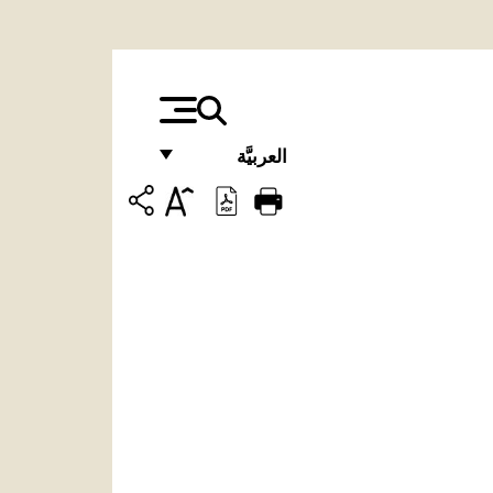
العربيَّة
FRANÇAIS
ENGLISH
ITALIANO
PORTUGUÊS
ESPAÑOL
DEUTSCH
POLSKI