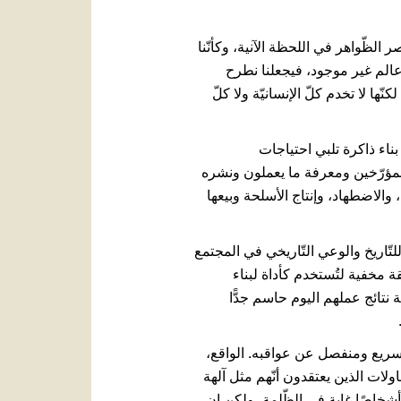
 الظّواهر في اللحظة الآنية، وكأنّنا
 عالم غير موجود، فيجعلنا نطرح
 لا تخدم كلّ الإنسانيّة ولا كلّ
بناء ذاكرة تلبي احتياجات
 المؤرّخين ومعرفة ما يعملون ونشره
 والاضطهاد، وإنتاج الأسلحة وبيعها
لتّاريخ والوعي التّاريخي في المجتمع
يقة مخفية لتُستخدم كأداة لبناء
تائج عملهم اليوم حاسم جدًّا
ر سريع ومنفصل عن عواقبه. الواقع،
ت الذين يعتقدون أنّهم مثل آلهة
شخاصًا غاية في الظّلمة، ولكن إن