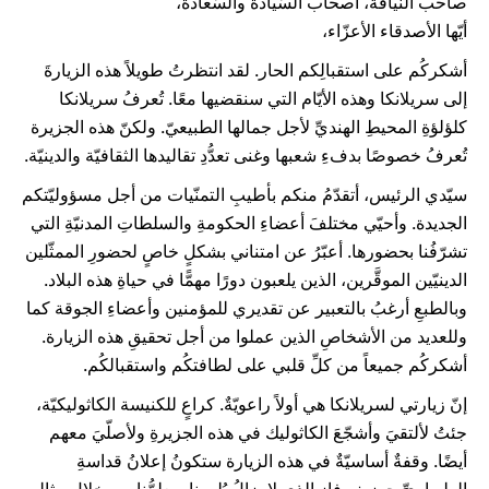
صاحب النّيافة، أصحاب السّيادة والسّعادة،
أيّها الأصدقاء الأعزّاء،
أشكركُم على استقبالِكم الحار. لقد انتظرتُ طويلاً هذه الزيارةَ
إلى سريلانكا وهذه الأيّام التي سنقضيها معًا. تُعرفُ سريلانكا
كلؤلؤةِ المحيطِ الهنديِّ لأجل جمالها الطبيعيّ. ولكنّ هذه الجزيرة
تُعرفُ خصوصًا بدفءِ شعبها وغنى تعدُّدِ تقاليدها الثقافيّة والدينيّة.
سيّدي الرئيس، أتقدّمُ منكم بأطيبِ التمنّيات من أجل مسؤوليّتكم
الجديدة. وأحيّي مختلفَ أعضاءِ الحكومةِ والسلطاتِ المدنيّةِ التي
تشرّفُنا بحضورها. أعبّرُ عن امتناني بشكلٍ خاصٍ لحضورِ الممثّلين
الدينيّين الموقَّرين، الذين يلعبون دورًا مهمًّا في حياةِ هذه البلاد.
وبالطبعِ أرغبُ بالتعبير عن تقديري للمؤمنين وأعضاءِ الجوقة كما
وللعديد من الأشخاصِ الذين عملوا من أجل تحقيقِ هذه الزيارة.
أشكركُم جميعاً من كلِّ قلبي على لطافتكُم واستقبالكُم.
إنّ زيارتي لسريلانكا هي أولاً راعويّةٌ. كراعٍ للكنيسة الكاثوليكيّة،
جئتُ لألتقيَ وأشجّعَ الكاثوليك في هذه الجزيرةِ ولأصلّيَ معهم
أيضًا. وقفةٌ أساسيّةٌ في هذه الزيارة ستكونُ إعلانُ قداسةِ