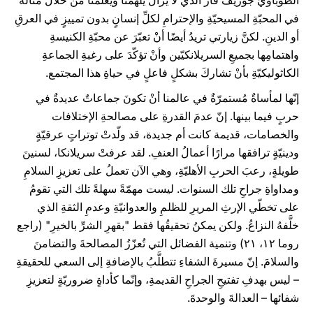
الطوباويِّ جوزيف فاز الذي لا يزالُ يُلهمنا ويعلمُّنا من خلال مثاله
في المحبّةِ المسيحيّةِ والإحترامِ لكلِّ إنسانٍ بدون تمييزٍ في العرقِ
أو الدينِ. لكنَّ زيارتي تريدُ أيضًا أنْ تعبّرَ عن محبّةِ الكنيسةِ
واهتمامِها بجميعِ السريلانكيّين وأنْ تؤكّدَ على رغبةِ الجماعةِ
الكاثوليكيّةِ بأنْ تشاركَ بشكلٍ فاعلٍ في حياةِ هذا المجتمع.
إنّها لمأساةٌ مُستمرّةٌ في عالمنا أنْ تكونَ جماعاتٌ عديدةٌ في
حربٍ فيما بينها. إنّ عدمَ القدرةِ على مصالحةِ الإختلافات
والخصامات، قديمة كانت أم جديدة، قد ولّدتْ توتراتٍ عرقيّةٍ
ودينيّةٍ ترافقها مرارًا أعمالُ العنفِ. لقد عرفتْ سريلانكا، لسنينَ
طويلةٍ، رعبَ الحربِ الأهليّةِ، وهي الآن تعملُ على تعزيزِ السلامِ
ومداواةِ جراحِ تلك السنوات. ليست مهمّةً سهلةً تلك التي تقومُ
على تخطّي الإرثِ المريرِ للظلمِ والعدوانيّةِ وعدمِ الثقةِ الذي
خلَّفهُ النزاعُ. ولكن يمكنُ تحقيقُها فقط "بقهرِ الشرِّ بالخيرِ" (راجع
روما ۱۲، ۲۱) وتنمية الفضائل التي تُعزّزُ المصالحةَ والتضامنَ
والسلامَ. إنّ مسيرةَ الشفاءِ تتطلَّبُ بالإضافةِ إلى السعي للحقيقةِ
– ليس بهدفِ تفتيحِ الجراحِ القديمةِ، وإنّما كأداةٍ ضروريّةٍ لتعزيزِ
شفائها – العدالةَ والوحدةَ.