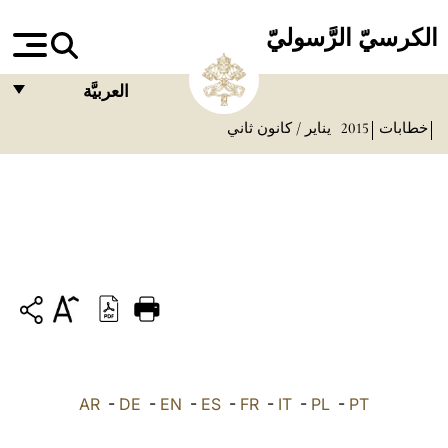
الكرسيّ الرَّسوليّ
العربيَّة
خطابات
2015
يناير / كانون ثاني
FRANÇAIS
ENGLISH
ITALIANO
PORTUGUÊS
ESPAÑOL
DEUTSCH
POLSKI
PT
-
PL
-
IT
-
FR
-
ES
-
EN
-
DE
-
العربيّة
AR
中文