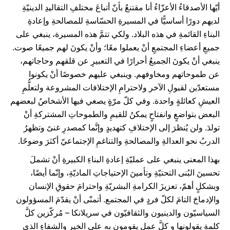
أيّها الأصدقاءُ الأعزّاءُ أنا مقتنعٌ بأنّ أتباعَ مختلفِ التقاليدِ الدينيّةِ
لديهم دورًا أساسيًّا في المسيرةِ الحسّاسةِ للمصالحةِ وإعادةِ
البناءِ القائمةِ في هذه البلاد. ولكي تتمَّ هذه المسيرة، ينبغي على
جميعِ أعضاءِ المجتمعِ أنْ يعملوا معًا؛ وأنْ يكونَ لهم جميعًا صوت.
ينبغي أنْ يكونَ الجميعُ أحرارًا في التعبيرِ عن قلقهم وحاجاتهم،
عن طموحاتهم ومخاوفهم. وينبغي عليهم خصوصًا أنْ يكونوا
مستعدّين لقبولِ الآخر ولاحترامِ الإختلافات المشروعة ولتعلُّمِ
العيشِ كعائلةٍ واحدة. وفي كلّ مرّةٍ يصغي فيها الأشخاصُ لبعضهم
البعض بتواضعٍ وانفتاحٍ يمكنُ للقيمِ والطموحاتِ المشتركةِ أنْ
تولدَ. ولن يُنظرَ إلى الإختلافِ كتهديدٍ وإنَّما كمصدرِ غنىً وتظهرُ
الدربُ نحو العدالةِ والمصالحةِ والتناغمِ الإجتماعيّ أكثرَ وضوحًا.
بهذا المعنى ينبغي على عمليّةِ إعادةِ البناءِ الكبيرةِ أنْ تشملَ
تحسينَ البُنى التحتيّةِ وتأمينَ الإحتياجاتِ الماديّةِ، وإنّما أيضًا،
وبشكلٍ أهمّ، تعزيزَ الكرامةِ البشريّةِ واحترامَ حقوقِ الإنسان
والإدماجَ التامَ لكلّ فردٍ في المجتمع. أتمنّى أنْ يقدّمَ المسؤولون
السياسيّون والدينيون والثقافيّون في سريلانكا – مُركّزين كلَّ
كلمةٍ يقولونها و كلَّ عملٍ يقومون به على الخيرِ والشفاءِ الذي