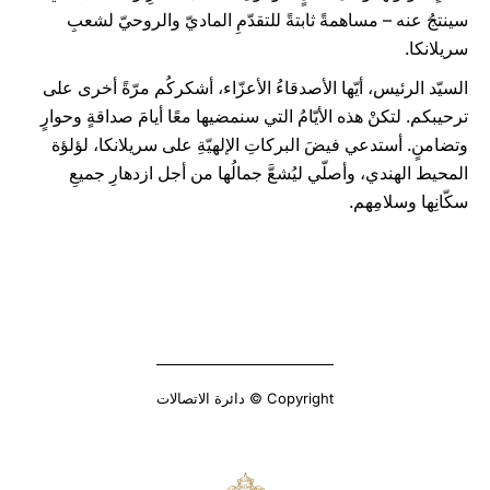
سينتجُ عنه – مساهمةً ثابتةً للتقدّمِ الماديّ والروحيّ لشعبِ
سريلانكا.
السيّد الرئيس، أيّها الأصدقاءُ الأعزّاء، أشكركُم مرّةً أخرى على
ترحيبكم. لتكنْ هذه الأيّامُ التي سنمضيها معًا أيامَ صداقةٍ وحوارٍ
وتضامنٍ. أستدعي فيضَ البركاتِ الإلهيّةِ على سريلانكا، لؤلؤة
المحيط الهندي، وأصلّي ليُشعَّ جمالُها من أجل ازدهارِ جميعِ
سكّانِها وسلامِهم.
Copyright © دائرة الاتصالات