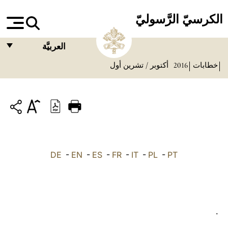
الكرسيّ الرَّسوليّ
العربيَّة
خطابات
2016
أكتوبر / تشرين أول
FRANÇAIS
ENGLISH
ITALIANO
PORTUGUÊS
ESPAÑOL
DE
-
EN
-
ES
-
FR
-
IT
-
PL
-
PT
DEUTSCH
POLSKI
العربيّة
.
中文