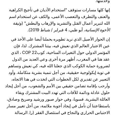
وخدمتها.
إنها كلها مسارات ستوقف "استخدام الأديان في تأجيج الكراهية
والعنف والتطرف والتعصب الأعمى، والكف عن استخدام اسم
الله لتبرير أعمال القتل والتشريد والإرهاب والبطش" (
وثيقة
الأخوة الإنسانية
، أبو ظبي، 4 فبراير / شباط 2019).
إن الحوار الأصيل الذي نريد تطويره يحملنا أيضا على الأخذ في
عين الاعتبار العالم الذي نعيش فيه، بيتنا المشترك. لذا، فإن
المؤتمر الدولي حول التغيرات المناخية، كوبCOP 22 ، الذي
عقد هنا في المغرب، أظهر مرة أخرى وعي العديد من الدول
لضرورة حماية الكوكب الذي جعلنا الله فيه، كي نعيش ونساهم
في توبة إيكولوجية حقيقية، من أجل تنمية بشرية متكاملة. وأود
التعبير عن تقديري لكل الخطوات التي اتخذت في هذا الاتجاه،
وأرحب بإقامة تضامن حقيقي بين الأمم والشعوب، من أجل إيجاد
حلول عادلة ودائمة للآفات التي تهدد البيت المشترك وبقاء
العائلة البشرية. فسويا، وفي حوار صبور ورشيد وصريح وصادق،
باستطاعتنا أن نأمل في إيجاد أجوبة ملائمة، من أجل تغيير مسار
الاحتباس الحراري والنجاح في استئصال الفقر (را. الرسالة