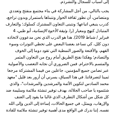
إلى أسباب للسجال والتشرذم.
يجب بالتالي، من أجل المشاركة في بناء مجتمع منفتح وتعددي
ومتضامن، أن نطور ثقافة الحوار ونتبناها باستمرار وبدون تراجع،
كدرب ينبغي اتباعها؛ ونتبنى التعاون المشترك كسلوك؛ والتعارف
المتبادل كنهج ومعيار (را.
وثيقة الأخوة الإنسانية
، أبو ظبي، 4
فبراير / شباط 2019). هذا هو الدرب الذي نحن مدعوون لاتخاذه
دون كلل، كي نساعد بعضنا البعض على تخطي التوترات وسوء
الفهم، والأقنعة والصور النمطية التي تقود دوما إلى الخوف
والتصادم؛ وهكذا نفتح الطريق أمام روح من التعاون المثمر
والمتسم بالاحترام. فمن الضروري أن نجابه التعصب والأصولية
عبر تضامن جميع المؤمنين، جاعلين من قيمنا المشتركة مرجعا
ثمينا لتصرفاتنا. في هذا السياق، يسرني أن أزور بعد قليل "معهد
محمد السادس لتكوين الأئمة والمرشدين والمرشدات"، والذي
شئتموه يا صاحب الجلالة، بهدف توفير تنشئة ملائمة وسليمة ضد
كل شكل من أشكال التطرف الذي غالبا ما يقود إلى العنف
والإرهاب، ويمثل، في جميع الحالات، إساءة إلى الدين وإلى الله
نفسه. إننا ندرك في الواقع مدى أهمية توفير تنشئة ملائمة للقادة