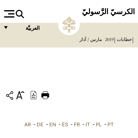
الكرسيّ الرَّسوليّ
العربيَّة
خطابات
2019
مارس / آذار
FRANÇAIS
ENGLISH
ITALIANO
PORTUGUÊS
ESPAÑOL
DEUTSCH
POLSKI
PT
-
PL
-
IT
-
FR
-
ES
-
EN
-
DE
-
العربيّة
AR
中文