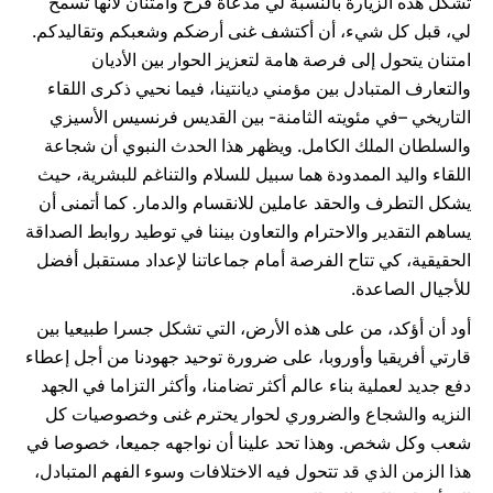
تشكل هذه الزيارة بالنسبة لي مدعاة فرح وامتنان لأنها تسمح
لي، قبل كل شيء، أن أكتشف غنى أرضكم وشعبكم وتقاليدكم.
امتنان يتحول إلى فرصة هامة لتعزيز الحوار بين الأديان
والتعارف المتبادل بين مؤمني ديانتينا، فيما نحيي ذكرى اللقاء
التاريخي –في مئويته الثامنة- بين القديس فرنسيس الأسيزي
والسلطان الملك الكامل. ويظهر هذا الحدث النبوي أن شجاعة
اللقاء واليد الممدودة هما سبيل للسلام والتناغم للبشرية، حيث
يشكل التطرف والحقد عاملين للانقسام والدمار. كما أتمنى أن
يساهم التقدير والاحترام والتعاون بيننا في توطيد روابط الصداقة
الحقيقية، كي تتاح الفرصة أمام جماعاتنا لإعداد مستقبل أفضل
للأجيال الصاعدة.
أود أن أؤكد، من على هذه الأرض، التي تشكل جسرا طبيعيا بين
قارتي أفريقيا وأوروبا، على ضرورة توحيد جهودنا من أجل إعطاء
دفع جديد لعملية بناء عالم أكثر تضامنا، وأكثر التزاما في الجهد
النزيه والشجاع والضروري لحوار يحترم غنى وخصوصيات كل
شعب وكل شخص. وهذا تحد علينا أن نواجهه جميعا، خصوصا في
هذا الزمن الذي قد تتحول فيه الاختلافات وسوء الفهم المتبادل،