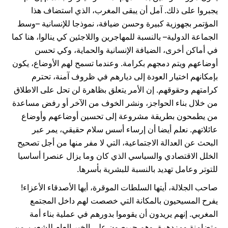
يجبروا على ذلك. آمل أن يبقى المغرب، الذي استضاف هذا
المؤتمر بجهوزية كبيرة وحسن ضيافة، نموذجا للإنسانية –وسط
الجماعة الدولية– بالنسبة للمهاجرين واللاجئين كي ينالوا، هنا كما
في أماكن أخرى، الضيافة الإنسانية والحماية، وكي تحسن
أوضاعهم ويتم دمجهم بكرامة. وعندما تسمح لهم الأوضاع، يكون
بإمكانهم اختيار العودة إلى ديارهم في ظروف آمنة، تحترم
كرامتهم وحقوقهم. إن الأمر يتعلق بظاهرة لن تحل على الاطلاق
من خلال بناء الحواجز، ونشر الخوف من الآخر أو رفض مساعدة
من يطمحون بطريقة مشروعة إلى تحسين أوضاعهم وأوضاع
عائلاتهم. نعلم أيضا أن إرساء أسس سلام حقيقي، يمر عبر
البحث عن العدالة الاجتماعية، التي لا مفر منها من أجل تصحيح
الخلل الاقتصادي والسياسي الذي كان وما يزال عنصرا أساسيا
للتوتر وعامل تهديد بالنسبة للبشرية بأسرها.
صاحب الجلالة، أيتها السلطات الموقرة، أيها الأصدقاء الأعزاء!
يفرح المسيحيون بالمكانة التي خصصت لهم داخل المجتمع
المغربي. إنهم يريدون أن يقوموا بدورهم في عملية بناء أمة
متضامنة ومزدهرة، وهم حريصون على الخير العام للشعب. من