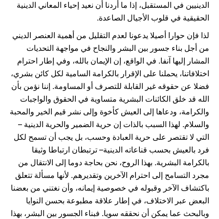
الدينيين في المستقبل، إذا ما أردنا أن نعيد إحياء المعاني الدينية
الحقيقية في قلوب الأجيال الصاعدة.
لذا فإن حوارا أصيلا يدعونا لعدم التقليل من أهمية العنصر الديني
من أجل بناء جسور بين البشر والنجاح في مواجهة التحديات
المشار إليها آنفا. في الواقع، إن الإيمان بالله، وفي إطار احترام
اختلافاتنا، يحملنا على الإقرار بالكرامة السامية لكل كائن بشري،
فضلا عن حقوقه غير القابلة للتصرف أو المساومة. إننا نؤمن بأن
الله قد خلق الكائنات البشرية متساوية في الحقوق والواجبات
والكرامة، ودعاها إلى العيش كأخوة وإلى نشر قيم الخير والمحبة
والسلام. لهذا السبب بالذات إن حرية الضمير والحرية الدينية –
التي لا تقتصر على حرية العبادة وحسب، بل يجب أن تسمح لكل
فرد بالعيش بحسب قناعاته الدينية– ترتبطان ارتباطا وثيقا
بالكرامة البشرية. بهذا الروح، نحن بحاجة دوما إلى الانتقال من
مجرد التسامح إلى احترام الآخرين وتقديرهم. لأنها مسألة تتعلق
باكتشاف الآخر وقبوله في خصوصية إيمانه، وأن نغتني من بعضنا
البعض عبر الاختلاف، في إطار علاقة مطبوعة بحسن النوايا
وبالبحث عما يمكن أن نحققه سويا. فبناء الجسور بين البشر، بهذا