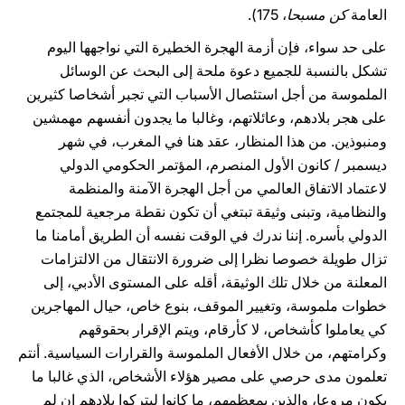
العامة
كن مسبحا
، 175).
على حد سواء، فإن أزمة الهجرة الخطيرة التي نواجهها اليوم
تشكل بالنسبة للجميع دعوة ملحة إلى البحث عن الوسائل
الملموسة من أجل استئصال الأسباب التي تجبر أشخاصا كثيرين
على هجر بلادهم، وعائلاتهم، وغالبا ما يجدون أنفسهم مهمشين
ومنبوذين. من هذا المنظار، عقد هنا في المغرب، في شهر
ديسمبر / كانون الأول المنصرم، المؤتمر الحكومي الدولي
لاعتماد الاتفاق العالمي من أجل الهجرة الآمنة والمنظمة
والنظامية، وتبنى وثيقة تبتغي أن تكون نقطة مرجعية للمجتمع
الدولي بأسره. إننا ندرك في الوقت نفسه أن الطريق أمامنا ما
تزال طويلة خصوصا نظرا إلى ضرورة الانتقال من الالتزامات
المعلنة من خلال تلك الوثيقة، أقله على المستوى الأدبي، إلى
خطوات ملموسة، وتغيير الموقف، بنوع خاص، حيال المهاجرين
كي يعاملوا كأشخاص، لا كأرقام، ويتم الإقرار بحقوقهم
وكرامتهم، من خلال الأفعال الملموسة والقرارات السياسية. أنتم
تعلمون مدى حرصي على مصير هؤلاء الأشخاص، الذي غالبا ما
يكون مروعا، والذين بمعظمهم، ما كانوا ليتركوا بلادهم إن لم