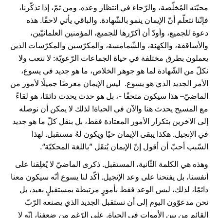
محبّته المُخلّصة، والرّجاء في انتظار وعده. ومن ثمّ، إذا تذكّرنا،
فإنّنا نتعلّم أنّ الإيمان ينمو بالشّهادة. والباقي يأتي لاحقًا. هذه
دعوة للجميع، وأودّ أن أكرّرها للجميع، المؤمنين العلمانيّين،
والأساقفة، والكهنة، والشّمامسة، والمكرّسين والمكرّسات الذين
يعملون بطرق مختلفة في حياة الجماعات الرّعويّة: لا نتعب ولا
نكلّ من الشّهادة لما هو جوهر الخلاص، ما هو جديد في يسوع،
الأمر الجديد الذي هو يسوع. ليس الإيمان معرضًا جميلًا لأمور من
الماضيّ– هذا سيكون متحفًا -، بل هو حدث يحدث دائمًا، هو لقاءً
مع المسيح يحدث هنا والآن في الحياة! لذلك لا يمكن أن نوصله
إلى الآخرين بتكرار الأمور المعتادة فقط، بل بنقل كلّ ما هو جديد
في الإنجيل. هكذا يبقى الإيمان حيًا ويكون لهُ مستقبل. لهذا
السّبب أحبّ أن أقول إنّ الإيمان يُنقَل ”باللغة المحكيّة“.
وهذه هي الكلمة الثّانية، المستقبل. ذكرى الماضيّ لا يُغلِقنا على
أنفسنا، بل يفتحنا على وعد الإنجيل. أكّد لنا يسوع أنّه سيكون معنا
دائمًا، لذلك، ليس الوعد فقط بأمورٍ مرتبطة بمستقبلٍ بعيد، بل
نحن مدعوّون اليوم إلى أن نستقبل الجديد الذي يصنعه الرّبّ
القائم من بين الأموات في الحياة. على الرّغم من ضعفنا، إنّه لا