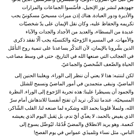
جهودهم لنشر نور الإنجيل، فأسّسوا الجماعات والمزارات
والأديرة ودور العبادة. هناك إذن ميراث مسيحيّ مسكونيّ يجب
تكريمه والحفاظ عليه، وكان نقل الإيمان على يدّ شخصيّات
عديدة من البسطاء، والعديد من الأجداد والجدات والآباء
والأمهات. في المسيرة الرّوحيّة والكنسيّة يجب ألّا نفقد ذكرى
الذين بشَّرونا بالإيمان، لأن التذكّر يساعدنا على تنمية روح التأمّل
في العجائب التي صنعها الله في التاريخ، حتى في وسط مصاعب
الحياة والضّعف الشّخصيّ والجماعيّ.
لكن لننتبه: هذا لا يعني أن ننظر إلى الوراء، ويغلبنا الحنين إلى
الماضيّ، ونبقى متجمدين في أمور الماضيّ ونسمح للشلل
والجمود أن يسيطرا علينا: هذه تجربة الرّجوع إلى الوراء. النظرة
المسيحيّة، عندما تتذكّر، تريد أن تفتح أنفسنا للاندهاش أمام سرّ
الله، ولنملأ قلوبنا بحمد الله وشكره لما صنعه لنا. القلب الشّاكر،
الذي يفيض بالحمد، لا يغذّي أيّ ندم، بل يَقبل اليوم الذي يعيشه
كنعمة. وهو يريد الانطلاق والمضيّ قُدُمًا، ليُوصِّل يسوع إلى
الناس، مثل نساء وتلميذَي عمواس في يوم الفصح!