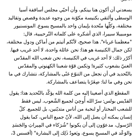
يسعدني أن أكون هنا بينكم، وأن أحيّي مجلس أساقفة آسيا
الوسطى وألتقي بكنيسة مكوّنة من وجوه عديدة وقصص وتقاليد
مختلفة، وكلّها متّحدة بإيمان واحد بالمسيح يسوع. المونسنيور
مومبييلا سييرا، الذي أشكره على كلماته التّرحيبية، قال:
"معظمنا غرباء". هذا صحيح، لأنّكم أتيتم من أماكن ودول مختلفة،
لكن جمال الكنيسة هو هذا: نحن عائلة واحدة، لا أحد غريب فيها.
أكرّر ذلك: لا أحد غريب في الكنيسة، نحن شعب الله المقدّس
الغنيّ بشعوب كثيرة! وتكمن قوّة شعبنا الكهنوتي والمقدّس
بالتّحديد في أن نجعل من التنوّع غنًى بالمشاركة، نتشارك في ما
نحن وفي ما لنا: صِغَرُنا يتضاعف بالمشاركة.
المقطع الذي أصغينا إليه من كلمة الله يؤكّد بالتّحديد هذا: يقول
القدّيس بولس: سرّ الله أُوحِيَ لجميع الشّعوب. ليس فقط
للشعب المختار أو لنخبة من أناس متديّنين، بل للجميع. كلّ
إنسان يمكنه أن يصل إلى الله، لأنّ جميع الناس، كما يقول
الرّسول، مدعوّون إلى أن يكونوا "شُرَكاء في المِيراثِ والجَسَدِ
والوَعْد في المسيحِ يسوع، ويَعودُ ذٰلِك إِلى البشارة" (أفسس 3،