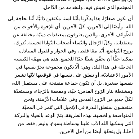
المجتمع الذي نعيش فيه، ولنخدمه من الدّاخل.
أن نكون صغارًا، هذا يذكّرنا بأنّنا لسنا مكتفين ذاتيًّا، أنّنا بحاجة إلى
الله، وأيضًا إلى الآخرين، كلّ الآخرين: أي للإخوة والأخوات من
الطّوائف الأخرى، والذين يعترفون بمعتقدات دينيّة مختلفة عن
معتقداتنا، وكلّ الرّجال والنّساء أصحاب النّوايا الحسنة. نُدرِك،
بروح التّواضع، أنّنا معًا فقط، وفي الحوار والقبول المتبادل،
يمكننا حقًّا أن نحقّق شيئًا جيّدًا للجميع. هذه هي مهمّة الكنيسة
الخاصّة في هذا البلد، وهي: ألّا تكون مجموعة تجرّ نفسها في
الأمور الاعتياديّة، أو تنغلق على نفسها في قوقعتها لأنّها تشعر
بنفسها صغيرة، بل أن تكون جماعة منفتحة على مستقبل الله،
ومشتعلة بنار الرّوح القدس: حيّة، ومفعمة بالرّجاء، ومستعدّة
لكلّ جديدٍ من الرّوح القدس وفي علامات الأزّمنة، ونحن
منتعشون بمنطق البذرة في الإنجيل التي تُثمر في المحبّة
المتواضعة والخصبة. بهذه الطريقة، يتمّ الوعد بالحياة والبركة
التي يسكبها الله الآب علينا بوساطة يسوع، وليس فقط من
أجلنا، بل يتحقّق أيضًا من أجل الآخرين.