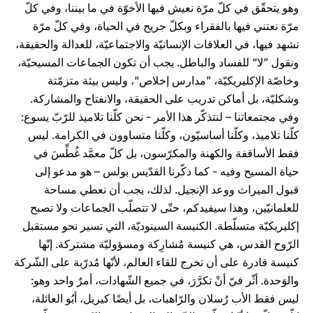
وهو يتحقّق في كلّ مرّة نعيش فيها الأخوّة في ما بيننا، وفي كلّ
مرّة نعتني فيها بالفقراء وبكلّ جريح في الحياة، وفي كلّ مرّة
نشهد فيها، في العلاقات الإنسانيّة والاجتماعيّة، للعدالة والحقيقة،
ونقول ”لا“ للفساد والباطل. يجب أن تكون الجماعات المسيحيّة،
وخاصّة الإكليريكيّة، ”مدارس إخلاص“، وليس بيئة متزمّتة
وشكليّة، بل أماكن تدريب على الحقيقة، والانفتاح والمشاركة.
وفي مجتمعاتنا – لنتذكّر هذا الأمر - نحن كلّنا تلاميذ للرّبّ يسوع:
كلّنا تلاميذ، وكلّنا أساسيّون، وكلّنا متساوون في الكرامة. ليس
فقط الأساقفة والكهنة والمكرّسون، بل كلّ معمَّد غُطِّسَ في
حياة المسيح وفيه - كما ذكّرنا القدّيس بولس – هو مدعو إلى
قبول الميراث ووعد الإنجيل. لذلك، يجب أن نعطي مساحة
للعلمانيّين، وهذا سيفيدكم، حتّى لا تتصلّب الجماعات ولا تصبح
إكليريكيّة متسلّطة. الكنيسة السينوديّة، التي تسير نحو مستقبل
الرّوح القدس، هي كنيسة مُشارِكة ومسؤوليّة مشتركة. إنّها
كنيسة قادرة على أن تخرج للقاء العالم، لأنّها مُدرّبة على الشّركة
والوَحدة. أثّر فيّ أنْ تكرَّرَ، في جميع الشّهادات، أمرٌ واحد وهو:
ليس فقط الأب رُسلان والرّاهبات، بل أيضًا كيريل، أبُو العائلة،