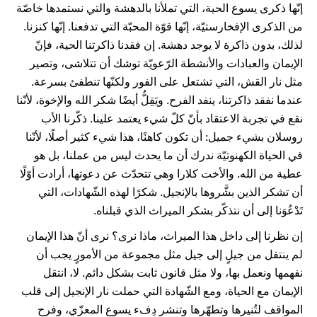
إنّها ذكرى يسوع الحية، التي تملأنا بالدهشة والتي نستمدها خاصّة
من الذكرى الإفخارستيّة، إنّها قوّة المحبّة التي تدفعنا. إنّها كنزنا.
لذلك، بدون ذاكرة لا يوجد دهشة. إن فقدنا ذاكرتنا الحية، فإنّ
الإيمان والعبادات والأنشطة الرّعويّة توشك أن تتلاشى، وتصير
مثل نار القش، التي تشتعل على الفور ولكنّها تنطفئ بسرعة.
عندما نفقد ذاكرتنا، ينفد الفرح. ويَقِلُّ أيضًا شكر الله والإخوة، لأنّنا
نقع في تجربة الاعتقاد بأنّ كلّ شيء يعتمد علينا. ذكّرنا الأب
روسلان بشيء جميل: أن تكون كاهنًا، هذا شيء كثير أصلًا، لأنّنا
في الحياة الكهنوتيّة ندرك أن ما يحدث ليس من عملنا، بل هو
عطية من الله. والأخت كلارا وهي تتحدّث عن دعوتها، أرادت أوّلًا
أن تشكر الذين بشَّروها بالإنجيل. شكرًا لهذه الشّهادات، التي
تَدْعُوَنا إلى أن نتذكّر بشكر الميراث الذي قبلناه.
إن نظرنا إلى داخل هذا الميراث، ماذا نرى؟ نرى أنّ هذا الإيمان
لم ينتقل من جيلٍ إلى جيل مثل مجموعة من الأمورٍ يجب أن
نفهمها ونعمل بها، ولا مثل قانون ثابت بشكل دائم. لا، انتقل
الإيمان مع الحياة، ومع الشّهادة التي حملت نار الإنجيل إلى قلب
المواقف لتُنيرها وتطهّرها وتنشر دِفء يسوع المعزّي، وفرح