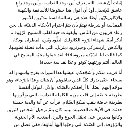
إثبات أنّ شعب الله يعرف أين توجد القداسة، وأين يوجد راعٍ
عاشق للإنجيل. أودّ أن أقول هذا خصّوصًا للأساقفة والكهنة
والإكليريكيّين أيضًا: هذه هي رسالتنا: لسنا مدبّرين للأمور
المقدّسة أو شرطة تهتمّ بأن يتمّ احترام الأحكام الدينيّة، بل نحن
رعاة قريبون من النّاس، وأيقونات حية لقلب المسيح الرّؤوف.
أذكر أيضًا شهداء الرّوم الكاثوليك الطّوباويّين، المطران بودكا،
والكاهن زاريسزكي وجيرترود ديتزيل، التي بدأت قضيّة تطويبها.
كما قالت لنا السّيّدة ميروسلافا: لقد حملوا محبّة المسيح في
العالم. أنتم ورثتهم: كونوا وعدًا لقداسة جديدة!
أنا قريب منكم وأشجّعكم: عيشوا هذا الميراث بفرح واشهدوا له
بسخاء، حتّى يدرك كلّ الذين تقابلوهم أنّ هناك وعدًا بالرّجاء، وهو
موجّه إليهم أيضًا. أنا أرافقكم بالصّلاة، والآن، لنوكل أنفسنا
بطريقة خاصّة إلى قلب مريم الكاملة القداسة، التي توقّرونها
بطريقة خاصّة بلقب ملكةِ السّلام. قرأت عن آية والدية جميلة
حدثت في الأوقات العصيبة: بينما كان يتمّ ترحيل أشخاص كثيرين
وكانوا مجبرين على تحمّل الجوع والبرد، أصغت، الأم الحنونة
والرّؤوفة، إلى الصّلاة التي وجهّها إليها أبناؤها. ففي فصل من