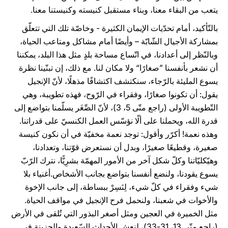
يتعب من البقاء معنا، وبناء مستقبل كنيسته وكنيستنا معنا.
بالتّأكيد، أمام تحدّيات الإيمان الكثيرة - وخاصّة تلك التي تتعلّق
بمشاركة الأجيال الشّابّة – وأيضًا أمام مشاكل ومتاعب الحياة،
وبالنّظر إلى أعدادنا، في اتّساع مساحة بلدٍ مثل هذا البلد، يمكننا
أن نشعر بأنفسنا ”صغارًا“ ولا مكان لنا. مع ذلك، إن تبنّينا نظرة
يسوع المليئة بالرّجاء، سنكتشف اكتشافًا مذهلًا، لأنّ الإنجيل
يقول: أن تكونوا صغارًا، وفقراء في الرّوح، فهذه تطويبة، وهي
التّطويبة الأولى (راجع متّى 5، 3)، لأنّ الصِّغَر يسلّمنا بتواضع إلى
قدرة الله، ويحملنا على ألّا نؤسّس العمل الكنسيّ على قدراتنا.
وهذه نعمة! أكرّر وأقول: توجد نعمة مخفيّة في أن نكون كنيسة
صغيرة، وقطيعًا صغيرًا، وبدل أن نستعرض قوّتنا، وتعدادنا،
وهيّكليّاتنا وكلّ شكل آخر من الأمور المهمّة بشرِيًّا، نترك الرّبّ
يسوع يقودنا، ولنضع أنفسنا بتواضع بجانب الأشخاص.أغنياء بلا
شيء وفقراء في كلّ شيء، لِنَسِرْ ببساطة، إلى جانب الإخوة
والأخوات في شعبنا، ولنحمل فرح الإنجيل في مواقف الحياة.
مثل الخميرة في العجين ومثل أصغر البذور التي تُلقى في الأرض
(راجع متّى 13، 31-33)، لنعِش الأحداث السّعيدة والحزينة في