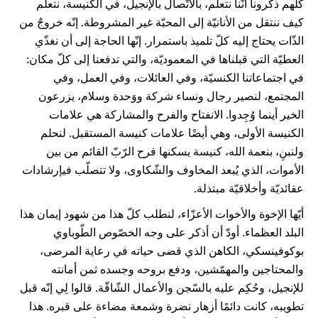
كلّهم ذكّرونا أنّنا نتعلّم، بالاتّصال بالإنجيل، في الكنيسة، نتعلّم
كيف ننتقل من الأنانيّة إلى المحبّة غير المشروطة. إنّه خروجٌ من
الذّات يحتاج إليه كلّ تلميذ باستمرار. إنّها الحاجة إلى أن نغذّي
العطيّة التي قبلناها في المعموديّة، والتي تدفعنا إلى كلّ مكان:
في اجتماعاتنا الكنسيّة، وفي العائلات، وفي العمل، وفي
المجتمع، لنصير رجال ونساء شركة ووَحدة وسلام، يزرعون
الخير أينما وُجِدوا. الانفتاح والفرح والمشاركة هي علامات
الكنيسة الأولى، وهي أيضًا علامات كنيسة المستقبل. لنحلم
ولنبنِ، بنعمة الله، كنيسة يسكنها فرح الرّبّ القائم من بين
الأموات، الذي يُبعد المخاوف والشّكاوى، ولا تتصلّب فيإرشادات
عقائديّة وأخلاقيّة مبتذلة.
أيّها الإخوة والأخوات الأعزّاء، لنطلب كلّ هذا من شهود إيمان هذا
البلد العظماء. أودّ أن أذكر على وجه الخصّوص الطّوباوي
بوكوفينسكي، الكاهن الذي قضى حياته في رعاية المرضى،
والمحتاجين والمهمّشين، ودفع بروحه وجسده ثمن أمانته
للإنجيل، وحُكِم عليه بالسّجن والأعمال الشّاقّة. قالوا لِي إنّه قبل
تطويبه، كانت دائمًا أزهار نضرة وشمعة مضاءة على قبره. هذا