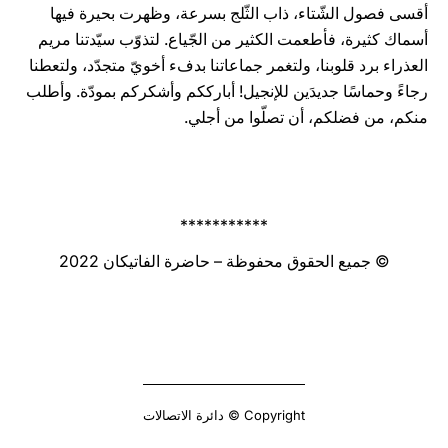
أقسى فصول الشّتاء، ذاب الثّلج بسرعة، وظهرت بحيرة فيها
أسماك كثيرة، فأطعمت الكثير من الجّياع. لتذوّب سيّدتنا مريم
العذراء برد قلوبنا، ولتغمر جماعاتنا بدفء أخويّ متجدّد، ولتعطنا
رجاءً وحماسًا جديدَين للإنجيل! أبارككم وأشكركم بمودّة. وأطلب
منكم، من فضلكم، أن تصلّوا من أجلي.
***********
© جميع الحقوق محفوظة – حاضرة الفاتيكان 2022
Copyright © دائرة الاتصالات