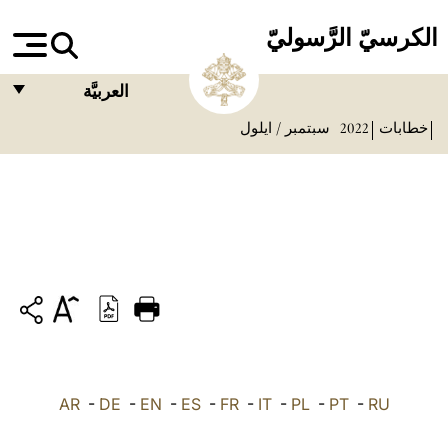
الكرسيّ الرَّسوليّ
العربيَّة
خطابات
2022
سبتمبر / ايلول
FRANÇAIS
ENGLISH
ITALIANO
PORTUGUÊS
ESPAÑOL
DEUTSCH
POLSKI
RU
-
PT
-
PL
-
IT
-
FR
-
ES
-
EN
-
DE
العربيّة
-
AR
中文