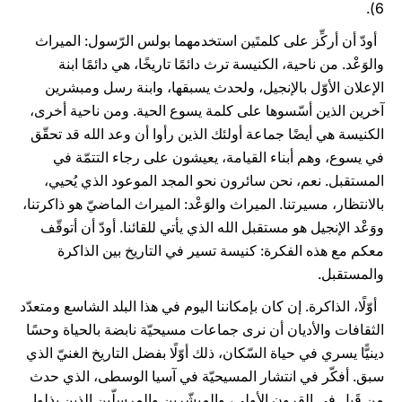
6).
أودّ أن أركِّز على كلمتَين استخدمهما بولس الرّسول: الميراث
والوَعْد. من ناحية، الكنيسة ترث دائمًا تاريخًا، هي دائمًا ابنة
الإعلان الأوّل بالإنجيل، ولحدث يسبقها، وابنة رسل ومبشرين
آخرين الذين أسّسوها على كلمة يسوع الحية. ومن ناحية أخرى،
الكنيسة هي أيضًا جماعة أولئك الذين رأوا أن وعد الله قد تحقّق
في يسوع، وهم أبناء القيامة، يعيشون على رجاء التتمّة في
المستقبل. نعم، نحن سائرون نحو المجد الموعود الذي يُحيي،
بالانتظار، مسيرتنا. الميراث والوَعْد: الميراث الماضيّ هو ذاكرتنا،
ووَعْد الإنجيل هو مستقبل الله الذي يأتي للقائنا. أودّ أن أتوقّف
معكم مع هذه الفكرة: كنيسة تسير في التاريخ بين الذاكرة
والمستقبل.
أوّلًا، الذاكرة. إن كان بإمكاننا اليوم في هذا البلد الشاسع ومتعدّد
الثقافات والأديان أن نرى جماعات مسيحيّة نابضة بالحياة وحسًا
دينيًّا يسري في حياة السّكان، ذلك أوّلًا بفضل التاريخ الغنيّ الذي
سبق. أفكّر في انتشار المسيحيّة في آسيا الوسطى، الذي حدث
من قَبل في القرون الأولى، والمبشّرين والمرسلّين الذين بذلوا