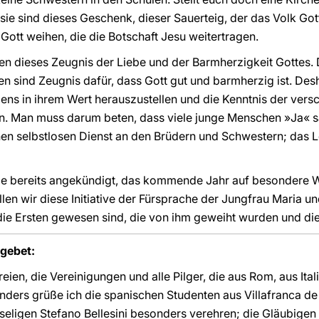
 sie sind dieses Geschenk, dieser Sauerteig, der das Volk Got
n Gott weihen, die die Botschaft Jesu weitertragen.
en dieses Zeugnis der Liebe und der Barmherzigkeit Gottes.
 sind Zeugnis dafür, dass Gott gut und barmherzig ist. Des
ens in ihrem Wert herauszustellen und die Kenntnis der ver
fen. Man muss darum beten, dass viele junge Menschen »Ja« s
nen selbstlosen Dienst an den Brüdern und Schwestern; das 
wie bereits angekündigt, das kommende Jahr auf besondere
llen wir diese Initiative der Fürsprache der Jungfrau Maria u
 die Ersten gewesen sind, die von ihm geweiht wurden und di
gebet:
reien, die Vereinigungen und alle Pilger, die aus Rom, aus Ita
ers grüße ich die spanischen Studenten aus Villafranca de 
seligen Stefano Bellesini besonders verehren; die Gläubigen