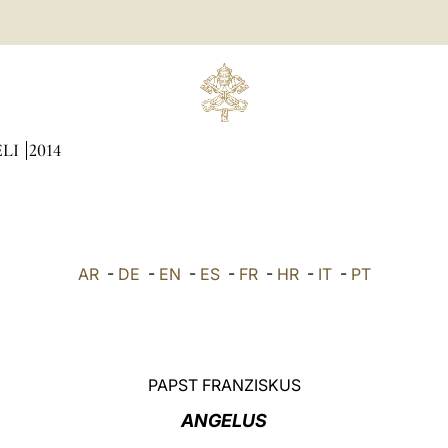
ÆLI
2014
AR
-
DE
-
EN
-
ES
-
FR
-
HR
-
IT
-
PT
PAPST FRANZISKUS
ANGELUS