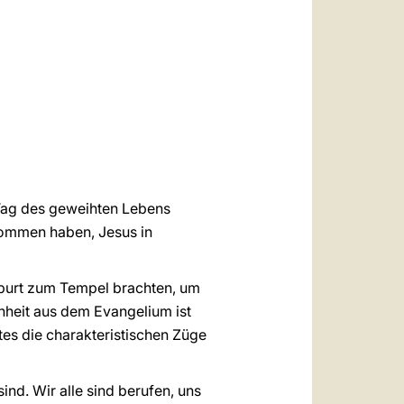
العربيّة
中文
LATINE
 Tag des geweihten Lebens
enommen haben, Jesus in
eburt zum Tempel brachten, um
nheit aus dem Evangelium ist
tes die charakteristischen Züge
ind. Wir alle sind berufen, uns