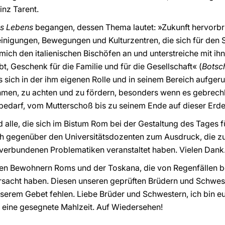
nz Tarent.
es Lebens
begangen, dessen Thema lautet: »Zukunft hervorbr
inigungen, Bewegungen und Kulturzentren, die sich für den 
mich den italienischen Bischöfen an und unterstreiche mit ihn
bt, Geschenk für die Familie und für die Gesellschaft« (
Botsc
s sich in der ihm eigenen Rolle und in seinem Bereich aufgeru
men, zu achten und zu fördern, besonders wenn es gebrechli
edarf, vom Mutterschoß bis zu seinem Ende auf dieser Erde
d alle, die sich im Bistum Rom bei der Gestaltung des Tages 
ch gegenüber den Universitätsdozenten zum Ausdruck, die z
ät verbundenen Problematiken veranstaltet haben. Vielen Dank
en Bewohnern Roms und der Toskana, die von Regenfällen be
cht haben. Diesen unseren geprüften Brüdern und Schwester
nserem Gebet fehlen. Liebe Brüder und Schwestern, ich bin 
 eine gesegnete Mahlzeit. Auf Wiedersehen!