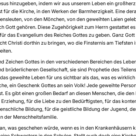
esus hinzugeben, indem wir aus unserem Leben ein großherz
nst für die Kirche, in den Werken der Barmherzigkeit. Eine de
nsleuten, von den Mönchen, von den geweihten Laien geleb
h Gott gehören. Diese Zugehörigkeit zum Herrn gestattet es a
 für das Evangelium des Reiches Gottes zu geben. Ganz Gott 
t Christi dorthin zu bringen, wo die Finsternis am Tiefsten 
eiten.
d Zeichen Gottes in den verschiedenen Bereichen des Lebens
 brüderlicheren Gesellschaft, sie sind Prophetie des Teilen
as geweihte Leben für uns sichtbar als das, was es wirklich i
che, ein Geschenk Gottes an sein Volk! Jede geweihte Person
t. Es gibt einen großen Bedarf an diesen Menschen, die den E
e Erziehung, für die Liebe zu den Bedürftigsten, für das kont
enschliche Bildung, für die geistliche Bildung der Jugend, der
in der Menschheitsfamilie.
an, was geschehen würde, wenn es in den Krankenhäusern k
eine Schwestern in den Schulen. Stellt euch doch eine Kirc