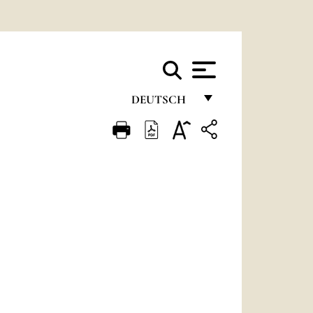
DEUTSCH
FRANÇAIS
ENGLISH
ITALIANO
PORTUGUÊS
ESPAÑOL
DEUTSCH
POLSKI