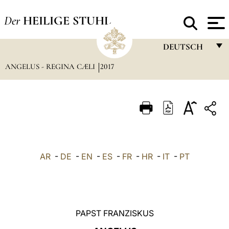
Der
HEILIGE STUHL
DEUTSCH
ANGELUS - REGINA CÆLI
2017
FRANÇAIS
ENGLISH
ITALIANO
PORTUGUÊS
ESPAÑOL
AR
-
DE
-
EN
-
ES
-
FR
-
HR
-
IT
-
PT
DEUTSCH
POLSKI
العربيّة
PAPST FRANZISKUS
中文