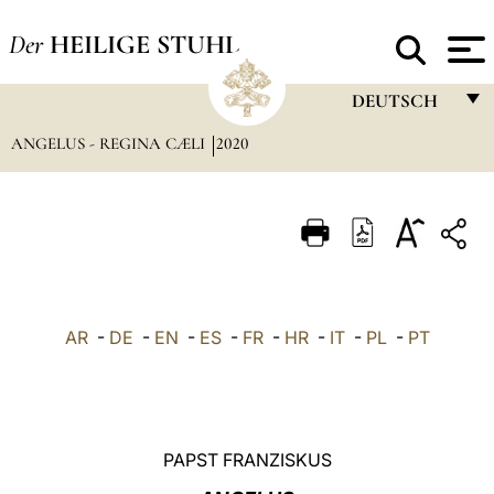
Der
HEILIGE STUHL
DEUTSCH
ANGELUS - REGINA CÆLI
2020
FRANÇAIS
ENGLISH
ITALIANO
PORTUGUÊS
ESPAÑOL
AR
-
DE
-
EN
-
ES
-
FR
-
HR
-
IT
-
PL
-
PT
DEUTSCH
POLSKI
العربيّة
PAPST FRANZISKUS
中文