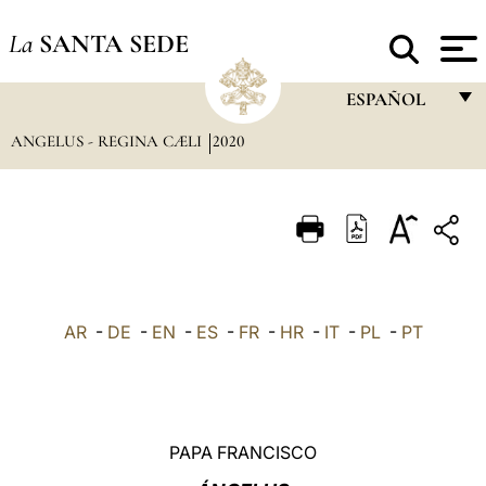
La
SANTA SEDE
ESPAÑOL
ANGELUS - REGINA CÆLI
2020
FRANÇAIS
ENGLISH
ITALIANO
PORTUGUÊS
ESPAÑOL
AR
-
DE
-
EN
-
ES
-
FR
-
HR
-
IT
-
PL
-
PT
DEUTSCH
POLSKI
العربيّة
PAPA FRANCISCO
中文