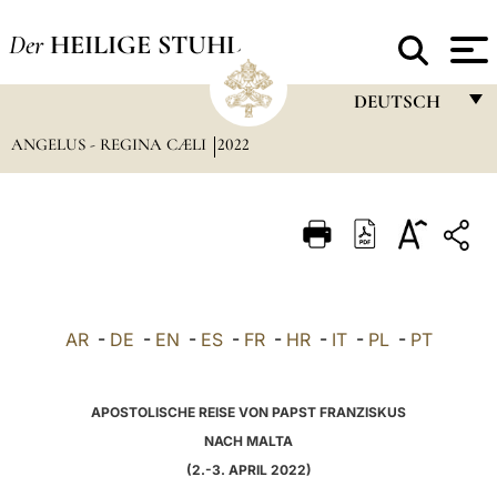
Der
HEILIGE STUHL
DEUTSCH
ANGELUS - REGINA CÆLI
2022
FRANÇAIS
ENGLISH
ITALIANO
PORTUGUÊS
ESPAÑOL
AR
-
DE
-
EN
-
ES
-
FR
-
HR
-
IT
-
PL
-
PT
DEUTSCH
POLSKI
APOSTOLISCHE REISE VON PAPST FRANZISKUS
NACH MALTA
العربيّة
(2.-3. APRIL 2022)
中文