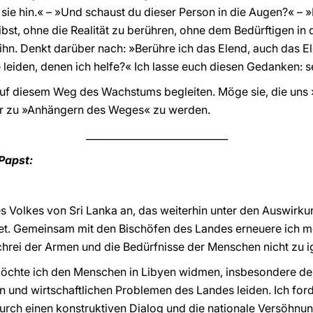
e sie hin.« – »Und schaust du dieser Person in die Augen?« – 
st, ohne die Realität zu berühren, ohne dem Bedürftigen in 
 ihn. Denkt darüber nach: »Berühre ich das Elend, auch das E
 leiden, denen ich helfe?« Ich lasse euch diesen Gedanken: s
uf diesem Weg des Wachstums begleiten. Möge sie, die uns 
hr zu »Anhängern des Weges« zu werden.
_____________________________
Papst:
es Volkes von Sri Lanka an, das weiterhin unter den Auswirku
leidet. Gemeinsam mit den Bischöfen des Landes erneuere ich 
chrei der Armen und die Bedürfnisse der Menschen nicht zu i
chte ich den Menschen in Libyen widmen, insbesondere den
 und wirtschaftlichen Problemen des Landes leiden. Ich forder
durch einen konstruktiven Dialog und die nationale Versöhn