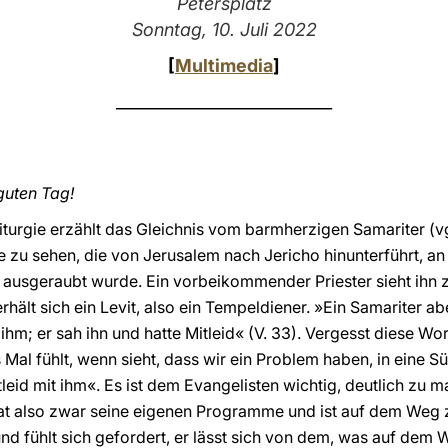
Petersplatz
Sonntag, 10. Juli 2022
[
Multimedia
]
___________________________
guten Tag!
turgie erzählt das Gleichnis vom barmherzigen Samariter (v
ße zu sehen, die von Jerusalem nach Jericho hinunterführt, an
ausgeraubt wurde. Ein vorbeikommender Priester sieht ihn zw
hält sich ein Levit, also ein Tempeldiener. »Ein Samariter ab
hm; er sah ihn und hatte Mitleid« (V. 33). Vergesst diese Wort
s Mal fühlt, wenn sieht, dass wir ein Problem haben, in eine S
itleid mit ihm«. Es ist dem Evangelisten wichtig, deutlich zu
hat also zwar seine eigenen Programme und ist auf dem Weg z
nd fühlt sich gefordert, er lässt sich von dem, was auf dem 