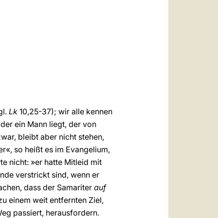
العربيّة
中文
LATINE
gl.
Lk
10,25-37); wir alle kennen
 der ein Mann liegt, der von
ar, bleibt aber nicht stehen,
er«, so heißt es im Evangelium,
e nicht: »er hatte Mitleid mit
ünde verstrickt sind, wenn er
 machen, dass der Samariter
auf
u einem weit entfernten Ziel,
Weg passiert, herausfordern.