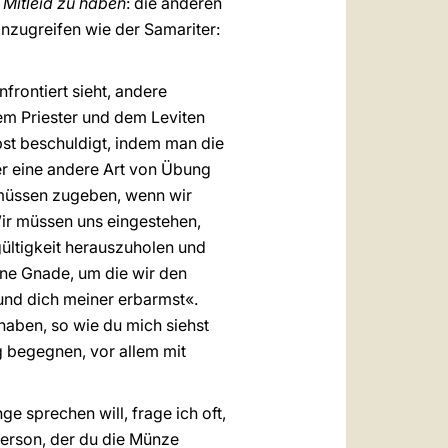
,
Mitleid zu haben
: die anderen
inzugreifen wie der Samariter:
rontiert sieht, andere
dem Priester und dem Leviten
lbst beschuldigt, indem man die
r eine andere Art von Übung
r müssen zugeben, wenn wir
 Wir müssen uns eingestehen,
hgültigkeit herauszuholen und
eine Gnade, um die wir den
 und dich meiner erbarmst«.
 haben, so wie du mich siehst
 begegnen, vor allem mit
ge sprechen will, frage ich oft,
Person, der du die Münze