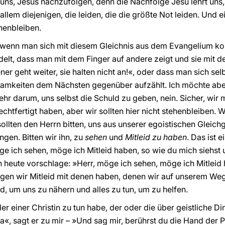
 uns, Jesus nachzufolgen, denn die Nachfolge Jesu lehrt uns
em diejenigen, die leiden, die die größte Not leiden. Und e
henbleiben.
wenn man sich mit diesem Gleichnis aus dem Evangelium konf
adelt, dass man mit dem Finger auf andere zeigt und sie mit 
ener geht weiter, sie halten nicht an!«, oder dass man sich se
mkeiten dem Nächsten gegenüber aufzählt. Ich möchte abe
sehr darum, uns selbst die Schuld zu geben, nein. Sicher, wi
chtfertigt haben, aber wir sollten hier nicht stehenbleiben.
r sollten den Herrn bitten, uns aus unserer egoistischen Gleic
gen. Bitten wir ihn, zu
sehen
und
Mitleid zu haben
. Das ist 
ge ich sehen, möge ich Mitleid haben, so wie du mich siehst
ch heute vorschlage: »Herr, möge ich sehen, möge ich Mitleid
gen wir Mitleid mit denen haben, denen wir auf unserem Weg
nd, um uns zu nähern und alles zu tun, um zu helfen.
r einer Christin zu tun habe, der oder die über geistliche Din
Ja«, sagt er zu mir – »Und sag mir, berührst du die Hand der 