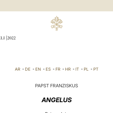
ÆLI
2022
AR
-
DE
-
EN
-
ES
-
FR
-
HR
-
IT
-
PL
-
PT
PAPST FRANZISKUS
ANGELUS