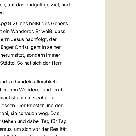
en, auf das endgültige Ziel, und
en.
Apg
9,2), das heißt des Gehens.
ist ein Wanderer. Er weiß, dass
errn Jesus nachfolgt, der
Jünger Christi geht in seiner
 herumsitzt, sondern immer
tädte. So hat sich der Herr
und zu handeln allmählich
rd er zum Wanderer und lernt –
Zunächst einmal
sieht
er: er
hlossen. Der Priester und der
orbei, sie schauen weg. Das
erstehen und dabei Tag für Tag
mus, um sich vor der Realität