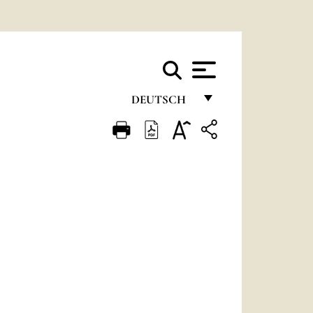
DEUTSCH
FRANÇAIS
ENGLISH
ITALIANO
PORTUGUÊS
ESPAÑOL
DEUTSCH
POLSKI