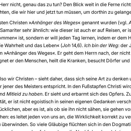
err nicht, genau das zu tun? Den Blick weit in die Ferne richt
hten, die wir hier und jetzt tun müssen, um dorthin zu gelang
sten Christen »
Anhänger des Weges
« genannt wurden (vgl.
Samariter sehr ähnlich: wie dieser ist auch er auf Reisen, er 
ommen« ist, sondern er will jeden Tag lernen, indem er dem H
die Wahrheit und das Leben« (
Joh
14,6).
Ich bin der Weg
: der 
m »Anhänger des Weges«. Er geht dem Herrn nach, der nicht
net er den Menschen, heilt die Kranken, besucht Dörfer und S
o wir Christen – sieht daher, dass sich seine Art zu denken 
 jener des Meisters entspricht. In den Fußstapfen Christi wi
nd
Mitleid zu haben
. Er sieht und erbarmt sich des Opfers. 
ität, er ist nicht egoistisch in seinen eigenen Gedanken versc
klichen, aber es ist, als ob sie ihn nicht sähen, sie gehen v
n: es leitet jeden von uns an, die Wirklichkeit korrekt zu v
überwinden. So viele Gläubige flüchten sich in den Dogmatis