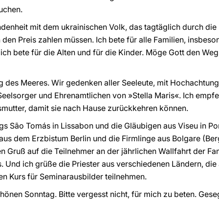
uchen.
enheit mit dem ukrainischen Volk, das tagtäglich durch die b
den Preis zahlen müssen. Ich bete für alle Familien, insbeson
ch bete für die Alten und für die Kinder. Möge Gott den Weg
 des Meeres. Wir gedenken aller Seeleute, mit Hochachtung 
 Seelsorger und Ehrenamtlichen von »Stella Maris«. Ich empfe
smutter, damit sie nach Hause zurückkehren können.
egs São Tomás in Lissabon und die Gläubigen aus Viseu in P
aus dem Erzbistum Berlin und die Firmlinge aus Bolgare (Ber
n Gruß auf die Teilnehmer an der jährlichen Wallfahrt der F
. Und ich grüße die Priester aus verschiedenen Ländern, die
n Kurs für Seminarausbilder teilnehmen.
hönen Sonntag. Bitte vergesst nicht, für mich zu beten. Gese