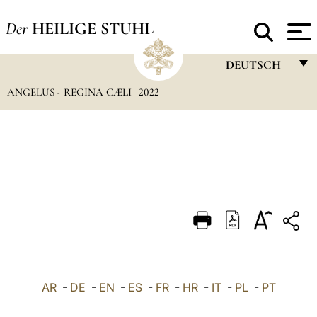
Der
HEILIGE STUHL
DEUTSCH
ANGELUS - REGINA CÆLI
2022
FRANÇAIS
ENGLISH
ITALIANO
PORTUGUÊS
ESPAÑOL
DEUTSCH
POLSKI
العربيّة
AR
-
DE
-
EN
-
ES
-
FR
-
HR
-
IT
-
PL
-
PT
中文