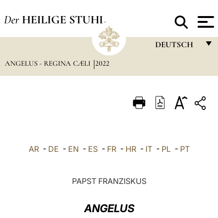
Der
HEILIGE STUHL
DEUTSCH
ANGELUS - REGINA CÆLI
2022
FRANÇAIS
ENGLISH
ITALIANO
PORTUGUÊS
ESPAÑOL
AR
-
DE
-
EN
-
ES
-
FR
-
HR
-
IT
-
PL
-
PT
DEUTSCH
POLSKI
PAPST FRANZISKUS
العربيّة
ANGELUS
中文