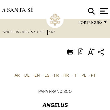
A
SANTA SÉ
PORTUGUÊS
ANGELUS - REGINA CÆLI
2022
FRANÇAIS
ENGLISH
ITALIANO
PORTUGUÊS
ESPAÑOL
AR
-
DE
-
EN
-
ES
-
FR
-
HR
-
IT
-
PL
-
PT
DEUTSCH
POLSKI
PAPA FRANCISCO
العربيّة
ANGELUS
中文