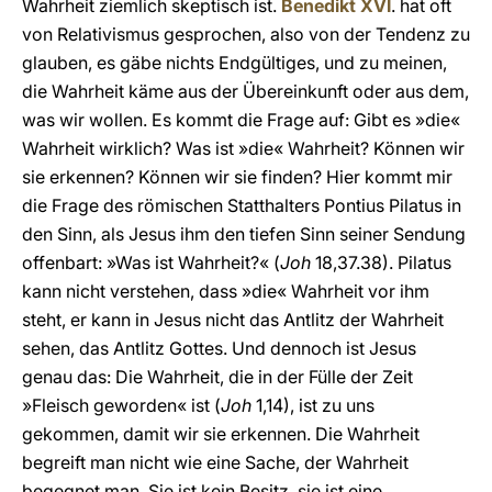
Wahrheit ziemlich skeptisch ist.
Benedikt XVI
. hat oft
von Relativismus gesprochen, also von der Tendenz zu
glauben, es gäbe nichts Endgültiges, und zu meinen,
die Wahrheit käme aus der Übereinkunft oder aus dem,
was wir wollen. Es kommt die Frage auf: Gibt es »die«
Wahrheit wirklich? Was ist »die« Wahrheit? Können wir
sie erkennen? Können wir sie finden? Hier kommt mir
die Frage des römischen Statthalters Pontius Pilatus in
den Sinn, als Jesus ihm den tiefen Sinn seiner Sendung
offenbart: »Was ist Wahrheit?« (
Joh
18,37.38). Pilatus
kann nicht verstehen, dass »die« Wahrheit vor ihm
steht, er kann in Jesus nicht das Antlitz der Wahrheit
sehen, das Antlitz Gottes. Und dennoch ist Jesus
genau das: Die Wahrheit, die in der Fülle der Zeit
»Fleisch geworden« ist (
Joh
1,14), ist zu uns
gekommen, damit wir sie erkennen. Die Wahrheit
begreift man nicht wie eine Sache, der Wahrheit
begegnet man. Sie ist kein Besitz, sie ist eine