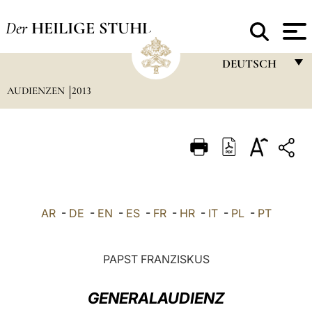
Der
HEILIGE STUHL
DEUTSCH
AUDIENZEN
2013
FRANÇAIS
ENGLISH
ITALIANO
PORTUGUÊS
ESPAÑOL
AR
-
DE
-
EN
-
ES
-
FR
-
HR
-
IT
-
PL
-
PT
DEUTSCH
POLSKI
PAPST FRANZISKUS
العربيّة
GENERALAUDIENZ
中文