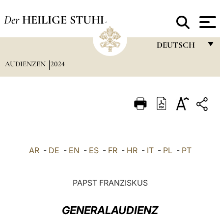
Der
HEILIGE STUHL
DEUTSCH
AUDIENZEN
2024
FRANÇAIS
ENGLISH
ITALIANO
PORTUGUÊS
ESPAÑOL
AR
-
DE
-
EN
-
ES
-
FR
-
HR
-
IT
-
PL
-
PT
DEUTSCH
POLSKI
PAPST FRANZISKUS
العربيّة
GENERALAUDIENZ
中文