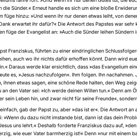
eliums fahre fort: »Und wenn ihr nur denen Gutes tut, die eu
h die Sünder.« Erneut handle es sich um eine bloße Erwiderung
 füge hinzu: »Und wenn ihr nur denen etwas leiht, von denen 
k erwartet ihr dafür?« Die Antwort des Papstes war sehr k
gen füge der Evangelist an: »Auch die Sünder leihen Sündern i
st Franziskus, führten zu einer eindringlichen Schlussfolgeru
leihen, auch wo ihr nichts dafür erhoffen könnt. Dann wird eue
n.« Daraus werde klar ersichtlich, dass »das Evangelium e
deute es, »Jesus nachzufolgen«. Ihm folgen. Ihn nachahmen. 
n, ihnen etwas sagen, eine schöne Rede halten, den Weg zei
u an den Vater sei: »Ich werde deinen Willen tun.« Denn am Ö
r sein Leben hin, und zwar nicht für seine Freunde«, sondern
einfach, gab der Papst zu, aber »das ist er«. Die Antwort an a
ei: »Wenn du dazu nicht imstande bist, dann ist das dein Prob
 Jesus uns lehrt.« Deshalb forderte Franziskus dazu auf, »de
erzig, wie euer Vater barmherzig ist!« Denn »nur mit einem