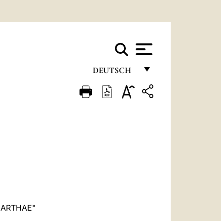
DEUTSCH
FRANÇAIS
ENGLISH
ITALIANO
PORTUGUÊS
ESPAÑOL
DEUTSCH
POLSKI
MARTHAE"