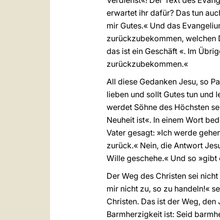
Verdienst«! Der Text des Evang
erwartet ihr dafür? Das tun auc
mir Gutes.« Und das Evangelium
zurückzubekommen, welchen Dan
das ist ein Geschäft «. Im Übri
zurückzubekommen.«
All diese Gedanken Jesu, so Pap
lieben und sollt Gutes tun und 
werdet Söhne des Höchsten sei
Neuheit ist«. In einem Wort be
Vater gesagt: »Ich werde gehe
zurück.« Nein, die Antwort Jes
Wille geschehe.« Und so »gibt e
Der Weg des Christen sei nicht 
mir nicht zu, so zu handeln!« s
Christen. Das ist der Weg, den
Barmherzigkeit ist: Seid barmh