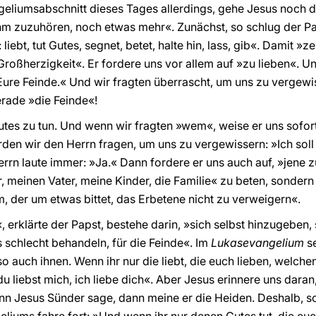
eliumsabschnitt dieses Tages allerdings, gehe Jesus noch d
hm zuzuhören, noch etwas mehr«. Zunächst, so schlug der Pap
liebt, tut Gutes, segnet, betet, halte hin, lass, gib«. Damit »
oßherzigkeit«. Er fordere uns vor allem auf »zu lieben«. Un
»Eure Feinde.« Und wir fragten überrascht, um uns zu vergew
erade »die Feinde«!
utes zu tun. Und wenn wir fragten »wem«, weise er uns sofort
en wir den Herrn fragen, um uns zu vergewissern: »Ich soll
rrn laute immer: »Ja.« Dann fordere er uns auch auf, »jene z
, meinen Vater, meine Kinder, die Familie« zu beten, sondern 
 der um etwas bittet, das Erbetene nicht zu verweigern«.
 erklärte der Papst, bestehe darin, »sich selbst hinzugeben,
ns schlecht behandeln, für die Feinde«. Im
Lukasevangelium
s
o auch ihnen. Wenn ihr nur die liebt, die euch lieben, welch
u liebst mich, ich liebe dich«. Aber Jesus erinnere uns daran
enn Jesus Sünder sage, dann meine er die Heiden. Deshalb, so