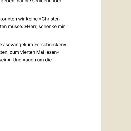
geben, hat nie schlecht über
 könnten wir keine »Christen
ten müsse: »Herr, schenke mir
 Lukasevangelium »erschrecken«
en, zum vierten Mal lesen«,
 sein«. Und »auch um die