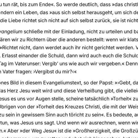
u tun rät, bis zum Ende«. So werde deutlich, dass »das christ
ndern ein Leben, das »aus sich selbst herausgeht, um sich d
ie Liebe richtet sich nicht auf sich selbst zurück, sie ist nicht
vangelium
schließe mit der Einladung, nicht zu urteilen und
wären wir zu Richtern über die anderen bestellt: wenn wir klat
»Richtet nicht, dann werdet auch ihr nicht gerichtet werden. V
n. Erlasst einander die Schuld, dann wird auch euch die Schul
ag im Vaterunser: Vergib’ uns wie auch wir vergeben.« Denn 
 Vater fragen: ›Vergibst du mir?‹«
önes Bild in diesem Evangeliumstext, so der Papst: »›Gebt, 
as Herz Jesu weit wird und diese Verheißung gibt, die viellei
esus es uns vor Augen stelle, scheine tatsächlich »Torheit« zu
brigen von der »Torheit des Kreuzes Christi, die mit der Weis
zu sein in gewissem Sinn auch töricht zu sein«. Es bedeute, a
u tun, was Jesus uns sagt. Und wenn wir ausrechnen, wenn wir
n.« Aber »der Weg Jesu« ist die »Großherzigkeit, die Großzü