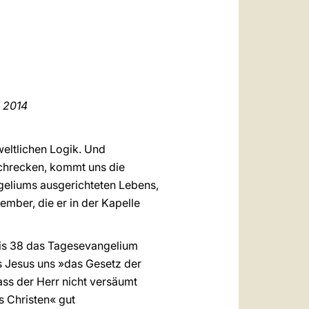
العربيّة
中文
LATINE
r
2014
weltlichen Logik. Und
schrecken, kommt uns die
ngeliums ausgerichteten Lebens,
tember, die er in der Kapelle
bis 38 das Tagesevangelium
ss Jesus uns »das Gesetz der
ass der Herr nicht versäumt
s Christen« gut