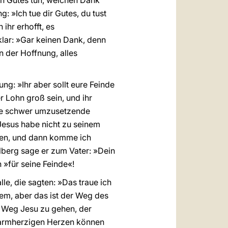
ch Gutes tun, welchen Dank
: »Ich tue dir Gutes, du tust
ihr erhofft, es
lar: »Gar keinen Dank, denn
n der Hoffnung, alles
ng: »Ihr aber sollt eure Feinde
r Lohn groß sein, und ihr
ine schwer umzusetzende
Jesus habe nicht zu seinem
gen, und dann komme ich
lberg sage er zum Vater: »Dein
 »für seine Feinde«!
lle, die sagten: »Das traue ich
lem, aber das ist der Weg des
n Weg Jesu zu gehen, der
 barmherzigen Herzen können