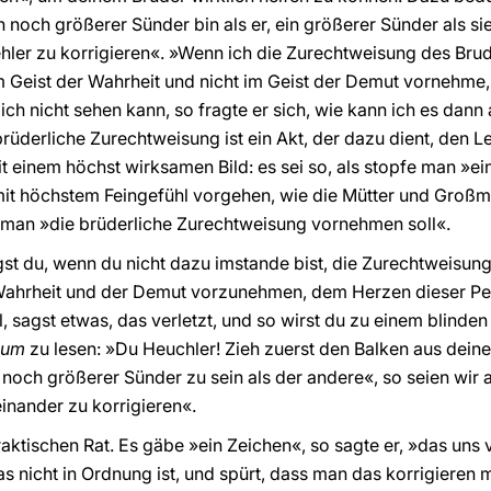
 noch größerer Sünder bin als er, ein größerer Sünder als s
ehler zu korrigieren«. »Wenn ich die Zurechtweisung des Brud
m Geist der Wahrheit und nicht im Geist der Demut vornehme,
h nicht sehen kann, so fragte er sich, wie kann ich es dann 
brüderliche Zurechtweisung ist ein Akt, der dazu dient, den Le
t einem höchst wirksamen Bild: es sei so, als stopfe man »e
it höchstem Feingefühl vorgehen, wie die Mütter und Großmü
em man »die brüderliche Zurechtweisung vornehmen soll«.
ügst du, wenn du nicht dazu imstande bist, die Zurechtweisun
 Wahrheit und der Demut vorzunehmen, dem Herzen dieser Pe
l, sagst etwas, das verletzt, und so wirst du zu einem blinden
ium
zu lesen: »Du Heuchler! Zieh zuerst den Balken aus de
 noch größerer Sünder zu sein als der andere«, so seien wir
einander zu korrigieren«.
raktischen Rat. Es gäbe »ein Zeichen«, so sagte er, »das uns 
s nicht in Ordnung ist, und spürt, dass man das korrigieren 