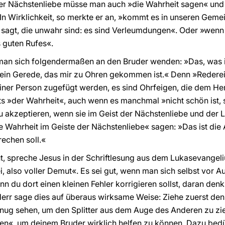
r Nächstenliebe müsse man auch »die Wahrheit sagen« und 
 In Wirklichkeit, so merkte er an, »kommt es in unseren Geme
 sagt, die unwahr sind: es sind Verleumdungen«. Oder »wenn
 guten Rufes«.
an sich folgendermaßen an den Bruder wenden: »Das, was ich
t kein Gerede, das mir zu Ohren gekommen ist.« Denn »Redereie
einer Person zugefügt werden, es sind Ohrfeigen, die dem H
s »der Wahrheit«, auch wenn es manchmal »nicht schön ist, si
u akzeptieren, wenn sie im Geist der Nächstenliebe und der 
Wahrheit im Geiste der Nächstenliebe« sagen: »Das ist die 
rechen soll.«
ut, spreche Jesus in der Schriftlesung aus dem Lukasevange
 also voller Demut«. Es sei gut, wenn man sich selbst vor A
 du dort einen kleinen Fehler korrigieren sollst, daran denks
 Herr sage dies auf überaus wirksame Weise: Ziehe zuerst de
nug sehen, um den Splitter aus dem Auge des Anderen zu zie
en«, um deinem Bruder wirklich helfen zu können. Dazu bedü