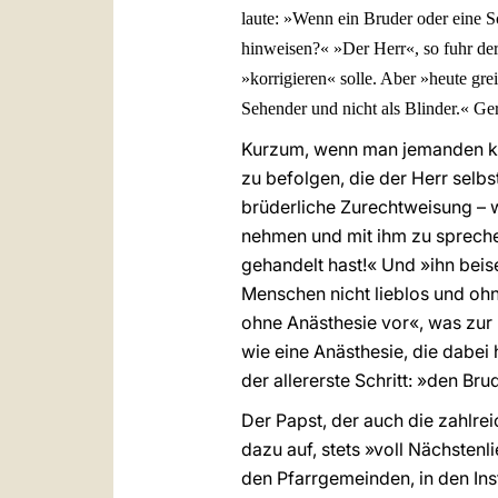
laute: »Wenn ein Bruder oder eine S
hinweisen?« »Der Herr«, so fuhr der 
»korrigieren« solle. Aber »heute gre
Sehender und nicht als Blinder.« Ge
Kurzum, wenn man jemanden korr
zu befolgen, die der Herr selbs
brüderliche Zurechtweisung – wi
nehmen und mit ihm zu sprechen
gehandelt hast!« Und »ihn bei
Menschen nicht lieblos und ohn
ohne Anästhesie vor«, was zur
wie eine Anästhesie, die dabei
der allererste Schritt: »den Br
Der Papst, der auch die zahlre
dazu auf, stets »voll Nächsten
den Pfarrgemeinden, in den Ins