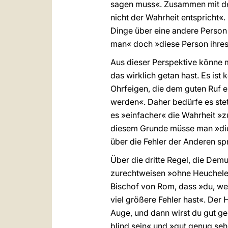
sagen muss«. Zusammen mit de
nicht der Wahrheit entspricht«.
Dinge über eine andere Person
man« doch »diese Person ihres
Aus dieser Perspektive könne m
das wirklich getan hast. Es is
Ohrfeigen, die dem guten Ruf 
werden«. Daher bedürfe es stet
es »einfacher« die Wahrheit »z
diesem Grunde müsse man »die 
über die Fehler der Anderen sp
Über die dritte Regel, die Dem
zurechtweisen »ohne Heuchelei,
Bischof von Rom, dass »du, wenn
viel größere Fehler hast«. Der
Auge, und dann wirst du gut ge
blind sein« und »gut genug seh