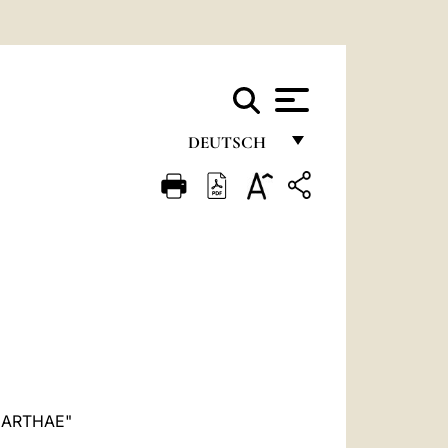
DEUTSCH
FRANÇAIS
ENGLISH
ITALIANO
PORTUGUÊS
ESPAÑOL
DEUTSCH
POLSKI
MARTHAE"