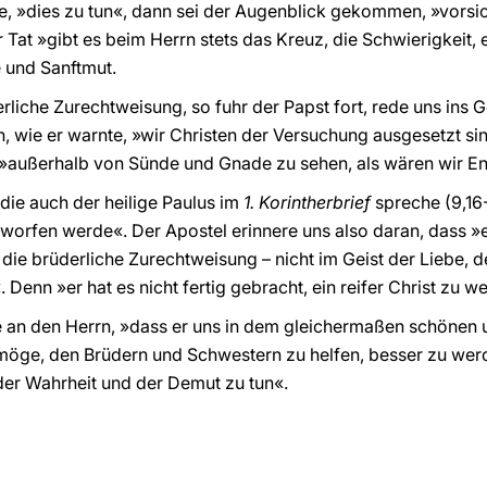
 »dies zu tun«, dann sei der Augenblick gekommen, »vorsich
 Tat »gibt es beim Herrn stets das Kreuz, die Schwierigkeit
 und Sanftmut.
liche Zurechtweisung, so fuhr der Papst fort, rede uns ins 
 wie er warnte, »wir Christen der Versuchung ausgesetzt sind
 »außerhalb von Sünde und Gnade zu sehen, als wären wir En
 die auch der heilige Paulus im
1. Korintherbrief
spreche (9,16
worfen werde«. Der Apostel erinnere uns also daran, dass »ei
die brüderliche Zurechtweisung – nicht im Geist der Liebe, d
. Denn »er hat es nicht fertig gebracht, ein reifer Christ zu w
te an den Herrn, »dass er uns in dem gleichermaßen schönen
 möge, den Brüdern und Schwestern zu helfen, besser zu wer
 der Wahrheit und der Demut zu tun«.