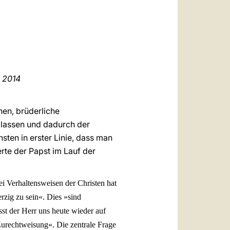
العربيّة
中文
LATINE
r
2014
inen, brüderliche
lassen und dadurch der
ten in erster Linie, dass man
erte der Papst im Lauf der
ei Verhaltensweisen der Christen hat
zig zu sein«. Dies »sind
sst der Herr uns heute wieder auf
Zurechtweisung«. Die zentrale Frage