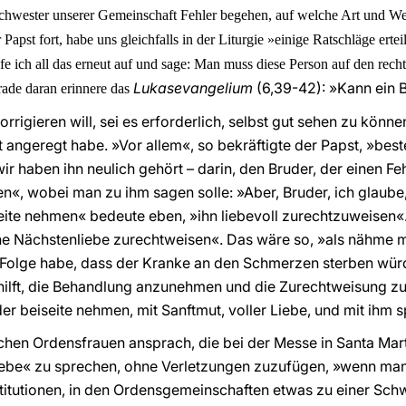
chwester unserer Gemeinschaft Fehler begehen, auf welche Art und Weis
Papst fort, habe uns gleichfalls in der Liturgie »einige Ratschläge erte
ife ich all das erneut auf und sage: Man muss diese Person auf den rec
Lukasevangelium
(6,39-42): »Kann ein B
rade daran erinnere das
igieren will, sei es erforderlich, selbst gut sehen zu könne
t angeregt habe. »Vor allem«, so bekräftigte der Papst, »beste
r haben ihn neulich gehört – darin, den Bruder, der einen Fe
«, wobei man zu ihm sagen solle: »Aber, Bruder, ich glaube,
seite nehmen« bedeute eben, »ihn liebevoll zurechtzuweisen
e Nächstenliebe zurechtweisen«. Das wäre so, »als nähme ma
 Folge habe, dass der Kranke an den Schmerzen sterben würd
 hilft, die Behandlung anzunehmen und die Zurechtweisung zu
uder beiseite nehmen, mit Sanftmut, voller Liebe, und mit ihm 
ichen Ordensfrauen ansprach, die bei der Messe in Santa Mar
liebe« zu sprechen, ohne Verletzungen zuzufügen, »wenn man
titutionen, in den Ordensgemeinschaften etwas zu einer Sch