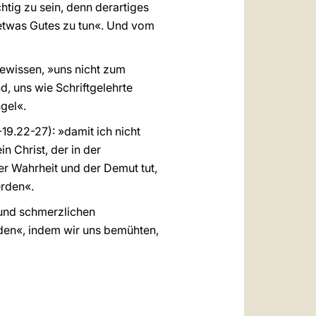
tig zu sein, denn derartiges
, etwas Gutes zu tun«. Und vom
Gewissen, »uns nicht zum
, uns wie Schriftgelehrte
gel«.
-19.22-27): »damit ich nicht
n Christ, der in der
er Wahrheit und der Demut tut,
erden«.
 und schmerzlichen
den«, indem wir uns bemühten,