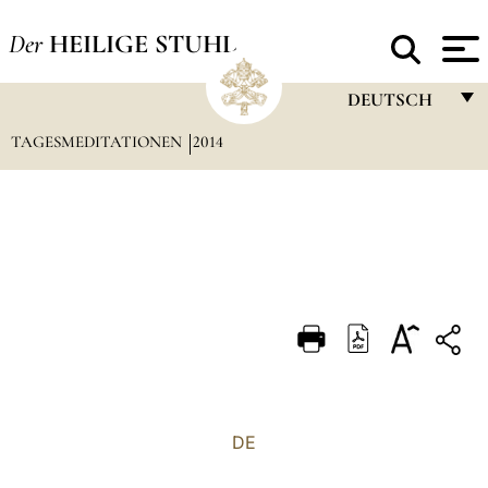
Der
HEILIGE STUHL
DEUTSCH
TAGESMEDITATIONEN
2014
FRANÇAIS
ENGLISH
ITALIANO
PORTUGUÊS
ESPAÑOL
DEUTSCH
POLSKI
العربيّة
DE
中文