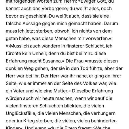
mit folgenden Worten zum Herrn: »Ewiger Gott, du
kennst auch das Verborgene; du weißt alles, noch
bevor es geschieht. Du weißt auch, dass sie eine
falsche Aussage gegen mich gemacht haben. Darum
muss ich jetzt sterben, obwohl ich nichts von dem
getan habe, was diese Menschen mir vorwerfen.«
»›Muss ich auch wandern in finsterer Schlucht, ich
fürchte kein Unheil; denn du bist bei mir‹: diese
Erfahrung macht Susanna.« Die Frau »musste diesen
dunklen Weg gehen, der sie in den Tod führte, aber der
Herr war bei ihr. Der Herr war ihr nahe, er ging an ihrer
Seite, wie er immer an der Seite des Volkes war, wie
ein Vater und wie eine Mutter.« Dieselbe Erfahrung
würden auch wir heute machen, wenn wir »auf die
vielen finsteren Schluchten blickten, die vielen
Unglücksfälle, die vielen Menschen, die verhungern
oder im Krieg sterben, die vielen, vielen behinderten
Kinder«. Und wenn »du die Eltern fragst: ›Welche