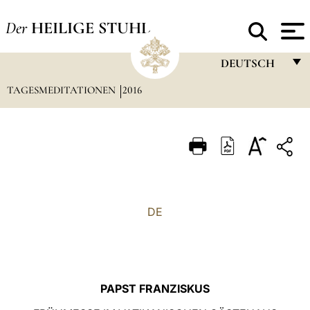
Der
HEILIGE STUHL
DEUTSCH
TAGESMEDITATIONEN
2016
FRANÇAIS
ENGLISH
ITALIANO
PORTUGUÊS
ESPAÑOL
DE
DEUTSCH
POLSKI
العربيّة
PAPST FRANZISKUS
中文