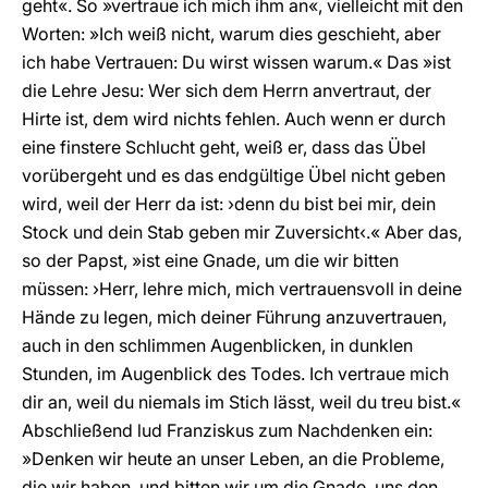
geht«. So »vertraue ich mich ihm an«, vielleicht mit den
Worten: »Ich weiß nicht, warum dies geschieht, aber
ich habe Vertrauen: Du wirst wissen warum.« Das »ist
die Lehre Jesu: Wer sich dem Herrn anvertraut, der
Hirte ist, dem wird nichts fehlen. Auch wenn er durch
eine finstere Schlucht geht, weiß er, dass das Übel
vorübergeht und es das endgültige Übel nicht geben
wird, weil der Herr da ist: ›denn du bist bei mir, dein
Stock und dein Stab geben mir Zuversicht‹.« Aber das,
so der Papst, »ist eine Gnade, um die wir bitten
müssen: ›Herr, lehre mich, mich vertrauensvoll in deine
Hände zu legen, mich deiner Führung anzuvertrauen,
auch in den schlimmen Augenblicken, in dunklen
Stunden, im Augenblick des Todes. Ich vertraue mich
dir an, weil du niemals im Stich lässt, weil du treu bist.«
Abschließend lud Franziskus zum Nachdenken ein:
»Denken wir heute an unser Leben, an die Probleme,
die wir haben, und bitten wir um die Gnade, uns den