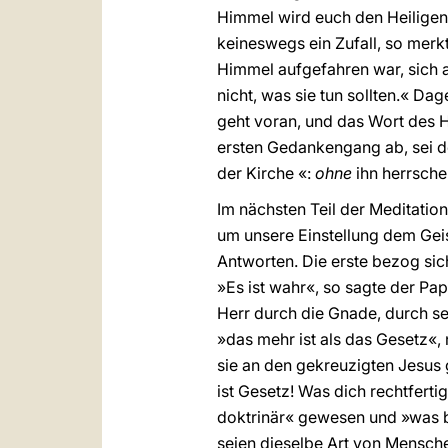
Himmel wird euch den Heiligen G
keineswegs ein Zufall, so merk
Himmel aufgefahren war, sich 
nicht, was sie tun sollten.« Da
geht voran, und das Wort des H
ersten Gedankengang ab, sei de
der Kirche «:
ohne
ihn herrsche
Im nächsten Teil der Meditation
um unsere Einstellung dem Geis
Antworten. Die erste bezog sich
»Es ist wahr«, so sagte der Pa
Herr durch die Gnade, durch s
»das mehr ist als das Gesetz«,
sie an den gekreuzigten Jesus 
ist Gesetz! Was dich rechtfertig
doktrinär« gewesen und »was b
seien dieselbe Art von Mensche