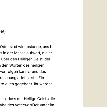
العربيّة
中文
LATINE
16)
Oder sind wir imstande, uns für
 in der Messe aufwarf, die er
 über den Heiligen Geist, der
n den Worten des heiligen
hwer folgen kann«; und das
raschung« definierte: Ein
wird euch gegeben‹. Ihr werdet
ben, dass der Heilige Geist »die
abe des Vaters«: »Der Vater im