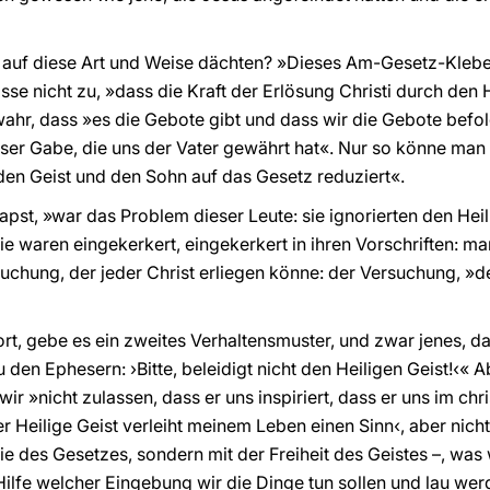
 auf diese Art und Weise dächten? »Dieses Am-Gesetz-Klebe
asse nicht zu, »dass die Kraft der Erlösung Christi durch den 
 wahr, dass »es die Gebote gibt und dass wir die Gebote befo
er Gabe, die uns der Vater gewährt hat«. Nur so könne man 
den Geist und den Sohn auf das Gesetz reduziert«.
apst, »war das Problem dieser Leute: sie ignorierten den Heil
Sie waren eingekerkert, eingekerkert in ihren Vorschriften: 
suchung, der jeder Christ erliegen könne: der Versuchung, »d
rt, gebe es ein zweites Verhaltensmuster, und zwar jenes, da
u den Ephesern: ›Bitte, beleidigt nicht den Heiligen Geist!‹
wir »nicht zulassen, dass er uns inspiriert, dass er uns im chr
r Heilige Geist verleiht meinem Leben einen Sinn‹, aber nicht
e des Gesetzes, sondern mit der Freiheit des Geistes –, was 
 Hilfe welcher Eingebung wir die Dinge tun sollen und lau wer