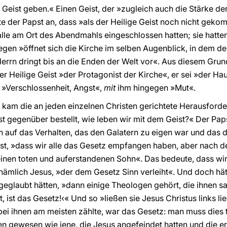
eist geben.« Einen Geist, der »zugleich auch die Stärke der 
te der Papst an, dass »als der Heilige Geist noch nicht gek
alle am Ort des Abendmahls eingeschlossen hatten; sie hatt
gegen »öffnet sich die Kirche im selben Augenblick, in dem de
errn dringt bis an die Enden der Welt vor«. Aus diesem Grun
r Heilige Geist »der Protagonist der Kirche«, er sei »der H
 »Verschlossenheit, Angst«,
mit
ihm hingegen »Mut«.
 kam die an jeden einzelnen Christen gerichtete Herausforder
t gegenüber bestellt, wie leben wir mit dem Geist?« Der Pap
 auf das Verhalten, das den Galatern zu eigen war und das de
pst, »dass wir alle das Gesetz empfangen haben, aber nach d
einen toten und auferstandenen Sohn«. Das bedeute, dass wi
 nämlich Jesus, »der dem Gesetz Sinn verleiht«. Und doch hä
geglaubt hätten, »dann einige Theologen gehört, die ihnen sa
t, ist das Gesetz!‹« Und so »ließen sie Jesus Christus links li
ei ihnen am meisten zählte, war das Gesetz: man muss dies 
n gewesen wie jene, die Jesus angefeindet hatten und die e