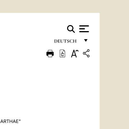
DEUTSCH
FRANÇAIS
ENGLISH
ITALIANO
PORTUGUÊS
ESPAÑOL
DEUTSCH
POLSKI
MARTHAE"