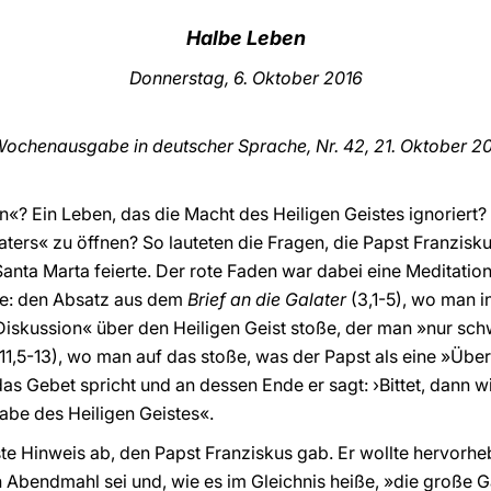
Halbe Leben
Donnerstag
, 6. Oktober 2016
ochenausgabe in deutscher Sprache, Nr. 42, 21. Oktober
20
«? Ein Leben, das die Macht des Heiligen Geistes ignoriert? 
ers« zu öffnen? So lauteten die Fragen, die Papst Franziskus
anta Marta feierte. Der rote Faden war dabei eine Meditation
zte: den Absatz aus dem
Brief an die Galater
(3,1-5), wo man i
Diskussion« über den Heiligen Geist stoße, der man »nur sc
(11,5-13), wo man auf das stoße, was der Papst als eine »Über
das Gebet spricht und an dessen Ende er sagt: ›Bittet, dann 
Gabe des Heiligen Geistes«.
ste Hinweis ab, den Papst Franziskus gab. Er wollte hervorhe
Abendmahl sei und, wie es im Gleichnis heiße, »die große G