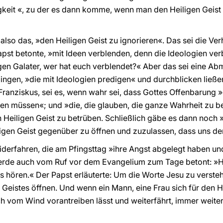
igkeit «, zu der es dann komme, wenn man den Heiligen Geist 
also das, »den Heiligen Geist zu ignorieren«. Das sei die Ve
Papst betonte, »mit Ideen verblenden, denn die Ideologien ve
tigen Galater, wer hat euch verblendet?« Aber das sei eine A
gingen, »die mit Ideologien predigen« und durchblicken ließen
Franziskus, sei es, wenn wahr sei, dass Gottes Offenbarung »e
en müssen«; und »die, die glauben, die ganze Wahrheit zu be
 Heiligen Geist zu betrüben. Schließlich gäbe es dann noch »
igen Geist gegenüber zu öffnen und zuzulassen, dass uns der
derfahren, die am Pfingsttag »ihre Angst abgelegt haben und
rde auch vom Ruf vor dem Evangelium zum Tage betont: »Her
es hören.« Der Papst erläuterte: Um die Worte Jesu zu vers
 Geistes öffnen. Und wenn ein Mann, eine Frau sich für den He
ch vom Wind vorantreiben lässt und weiterfährt, immer weite