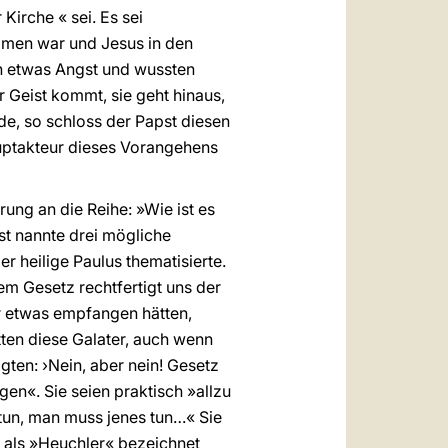
Kirche « sei. Es sei
ommen war und Jesus in den
en etwas Angst und wussten
r Geist kommt, sie geht hinaus,
de, so schloss der Papst diesen
auptakteur dieses Vorangehens
ung an die Reihe: »Wie ist es
st nannte drei mögliche
r heilige Paulus thematisierte.
em Gesetz rechtfertigt uns der
r etwas empfangen hätten,
tten diese Galater, auch wenn
gten: ›Nein, aber nein! Gesetz
egen«. Sie seien praktisch »allzu
tun, man muss jenes tun…« Sie
r als »Heuchler« bezeichnet