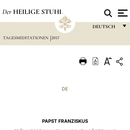
Der
HEILIGE STUHL
DEUTSCH
TAGESMEDITATIONEN
2017
FRANÇAIS
ENGLISH
ITALIANO
PORTUGUÊS
ESPAÑOL
DE
DEUTSCH
POLSKI
العربيّة
PAPST FRANZISKUS
中文