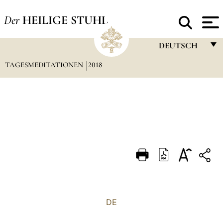
Der
HEILIGE STUHL
DEUTSCH
TAGESMEDITATIONEN
2018
FRANÇAIS
ENGLISH
ITALIANO
PORTUGUÊS
ESPAÑOL
DEUTSCH
POLSKI
العربيّة
DE
中文