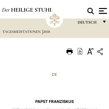
Der
HEILIGE STUHL
DEUTSCH
TAGESMEDITATIONEN
2018
FRANÇAIS
ENGLISH
ITALIANO
PORTUGUÊS
ESPAÑOL
DE
DEUTSCH
POLSKI
العربيّة
PAPST FRANZISKUS
中文