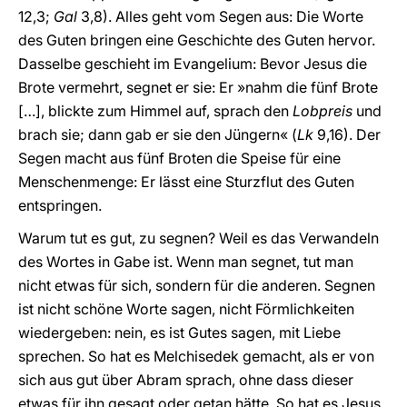
12,3;
Gal
3,8). Alles geht vom Segen aus: Die Worte
des Guten bringen eine Geschichte des Guten hervor.
Dasselbe geschieht im Evangelium: Bevor Jesus die
Brote vermehrt, segnet er sie: Er »nahm die fünf Brote
[…], blickte zum Himmel auf, sprach den
Lobpreis
und
brach sie; dann gab er sie den Jüngern« (
Lk
9,16). Der
Segen macht aus fünf Broten die Speise für eine
Menschenmenge: Er lässt eine Sturzflut des Guten
entspringen.
Warum tut es gut, zu segnen? Weil es das Verwandeln
des Wortes in Gabe ist. Wenn man segnet, tut man
nicht etwas für sich, sondern für die anderen. Segnen
ist nicht schöne Worte sagen, nicht Förmlichkeiten
wiedergeben: nein, es ist Gutes sagen, mit Liebe
sprechen. So hat es Melchisedek gemacht, als er von
sich aus gut über Abram sprach, ohne dass dieser
etwas für ihn gesagt oder getan hätte. So hat es Jesus