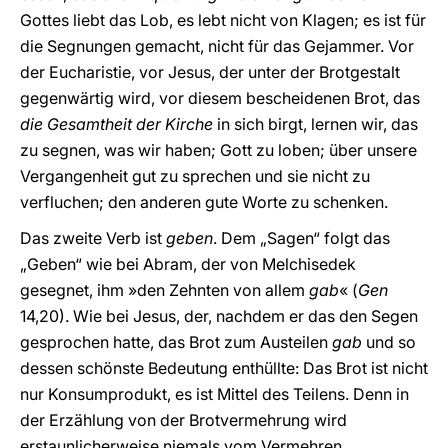
Gottes liebt das Lob, es lebt nicht von Klagen; es ist für
die Segnungen gemacht, nicht für das Gejammer. Vor
der Eucharistie, vor Jesus, der unter der Brotgestalt
gegenwärtig wird, vor diesem bescheidenen Brot, das
die Gesamtheit der Kirche
in sich birgt, lernen wir, das
zu segnen, was wir haben; Gott zu loben; über unsere
Vergangenheit gut zu sprechen und sie nicht zu
verfluchen; den anderen gute Worte zu schenken.
Das zweite Verb ist
geben
. Dem „Sagen“ folgt das
„Geben“ wie bei Abram, der von Melchisedek
gesegnet, ihm »den Zehnten von allem
gab
« (
Gen
14,20). Wie bei Jesus, der, nachdem er das den Segen
gesprochen hatte, das Brot zum Austeilen
gab
und so
dessen schönste Bedeutung enthüllte: Das Brot ist nicht
nur Konsumprodukt, es ist Mittel des Teilens. Denn in
der Erzählung von der Brotvermehrung wird
erstaunlicherweise niemals vom Vermehren