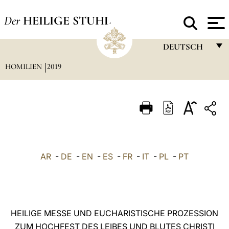
Der
HEILIGE STUHL
DEUTSCH
HOMILIEN
2019
FRANÇAIS
ENGLISH
ITALIANO
PORTUGUÊS
ESPAÑOL
AR
-
DE
-
EN
-
ES
-
FR
-
IT
-
PL
-
PT
DEUTSCH
POLSKI
العربيّة
HEILIGE MESSE UND EUCHARISTISCHE PROZESSION
ZUM HOCHFEST DES LEIBES UND BLUTES CHRISTI
中文