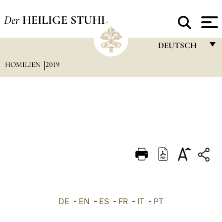
Der
HEILIGE STUHL
DEUTSCH
HOMILIEN
2019
FRANÇAIS
ENGLISH
ITALIANO
PORTUGUÊS
ESPAÑOL
DEUTSCH
POLSKI
العربيّة
DE
-
EN
-
ES
-
FR
-
IT
-
PT
中文