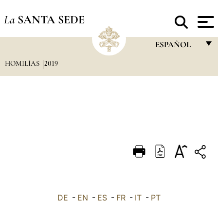
La
SANTA SEDE
ESPAÑOL
HOMILÍAS
2019
FRANÇAIS
ENGLISH
ITALIANO
PORTUGUÊS
ESPAÑOL
DEUTSCH
POLSKI
العربيّة
DE
-
EN
-
ES
-
FR
-
IT
-
PT
中文