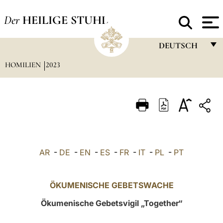
Der
HEILIGE STUHL
DEUTSCH
HOMILIEN
2023
FRANÇAIS
ENGLISH
ITALIANO
PORTUGUÊS
ESPAÑOL
AR
-
DE
-
EN
-
ES
-
FR
-
IT
-
PL
-
PT
DEUTSCH
POLSKI
ÖKUMENISCHE GEBETSWACHE
العربيّة
Ökumenische Gebetsvigil „Together“
中文