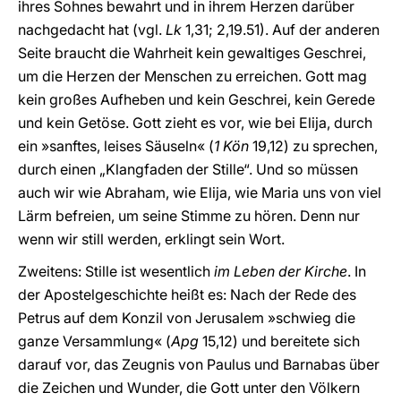
ihres Sohnes bewahrt und in ihrem Herzen darüber
nachgedacht hat (vgl.
Lk
1,31; 2,19.51). Auf der anderen
Seite braucht die Wahrheit kein gewaltiges Geschrei,
um die Herzen der Menschen zu erreichen. Gott mag
kein großes Aufheben und kein Geschrei, kein Gerede
und kein Getöse. Gott zieht es vor, wie bei Elija, durch
ein »sanftes, leises Säuseln« (
1 Kön
19,12) zu sprechen,
durch einen „Klangfaden der Stille“. Und so müssen
auch wir wie Abraham, wie Elija, wie Maria uns von viel
Lärm befreien, um seine Stimme zu hören. Denn nur
wenn wir still werden, erklingt sein Wort.
Zweitens: Stille ist wesentlich
im Leben der Kirche
. In
der Apostelgeschichte heißt es: Nach der Rede des
Petrus auf dem Konzil von Jerusalem »schwieg die
ganze Versammlung« (
Apg
15,12) und bereitete sich
darauf vor, das Zeugnis von Paulus und Barnabas über
die Zeichen und Wunder, die Gott unter den Völkern