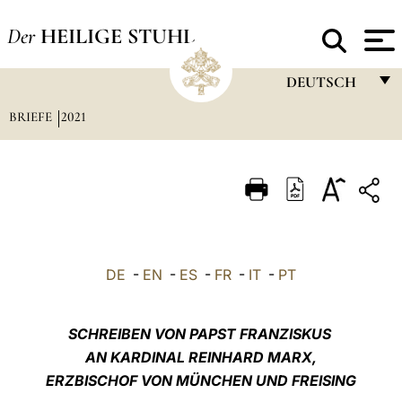
Der
HEILIGE STUHL
DEUTSCH
BRIEFE
2021
FRANÇAIS
ENGLISH
ITALIANO
PORTUGUÊS
ESPAÑOL
DE
-
EN
-
ES
-
FR
-
IT
-
PT
DEUTSCH
POLSKI
SCHREIBEN VON PAPST FRANZISKUS
AN KARDINAL REINHARD MARX,
العربيّة
ERZBISCHOF VON MÜNCHEN UND FREISING
中文