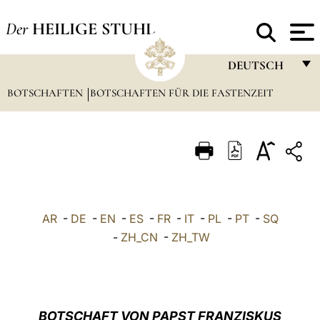
Der
HEILIGE STUHL
DEUTSCH
BOTSCHAFTEN
BOTSCHAFTEN FÜR DIE FASTENZEIT
FRANÇAIS
ENGLISH
ITALIANO
PORTUGUÊS
ESPAÑOL
AR
-
DE
-
EN
-
ES
-
FR
-
IT
-
PL
-
PT
-
SQ
DEUTSCH
-
ZH_CN
-
ZH_TW
POLSKI
العربيّة
BOTSCHAFT VON PAPST FRANZISKUS
中文