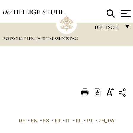
Der
HEILIGE STUHL
DEUTSCH
BOTSCHAFTEN
WELTMISSIONSTAG
FRANÇAIS
ENGLISH
ITALIANO
PORTUGUÊS
ESPAÑOL
DEUTSCH
POLSKI
العربيّة
DE
-
EN
-
ES
-
FR
-
IT
-
PL
-
PT
-
ZH_TW
中文