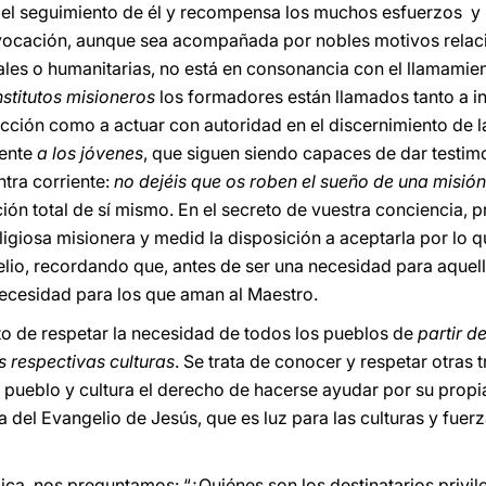
r el seguimiento de él y recompensa los muchos esfuerzos y 
 vocación, aunque sea acompañada por nobles motivos rela
ales o humanitarias, no está en consonancia con el llamamien
nstitutos misioneros
los formadores están llamados tanto a i
acción como a actuar con autoridad en el discernimiento de 
mente
a los jóvenes
, que siguen siendo capaces de dar testimo
tra corriente:
no dejéis que os roben el sueño de una misión
ón total de sí mismo. En el secreto de vuestra conciencia, p
eligiosa misionera y medid la disposición a aceptarla por lo 
elio, recordando que, antes de ser una necesidad para aquell
necesidad para los que aman al Maestro.
eto de respetar la necesidad de todos los pueblos de
partir d
s respectivas culturas
. Se trata de conocer y respetar otras 
 pueblo y cultura el derecho de hacerse ayudar por su propia 
a del Evangelio de Jesús, que es luz para las culturas y fuer
ca, nos preguntamos: “¿Quiénes son los destinatarios privil