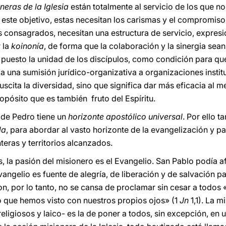
neras de la Iglesia
están totalmente al servicio de los que n
 este objetivo, estas necesitan los carismas y el compromiso
 consagrados, necesitan una estructura de servicio, expresi
 la
koinonía
, de forma que la colaboración y la sinergia sean
 puesto la unidad de los discípulos, como condición para qu
 una sumisión jurídico-organizativa a organizaciones institu
suscita la diversidad, sino que significa dar más eficacia al 
pósito que es también fruto del Espíritu.
 de Pedro tiene un
horizonte apostólico universal
. Por ello 
da
, para abordar al vasto horizonte de la evangelización y p
eras y territorios alcanzados.
la pasión del misionero es el Evangelio. San Pablo podía af
Evangelio es fuente de alegría, de liberación y de salvación 
on, por lo tanto, no se cansa de proclamar sin cesar a todos 
lo que hemos visto con nuestros propios ojos» (1
Jn
1,1). La m
eligiosos y laico- es la de poner a todos, sin excepción, en 