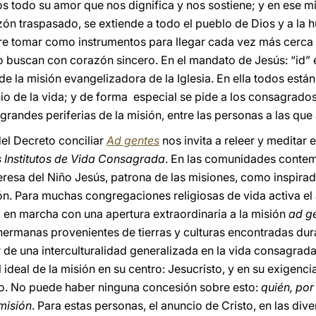
s todo su amor que nos dignifica y nos sostiene; y en ese
ón traspasado, se extiende a todo el pueblo de Dios y a la 
e tomar como instrumentos para llegar cada vez más cerca d
o buscan con corazón sincero. En el mandato de Jesús: “id” 
e la misión evangelizadora de la Iglesia. En ella todos están
nio de la vida; y de forma especial se pide a los consagrado
as grandes periferias de la misión, entre las personas a las qu
el Decreto conciliar
Ad gentes
nos invita a releer y meditar
s Institutos de Vida Consagrada
. En las comunidades contem
eresa del Niño Jesús, patrona de las misiones, como inspirad
ón. Para muchas congregaciones religiosas de vida activa el
o en marcha con una apertura extraordinaria a la misión
ad g
ermanas provenientes de tierras y culturas encontradas dura
 de una interculturalidad generalizada en la vida consagrada
 ideal de la misión en su centro: Jesucristo, y en su exigenci
io. No puede haber ninguna concesión sobre esto:
quién, por
 misión
. Para estas personas, el anuncio de Cristo, en las div