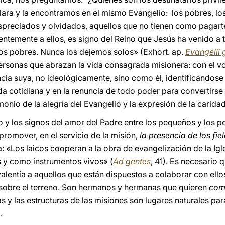
lara y la encontramos en el mismo Evangelio: los pobres, lo
preciados y olvidados, aquellos que no tienen como pagarte
entemente a ellos, es signo del Reino que Jesús ha venido a t
 los pobres. Nunca los dejemos solos» (Exhort. ap.
Evangelii
personas que abrazan la vida consagrada misionera: con el 
encia suya, no ideológicamente, sino como
él, identificándos
vida cotidiana y en la renuncia de todo poder para convertir
imonio de la alegría del Evangelio y la expresión de la carida
ano y los signos del amor del Padre entre los pequeños y los 
romover, en el servicio de la misión,
la presencia de los fie
 «Los laicos cooperan a la obra de evangelización de la Igle
os y como instrumentos vivos» (
Ad gentes
, 41). Es necesario
lentía a aquellos que están dispuestos a colaborar con ell
a sobre el terreno. Son hermanos y hermanas que quieren
comp
as y las estructuras de las misiones son lugares naturales p
.