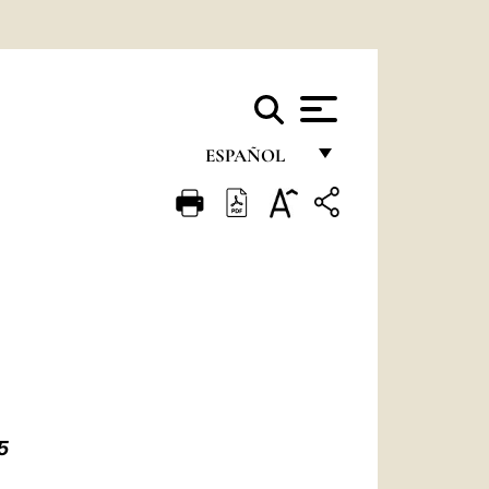
ESPAÑOL
FRANÇAIS
ENGLISH
ITALIANO
PORTUGUÊS
ESPAÑOL
DEUTSCH
5
POLSKI