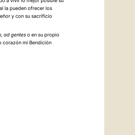
o a vivir lo mejor posible su
l la pueden ofrecer los
eñor y con su sacrificio
e,
ad gentes
o en su propio
do corazón mi Bendición