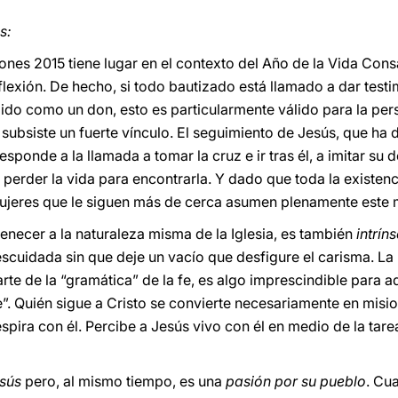
s:
ones 2015 tiene lugar en el contexto del Año de la Vida Cons
eflexión. De hecho, si todo bautizado está llamado a dar test
ido como un don, esto es particularmente válido para la pe
subsiste un fuerte vínculo. El seguimiento de Jesús, que ha d
esponde a la llamada a tomar la cruz e ir tras él, a imitar su 
 perder la vida para encontrarla. Y dado que toda la existenc
mujeres que le siguen más de cerca asumen plenamente este 
enecer a la naturaleza misma de la Iglesia, es
también
intrín
escuidada sin que deje un vacío que desfigure el carisma. La
arte de la “gramática” de la fe, es algo imprescindible para 
e”. Quién sigue a Cristo se convierte necesariamente en misi
espira con él. Percibe a Jesús vivo con él en medio de la tare
sús
pero, al mismo tiempo, es una
pasión por su pueblo
. Cu