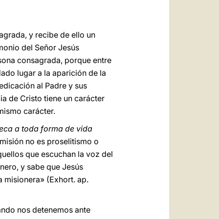
العربيّة
中文
agrada, y recibe de ello un
LATINE
imonio del Señor Jesús
rsona consagrada, porque entre
ado lugar a la aparición de la
dedicación al Padre y sus
ia de Cristo tiene un carácter
mismo carácter.
seca a toda forma de vida
 misión no es proselitismo o
aquellos que escuchan la voz del
onero, y sabe que Jesús
a misionera» (Exhort. ap.
ando nos detenemos ante