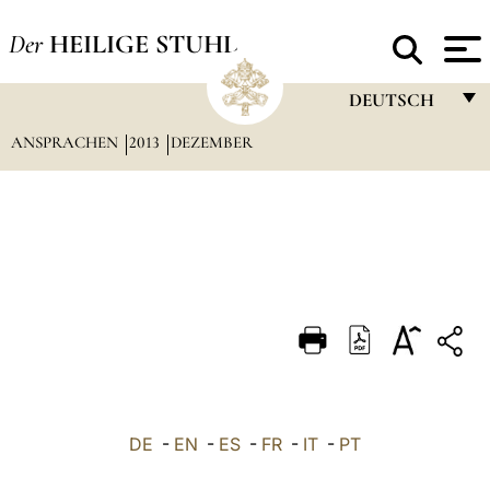
Der
HEILIGE STUHL
DEUTSCH
ANSPRACHEN
2013
DEZEMBER
FRANÇAIS
ENGLISH
ITALIANO
PORTUGUÊS
ESPAÑOL
DEUTSCH
POLSKI
العربيّة
DE
-
EN
-
ES
-
FR
-
IT
-
PT
中文