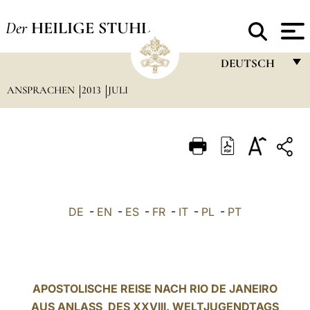
Der
HEILIGE STUHL
DEUTSCH
ANSPRACHEN
2013
JULI
FRANÇAIS
ENGLISH
ITALIANO
PORTUGUÊS
ESPAÑOL
DE
-
EN
-
ES
-
FR
-
IT
-
PL
-
PT
DEUTSCH
POLSKI
العربيّة
APOSTOLISCHE REISE NACH RIO DE JANEIRO
AUS ANLASS DES XXVIII. WELTJUGENDTAGS
中文