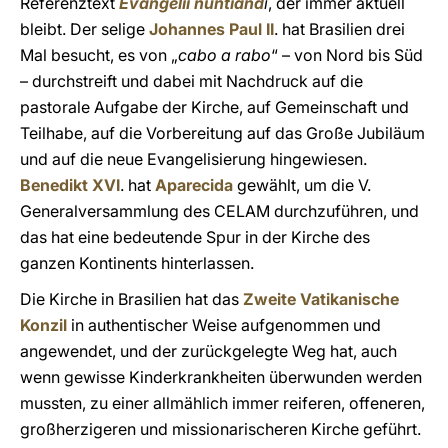
Referenztext
Evangelii nuntiand
i
, der immer aktuell
bleibt. Der selige
Johannes Paul II
. hat Brasilien drei
Mal besucht, es von „
cabo a rabo
“ – von Nord bis Süd
– durchstreift und dabei mit Nachdruck auf die
pastorale Aufgabe der Kirche, auf Gemeinschaft und
Teilhabe, auf die Vorbereitung auf das Große Jubiläum
und auf die neue Evangelisierung hingewiesen.
Benedikt XVI
. hat
Aparecida
gewählt, um die V.
Generalversammlung des CELAM durchzuführen, und
das hat eine bedeutende Spur in der Kirche des
ganzen Kontinents hinterlassen.
Die Kirche in Brasilien hat das
Zweite Vatikanische
Konzil
in authentischer Weise aufgenommen und
angewendet, und der zurückgelegte Weg hat, auch
wenn gewisse Kinderkrankheiten überwunden werden
mussten, zu einer allmählich immer reiferen, offeneren,
großherzigeren und missionarischeren Kirche geführt.