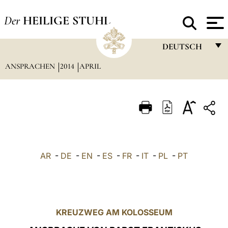
Der
HEILIGE STUHL
DEUTSCH
ANSPRACHEN
2014
APRIL
FRANÇAIS
ENGLISH
ITALIANO
PORTUGUÊS
ESPAÑOL
AR
-
DE
-
EN
-
ES
-
FR
-
IT
-
PL
-
PT
DEUTSCH
POLSKI
العربيّة
KREUZWEG AM KOLOSSEUM
中文