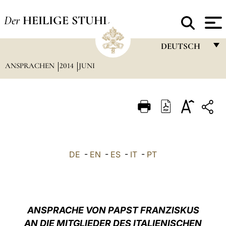
Der
HEILIGE STUHL
DEUTSCH
ANSPRACHEN
2014
JUNI
FRANÇAIS
ENGLISH
ITALIANO
PORTUGUÊS
ESPAÑOL
DE
-
EN
-
ES
-
IT
-
PT
DEUTSCH
POLSKI
العربيّة
ANSPRACHE VON PAPST FRANZISKUS
AN DIE MITGLIEDER DES ITALIENISCHEN
中文