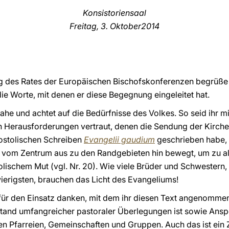
Konsistoriensaal
Freitag, 3. Oktober2014
g des Rates der Europäischen Bischofskonferenzen begrüße i
die Worte, mit denen er diese Begegnung eingeleitet hat.
nahe und achtet auf die Bedürfnisse des Volkes. So seid ihr 
Herausforderungen vertraut, denen die Sendung der Kirche
ostolischen Schreiben
Evangelii gaudium
geschrieben habe, 
ch vom Zentrum aus zu den Randgebieten hin bewegt, um zu a
ischem Mut (vgl. Nr. 20). Wie viele Brüder und Schwestern, w
ierigsten, brauchen das Licht des Evangeliums!
 für den Einsatz danken, mit dem ihr diesen Text angenommen
nd umfangreicher pastoraler Überlegungen ist sowie Ansp
len Pfarreien, Gemeinschaften und Gruppen. Auch das ist ein