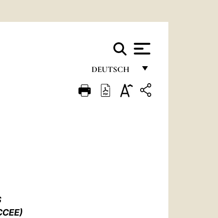
DEUTSCH
FRANÇAIS
ENGLISH
ITALIANO
PORTUGUÊS
ESPAÑOL
DEUTSCH
S
POLSKI
CCEE)