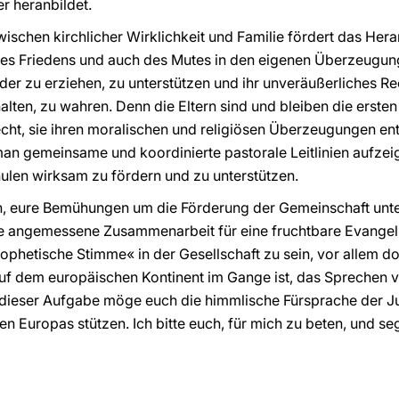
 heranbildet.
schen kirchlicher Wirklichkeit und Familie fördert das Heran
, des Friedens und auch des Mutes in den eigenen Überzeugung
nder zu erziehen, zu unterstützen und ihr unveräußerliches R
halten, zu wahren. Denn die Eltern sind und bleiben die ersten
ht, sie ihren moralischen und religiösen Überzeugungen ent
 gemeinsame und koordinierte pastorale Leitlinien aufze
hulen wirksam zu fördern und zu unterstützen.
ch, eure Bemühungen um die Förderung der Gemeinschaft unt
e angemessene Zusammenarbeit für eine fruchtbare Evangelis
ophetische Stimme« in der Gesellschaft zu sein, vor allem do
auf dem europäischen Kontinent im Gange ist, das Sprechen 
 dieser Aufgabe möge euch die himmlische Fürsprache der J
en Europas stützen. Ich bitte euch, für mich zu beten, und s