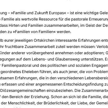
ng – »Familie und Zukunft Europas« – ist eine wichtige Ge
Familie als wertvolle Ressource für die pastorale Erneueru
, dass Hirten und Familien zusammenarbeiten, im Geist der D
nden zu »Familien von Familien« werden.
lb eurer jeweiligen Ortskirchen interessante Erfahrungen en
 fruchtbare Zusammenarbeit zuteil werden müssen: Verlobt
e Kinder anderer vorübergehend annehmen oder adoptieren; G
wegungen auf dem Lebens- und Glaubensweg unterstützen. Es
 Familienpastoral und des politischen und sozialen Engagem
in geordnetes Eheleben führen, als auch jener, die von Prob
edeutsamen Erfahrungen, die in den verschiedenen Lebensbere
zu erfassen und einer angemessenen Entscheidungsfindung zu
e Diözesangemeinschaften einzubeziehen. Die Zusammenarbe
f den Bereich der Erziehung. Schon an sich ist die Familie, 
e der Menschlichkeit, der Brüderlichkeit, der Liebe, der Gemei