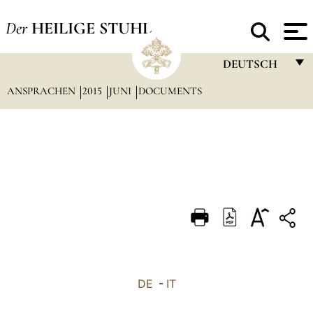
Der
HEILIGE STUHL
DEUTSCH
ANSPRACHEN
2015
JUNI
DOCUMENTS
FRANÇAIS
ENGLISH
ITALIANO
PORTUGUÊS
ESPAÑOL
DEUTSCH
POLSKI
العربيّة
DE
-
IT
中文