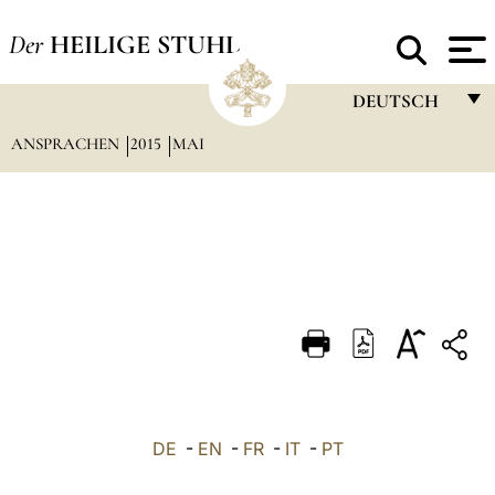
Der
HEILIGE STUHL
DEUTSCH
ANSPRACHEN
2015
MAI
FRANÇAIS
ENGLISH
ITALIANO
PORTUGUÊS
ESPAÑOL
DEUTSCH
POLSKI
العربيّة
DE
-
EN
-
FR
-
IT
-
PT
中文