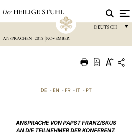
Der
HEILIGE STUHL
DEUTSCH
ANSPRACHEN
2015
NOVEMBER
FRANÇAIS
ENGLISH
ITALIANO
PORTUGUÊS
ESPAÑOL
DE
-
EN
-
FR
-
IT
-
PT
DEUTSCH
POLSKI
العربيّة
ANSPRACHE VON PAPST FRANZISKUS
AN DIE TEILNEHMER DER KONFERENZ
中文