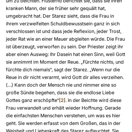
um zu beichten. Flüsternd berichtet sie, dass sie ihren
kranken Mann, der sie früher sehr gequält hat,
umgebracht hat. Der Starez sieht, dass die Frau in
ihrem verzweifelten Schuldbewusstsein ganz in sich
verschlossen ist und dass jede Reflexion, jeder Trost,
jeder Rat wie an einer Mauer abgleiten würde. Die Frau
ist überzeugt, verworfen zu sein. Der Priester zeigt ihr
aber einen Ausweg: Ihr Dasein hat einen Sinn, weil Gott
sie annimmt im Moment der Reue. „Fürchte nichts, und
fürchte dich niemals“, sagt der Starez. „Wenn nur die
Reue in dir nicht verarmt, wird Gott dir alles verzeihen.
(…) Kann doch der Mensch nie und nimmer eine so
große Sünde begehen, dass sie die endlose Liebe
Gottes ganz erschöpfte“
[2]
. In der Beichte wird diese
Frau verwandelt und erhält wieder Hoffnung. Gerade
die einfachsten Menschen verstehen, um was es hier
geht. Sie werden erfasst von dem Großen, das in der
Weisheit und Liebeskraft des Starez aufleuchtet. Sie