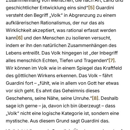
Zusam­menhang von Menschen, die nach Art, Land und
geschichtlicher Entwicklung eins sind“
[5]
Guardini
versteht den Begriff „Volk“ in Abgrenzung zu einem
aufklärerischen Rationalismus, der nur das als
Wirklichkeit akzeptiert, was rational erfasst werden
kann
[6]
und den Menschen zu isolieren versucht,
indem er ihn den natürlichen Zusammenhängen des
Lebens entreißt. Das Volk hingegen ist „der Inbegriff
alles menschlich Echten, Tiefen und Tragenden“
[7]
.
Wir können im Volk wie in einem Spiegel das Kraftfeld
des göttlichen Wirkens erkennen. Das Volk – fährt
Guardini fort – „fühlt, wie in allem von Gott her etwas
vor sich geht. Es ahnt das Geheimnis dieses
Geschehens, seine Nähe, seine Unruhe.“
[8]
. Deshalb
sage ich gerne – ja, davon ich bin überzeugt – dass
„Volk“ nicht eine logische Kategorie ist, sondern eine
mystische. Aus diesem Grund sagt Guardini das.