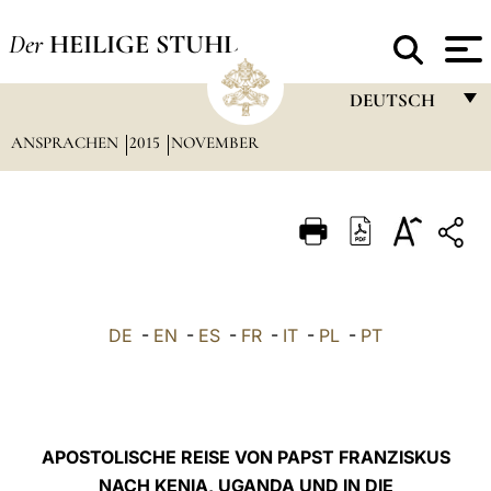
Der
HEILIGE STUHL
DEUTSCH
ANSPRACHEN
2015
NOVEMBER
FRANÇAIS
ENGLISH
ITALIANO
PORTUGUÊS
ESPAÑOL
DE
-
EN
-
ES
-
FR
-
IT
-
PL
-
PT
DEUTSCH
POLSKI
العربيّة
APOSTOLISCHE REISE VON PAPST FRANZISKUS
NACH KENIA, UGANDA UND IN DIE
中文