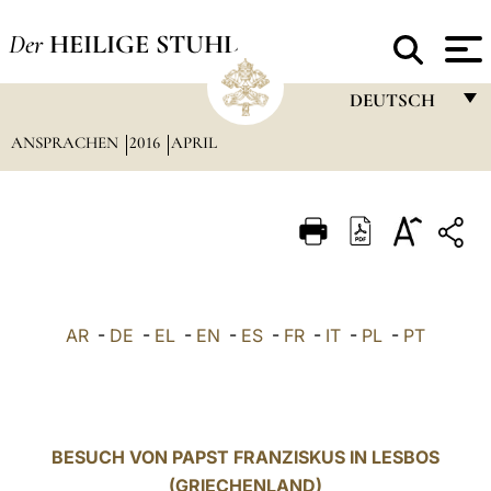
Der
HEILIGE STUHL
DEUTSCH
ANSPRACHEN
2016
APRIL
FRANÇAIS
ENGLISH
ITALIANO
PORTUGUÊS
ESPAÑOL
AR
-
DE
-
EL
-
EN
-
ES
-
FR
-
IT
-
PL
-
PT
DEUTSCH
POLSKI
العربيّة
BESUCH VON PAPST FRANZISKUS IN LESBOS
(GRIECHENLAND)
中文